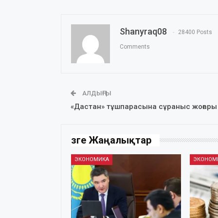
Shanyraq08
28400 Posts
Comments
АЛДЫҢҒЫ
«Дастан» тұшпарасына сұраныс жоғары
Өзге Жаңалықтар
ЭКОНОМИКА
ЭКОНОМ