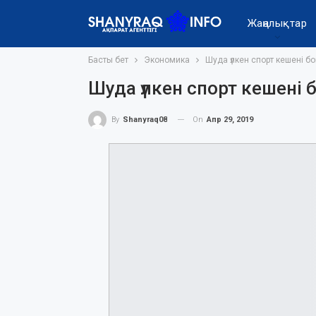
Жаңалықтар
Басты бет
Экономика
Шуда үлкен спорт кешені бо
Шуда үлкен спорт кешені 
On
Апр 29, 2019
By
Shanyraq08