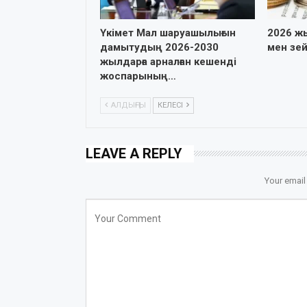
Үкімет Мал шаруашылығын
2026 ж
дамытудың 2026-2030
мен зе
жылдарға арналған кешенді
жоспарының…
АЛДЫҢҒЫ
КЕЛЕСІ
LEAVE A REPLY
Your email