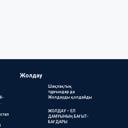
Жолдау
Шақпақтық
тұрғындар да
6-
Жолдауды қолдайды
…
ЖОЛДАУ – ЕЛ
стап
ДАМУЫНЫҢ БАҒЫТ-
БАҒДАРЫ
і