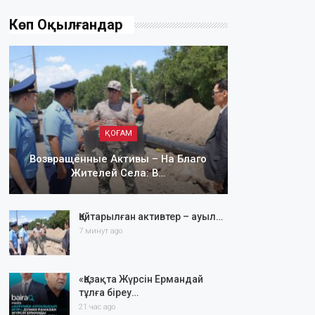
Көп Оқылғандар
ҚОҒАМ
Возвращённые Активы – На Благо
Жителей Села: В…
Қайтарылған активтер – ауыл…
7 минут ago
«Қазақта Жүрсін Ермандай
тұлға біреу…
21 час ago