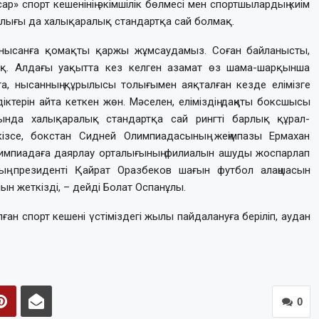
ар» спорт кешенінің әкімшілік бөлмесі мен спортшылардың киім
рлығы да халықаралық стандартқа сай болмақ.
нысанға қомақты қаржы жұмсаудамыз. Соған байланысты,
қ. Алдағы уақытта кез келген азамат өз шама-шарқынша
а, нысанның құрылысы толығымен аяқталған кезде елімізге
діктерін айта кеткен жөн. Мәселен, еліміздің даңқты боксшысы
тында халықаралық стандартқа сай рингті барлық құрал-
ізсе, бокстан Сидней Олимпиадасының жеңімпазы Ермахан
импиадаға даярлау орталығының филиалын ашуды жоспарлап
ың президенті Қайрат Оразбеков шағын футбол алаңшасын
 жеткізді, – дейді Болат Оспанұлы.
ған спорт кешені үстіміздегі жылы пайдалануға беріліп, аудан
0