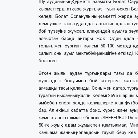
Шу ауданының Құрметті азаматы Болат Саур
қызметтерді атқара жүріп, өзі туып-өскен Бе
келеді. Болат Оспанұлының қажетті жерде ау
демеушілік танытудан да тартынып қалған тұ
бой түзеуіне жұмсап, алақандай ауылға зәу
алғыстан басқа айтары жоқ. Одан қала 
толығымен сүргізіп, көлемі 50-100 метрді 
салып, оны ауыл мектебінің меншігіне өткізді.
бөлінген.
Өткен жылы аудан тұрғындары тағы да бір
мұрындық болуымен бой көтергелі жатқан
алғашқы тасы қаланды. Сонымен қатар, тұрғы
тұратын нысанның жалпы көлемі 2696 шаршы м
әмбебап спорт залда келушілерге кіші футб
бар. Ал екінші қабатта бокс, күрес және а
жұмыстарын елімізге белгілі «SHEBERBUILD» 
50-ге жуық адам жұмыспен қамтылмақ. Міне, 
қаншама жанның нәпақасын тауып беру кез ке