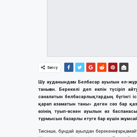
Бөлісу
Шу ауданындағы Белбасар ауылын ел-жұрт 
таныған. Берекелі деп екпін түсіріп а
саналатын белбасарлықтардың бүгінгі і
қарап азаматын таны» деген сөз бар қа
өзінің туып-өскен ауылын өз баспанасы
тұрмысын базарлы етуге бар күшін жұмса
Тиісінше, бұндай ауылдан берекенің тарқамай