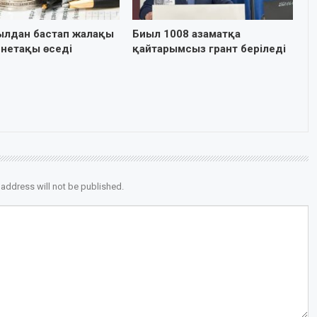
ылдан бастап жалақы
Биыл 1008 азаматқа
йнетақы өседі
қайтарымсыз грант беріледі
 address will not be published.