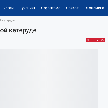
Қоғам
Руханият
Сараптама
Саясат
Экономика
й көтеруде
бой көтеруде
ЭКОНОМИКА