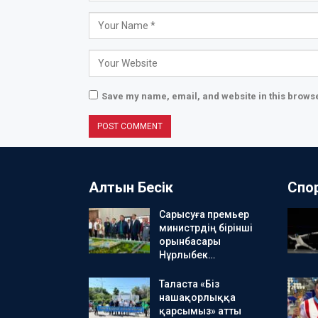
Save my name, email, and website in this browse
Алтын Бесік
Спо
Сарысуға премьер
министрдің бірінші
орынбасары
Нұрлыбек…
Таласта «Біз
нашақорлыққа
қарсымыз» атты