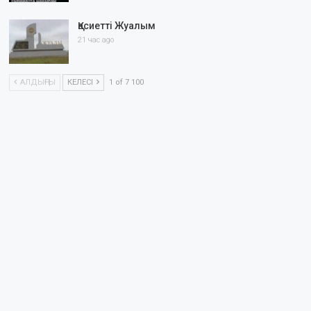
Қасиетті Жуалым
21 час ago
АЛДЫҢҒЫ
КЕЛЕСІ
1 of 7 100