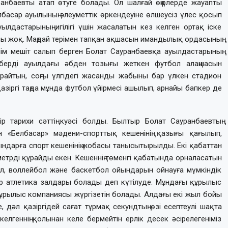
анбаевты атап өтуге болады. Ол шалғай өңірлерде жауапты
лбасар ауылының әлеуметтік өркендеуіне өлшеусіз үлес қосып
ылдастарының игілігі үшін жасалатын кез келген ортақ іске
сы жоқ. Маңдай терімен тапқан ақшасын имандылық ордасының
лім мешіт салып берген Болат Сауранбаевқа ауылдастарының
берді ауылдағы әбден тозығы жеткен футбол алаңшасын
құрайтын, соңғы үлгідегі жасанды жабыны бар үлкен стадион
 Қазіргі таңда мұнда футбол үйірмесі ашылып, арнайы бапкер де
 тарихи сәттің куәсі болды. Былтыр Болат Сауранбаевтың
 «Белбасар» мәдени-спорттық кешенінің қазығы қағылып,
ндарға спорт кешенінің жобасы танысытырылды. Екі қабаттан
етрді құрайды екен. Кешеннің төменгі қабатында орналасатын
ол, воллейбол және баскетбол ойындарын ойнауға мүмкіндік
уыр атлетика залдары болады деп күтілуде. Мұндағы құрылыс
құрылыс компаниясы жүргізетін болады. Алдағы екі жыл бойы
дәл қазіргідей сағат тұрмақ секундтың өзі есептеулі шақта
лгеннің қолынан келе бермейтін ерлік десек әсірелегеніміз