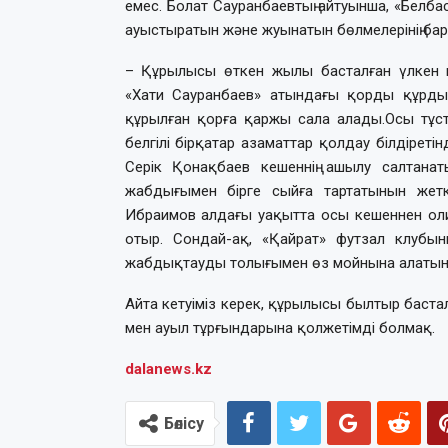
емес. Болат Сауранбаевтың айтуынша, «Белбас
ауыстыратын және жуынатын бөлмелерінің ба
– Құрылысы өткен жылы басталған үлкен 
«Хати Сауранбаев» атындағы қорды құрды
құрылған қорға қаржы сала алады.Осы тұст
белгілі бірқатар азаматтар қолдау білдіретін
Серік Қонақбаев кешеннің ашылу салтана
жабдығымен бірге сыйға тартатынын жетк
Ибраимов алдағы уақытта осы кешеннен ол
отыр. Сондай-ақ, «Қайрат» футзал клубын
жабдықтауды толығымен өз мойнына алатынын
Айта кетуіміз керек, құрылысы былтыр бастал
мен ауыл тұрғындарына қолжетімді болмақ.
dalanews.kz
Бөлісу