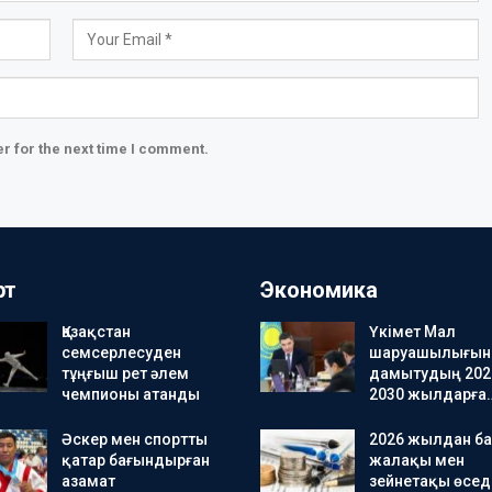
r for the next time I comment.
рт
Экономика
Қазақстан
Үкімет Мал
семсерлесуден
шаруашылығын
тұңғыш рет әлем
дамытудың 202
чемпионы атанды
2030 жылдарға
Әскер мен спортты
2026 жылдан ба
қатар бағындырған
жалақы мен
азамат
зейнетақы өсед