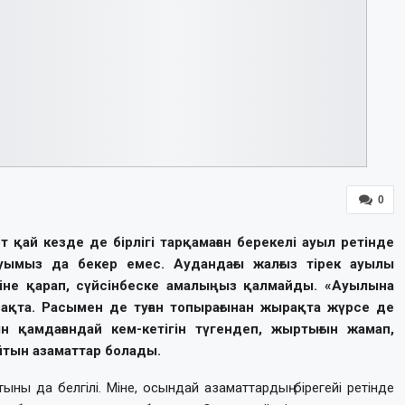
0
қай кезде де бірлігі тарқамаған берекелі ауыл ретінде
йтуымыз да бекер емес. Аудандағы жалғыз тірек ауылы
сіне қарап, сүйсінбеске амалыңыз қалмайды. «Ауылына
зақта. Расымен де туған топырағынан жырақта жүрсе де
н қамдағандай кем-кетігін түгендеп, жыртығын жамап,
йтын азаматтар болады.
тыны да белгілі. Міне, осындай азаматтардың бірегейі ретінде