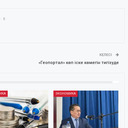
0
КЕЛЕСІ
«Геопортал» көп іске көмегін тигізуде
ИКА
ЭКОНОМИКА