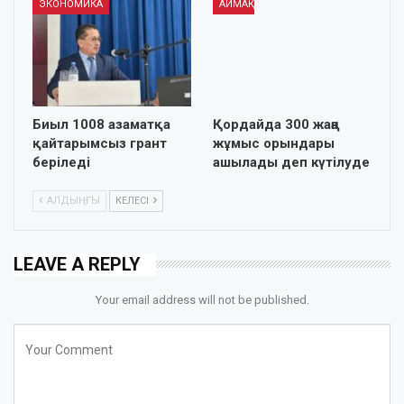
ЭКОНОМИКА
АЙМАҚ
Биыл 1008 азаматқа
Қордайда 300 жаңа
қайтарымсыз грант
жұмыс орындары
беріледі
ашылады деп күтілуде
АЛДЫҢҒЫ
КЕЛЕСІ
LEAVE A REPLY
Your email address will not be published.