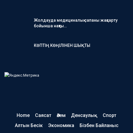
Жолдауда медициналық сапаны жақсарту
бойынша нақты…
КӨПТІҢ КӨҢІЛІНЕН ШЫҚТЫ
Home
Саясат
Әлем
Денсаулық
Спорт
Алтын Бесік
Экономика
Бізбен Байланыс