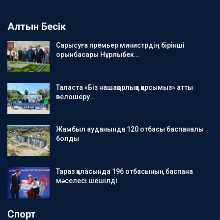
Алтын Бесік
Сарысуға премьер министрдің бірінші
орынбасары Нұрлыбек…
Таласта «Біз нашақорлыққа қарсымыз» атты
велошеру…
Жамбыл ауданында 120 отбасы баспаналы
болды
Тараз қаласында 196 отбасының баспана
мәселесі шешілді
Спорт