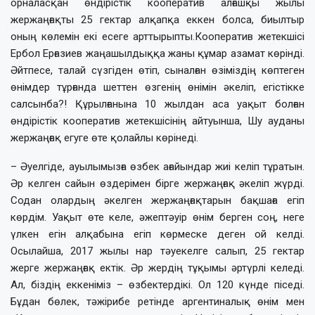
орналасқан өндірістік кооператив алғашқы жылы
жержаңғақты 25 гектар алқапқа еккен болса, биылтыр
оның көлемін екі есеге арттырыпты.Кооператив жетекшісі
Ербол Ерғазиев жаңашылдыққа жаны құмар азамат көрінді.
Әйтпесе, талай сүзгіден өтіп, сыналған өзіміздің көптеген
өнімдер тұрғанда шеттен өзгенің өнімін әкеліп, егістікке
салсынба?! Құрылғанына 10 жылдан аса уақыт болған
өндірістік кооператив жетекшісінің айтуынша, Шу ауданы
жержаңғақ егуге өте қолайлы көрінеді.
– Әуелгіде, ауылымызға өзбек ағайындар жиі келіп тұратын.
Әр келген сайын өздерімен бірге жержаңғақ әкеліп жүрді.
Содан олардың әкелген жержаңғақтарын бақшаға егіп
көрдім. Уақыт өте келе, әжептәуір өнім берген соң, неге
үлкен егін алқабына егіп көрмеске деген ой келді.
Осылайша, 2017 жылы нар тәуекелге салып, 25 гектар
жерге жержаңғақ ектік. Әр жердің тұқымы әртүрлі келеді.
Ал, біздің еккеніміз – өзбектердікі. Ол 120 күнде піседі.
Бұдан бөлек, тәжірибе ретінде аргентиналық өнім мен