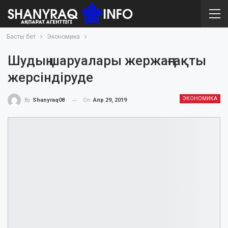
Басты бет
Экономика
Шудың шаруалары жержаңғақты
жерсіндіруде
ЭКОНОМИКА
On
Апр 29, 2019
By
Shanyraq08