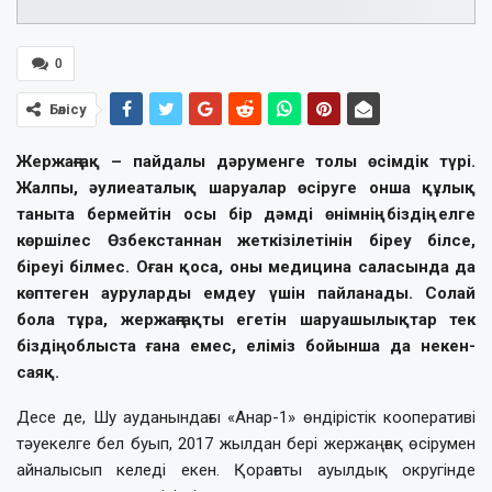
0
Бөлісу
Жержаңғақ – пайдалы дәруменге толы өсімдік түрі.
Жалпы, әулиеаталық шаруалар өсіруге онша құлық
таныта бермейтін осы бір дәмді өнімнің біздің елге
көршілес Өзбекстаннан жеткізілетінін біреу білсе,
біреуі білмес. Оған қоса, оны медицина саласында да
көптеген ауруларды емдеу үшін пайланады. Солай
бола тұра, жержаңғақты егетін шаруашылықтар тек
біздің облыста ғана емес, еліміз бойынша да некен-
саяқ.
Десе де, Шу ауданындағы «Анар-1» өндірістік кооперативі
тәуекелге бел буып, 2017 жылдан бері жержаңғақ өсірумен
айналысып келеді екен. Қорағаты ауылдық округінде