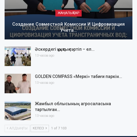
ЖАҢАЛЫҚТАР
Создание Совместной Комиссии И Цифровизация
Учета…
Әскердегі құқықтық тәртіп – ел…
13 часов ago
GOLDEN COMPASS «Меркі» табиғи паркін…
13 часов ago
Жамбыл облысының агросаласына
тартылған…
13 часов ago
АЛДЫҢҒЫ
КЕЛЕСІ
1 of 7 103