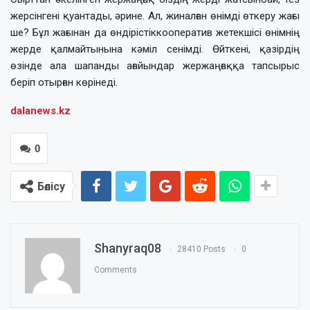
жерсінгені қуантады, әрине. Ал, жиналған өнімді өткеру жағы
ше? Бұл жағынан да өндірістіккооператив жетекшісі өнімнің
жерде­ қалмайтынына кәміл сенімді. Өйткені, қазірдің
өзінде ала шапанды ағайындар жержаңғаққа тапсырыс
беріп отырған көрінеді.
dalanews.kz
0
Бөлісу
Shanyraq08
28410 Posts
0
Comments