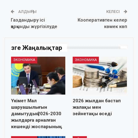
АЛДЫҢҒЫ
КЕЛЕСІ
Газдандыру ісі
Кооперативтен келер
қарқынды жүргізілуде
көмек көп
Өзге Жаңалықтар
ЭКОНОМИКА
ЭКОНОМИКА
Үкімет Мал
2026 жылдан бастап
шаруашылығын
жалақы мен
дамытудың 2026-2030
зейнетақы өседі
жылдарға арналған
кешенді жоспарының…