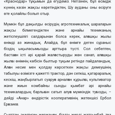
«Краснодар» тұқымын да егудеміз. Негізінен, бұл өсімдік
күннің көзін жақсы көретіндіктен, Шу ауданы оны өсіруге
өте қолайлы болып отыр.
Мүмкін бұл дақылды өсірудің агротехникалық шараларын
жақсы білмегендіктен және арнайы техниканың
жетіспеушілігі салдарынан болса керек, алғашқы жылы
өнімді аз жинадық. Алайда, бұл өнімге деген сұраныс
біздің ықыласымызды арттыра түсті. Сол себептен,
бастаған істі әрі қарай жалғастыруды жөн санап, алғашқы
жылғы өнімнің көбісін былтыр тұқым ретінде пайдаландық.
Алған несие мен қолдау көрсеткен жақсы демеушінің
табылуы өзімізге қажетті трактор, дән сепкіш, қатараралық
кескіш, жаңбырлатып суаруға арналған құрылғы, культиватор
және жиын комбайны сынды қымбат әрі арнайы
техникалардың барлығын сатып алуға мүмкіндік туғызды, –
дейді «Анар» өндірістік кооперативінің жетекшісі Ербол
Ерғазиев.
Сырттан әкелінген жержаңғақ біздің жерді жатсынбай, тез