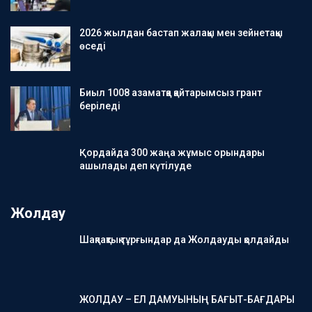
2026 жылдан бастап жалақы мен зейнетақы
өседі
Биыл 1008 азаматқа қайтарымсыз грант
беріледі
Қордайда 300 жаңа жұмыс орындары
ашылады деп күтілуде
Жолдау
Шақпақтық тұрғындар да Жолдауды қолдайды
ЖОЛДАУ – ЕЛ ДАМУЫНЫҢ БАҒЫТ-БАҒДАРЫ