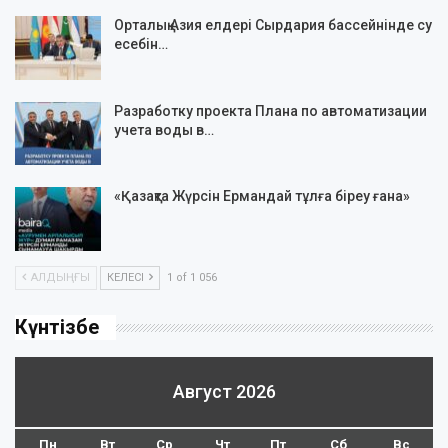
Орталық Азия елдері Сырдария бассейнінде су
есебін…
Разработку проекта Плана по автоматизации
учета воды в…
«Қазақта Жүрсін Ермандай тұлға біреу ғана»
АЛДЫҢҒЫ
КЕЛЕСІ
1 of 1 056
Күнтізбе
Август 2026
Пн
Вт
Ср
Чт
Пт
Сб
Вс