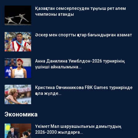
Қазақстан семсерлесуден тұңғыш рет әлем
чемпионы атанды
Әскер мен спортты қатар бағындырған азамат
Анна Данилина Уимблдон-2026 турнирінің
үшінші айналымына…
Кристина Овчинникова FBK Games турнирінде
қола жүлде…
Экономика
Үкімет Мал шаруашылығын дамытудың
2026-2030 жылдарға…