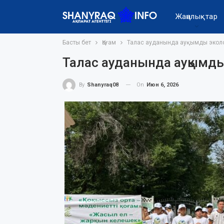
Жаңалықтар
Басты бет
Қоғам
Талас ауданында ауқымды эколо
Талас ауданында ауқымды
On
Июн 6, 2026
By
Shanyraq08