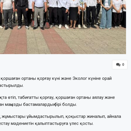
0
оршаған ортаны қорғау күні және Эколог күніне орай
астырылды.
та өтіп, табиғатты қорғау, қоршаған ортаны аялау және
н маңызды бастамалардың бірі болды.
қ жұмыстары ұйымдастырылып, қоқыстар жиналып, айнала
ұстау мәдениетін қалыптастыруға үлес қосты.