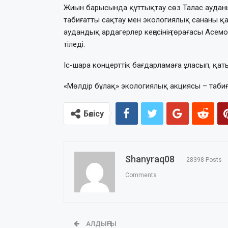
Жиын барысында құттықтау сөз Талас ауданын
табиғатты сақтау мен экологиялық сананы қ
аудандық ардагерлер кеңесінің төрағасы Асемов 
тіледі.
Іс-шара концерттік бағдарламаға ұласып, қат
«Мөлдір бұлақ» экологиялық акциясы – таби
Бөлісу
Shanyraq08
28398 Posts
Comments
АЛДЫҢҒЫ