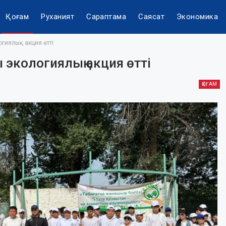
Қоғам
Руханият
Сараптама
Саясат
Экономика
гиялық акция өтті
 экологиялық акция өтті
ҚОҒАМ