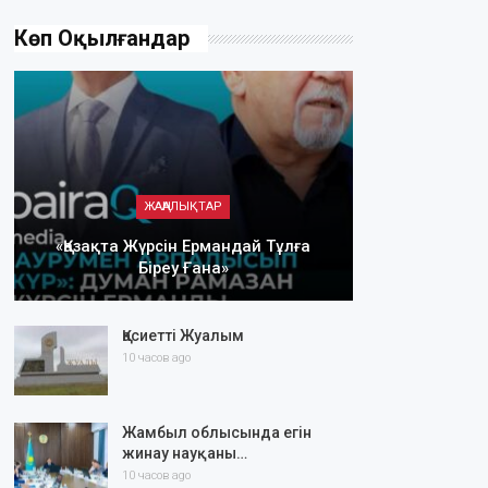
Көп Оқылғандар
ЖАҢАЛЫҚТАР
«Қазақта Жүрсін Ермандай Тұлға
Біреу Ғана»
Қасиетті Жуалым
10 часов ago
Жамбыл облысында егін
жинау науқаны…
10 часов ago