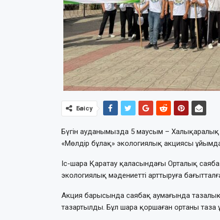
Бөлісу
Бүгін ауданымызда 5 маусым – Халықаралық қ
«Мөлдір бұлақ» экологиялық акциясы ұйымд
Іс-шара Қаратау қаласындағы Орталық саябақ
экологиялық мәдениетті арттыруға бағытталға
Акция барысында саябақ аумағында тазалы
тазартылды. Бұл шара қоршаған ортаны таза 