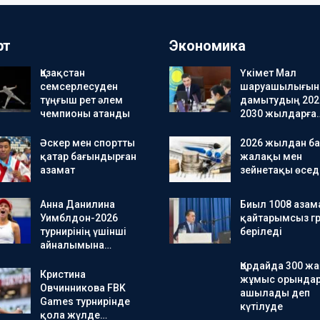
рт
Экономика
Қазақстан
Үкімет Мал
семсерлесуден
шаруашылығын
тұңғыш рет әлем
дамытудың 202
чемпионы атанды
2030 жылдарға
Әскер мен спортты
2026 жылдан ба
қатар бағындырған
жалақы мен
азамат
зейнетақы өсед
Анна Данилина
Биыл 1008 азам
Уимблдон-2026
қайтарымсыз гр
турнирінің үшінші
беріледі
айналымына…
Қордайда 300 ж
Кристина
жұмыс орында
Овчинникова FBK
ашылады деп
Games турнирінде
күтілуде
қола жүлде…