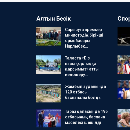
Алтын Бесік
Спо
Сарысуға премьер
министрдің бірінші
орынбасары
Нұрлыбек…
Таласта «Біз
нашақорлыққа
қарсымыз» атты
велошеру…
Жамбыл ауданында
120 отбасы
баспаналы болды
Тараз қаласында 196
отбасының баспана
мәселесі шешілді