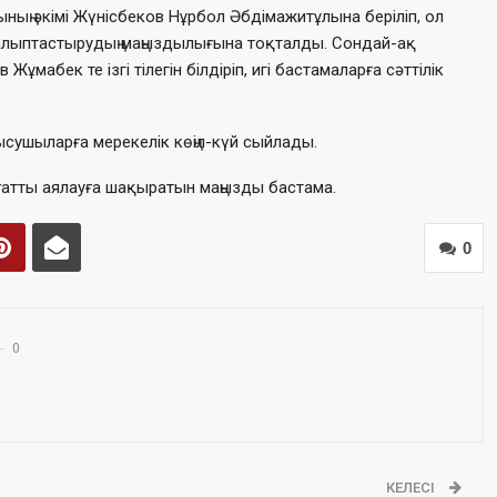
ың әкімі Жүнісбеков Нұрбол Әбдімажитұлына беріліп, ол
алыптастырудың маңыздылығына тоқталды. Сондай-ақ
Жұмабек те ізгі тілегін білдіріп, игі бастамаларға сәттілік
ысушыларға мерекелік көңіл-күй сыйлады.
ғатты аялауға шақыратын маңызды бастама.
0
0
КЕЛЕСІ