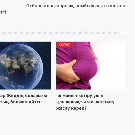
Отбасындағы зорлық-зомбылыққа жол жоқ
тті
ҚОҒАМ
ар Жердің болашағы
Іш майын кетіру үшін
 тың болжам айтты
қаншалықты жиі жаттығу
жасау керек?