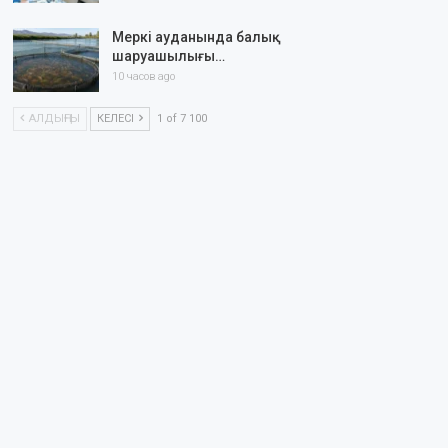
Меркі ауданында балық
шаруашылығы…
10 часов ago
АЛДЫҢҒЫ
КЕЛЕСІ
1 of 7 100