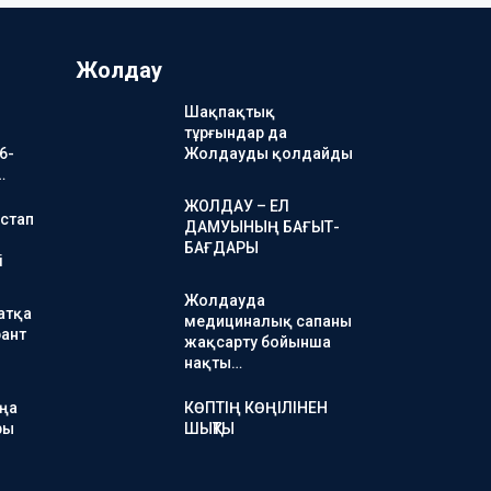
Жолдау
Шақпақтық
тұрғындар да
6-
Жолдауды қолдайды
…
ЖОЛДАУ – ЕЛ
стап
ДАМУЫНЫҢ БАҒЫТ-
БАҒДАРЫ
і
Жолдауда
атқа
медициналық сапаны
ант
жақсарту бойынша
нақты…
аңа
КӨПТІҢ КӨҢІЛІНЕН
ры
ШЫҚТЫ