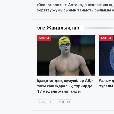
«Эколог сағаты»: Астанада экологиялық
зерттеу жұмысының таныстырылымы ө
Өзге Жаңалықтар
ҚОҒАМ
ҚОҒАМ
Қазақстандық жүзушілер АҚШ-
Ғалымд
тағы халықаралық турнирде
туралы
17 медаль жеңіп алды
АЛДЫҢҒЫ
КЕЛЕСІ