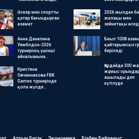
Әскер мен спортты
2026 жылдан ба
қатар бағындырған
жалақы мен
азамат
зейнетақы өсед
Анна Данилина
Биыл 1008 азам
Уимблдон-2026
қайтарымсыз гр
турнирінің үшінші
беріледі
айналымына…
Қордайда 300 ж
Кристина
жұмыс орында
Овчинникова FBK
ашылады деп
Games турнирінде
күтілуде
қола жүлде…
орт
Алтын Бесік
Экономика
Бізбен Байланыс