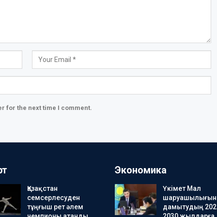
r for the next time I comment.
рт
Экономика
Қазақстан
Үкімет Мал
семсерлесуден
шаруашылығын
тұңғыш рет әлем
дамытудың 202
чемпионы атанды
2030 жылдарға