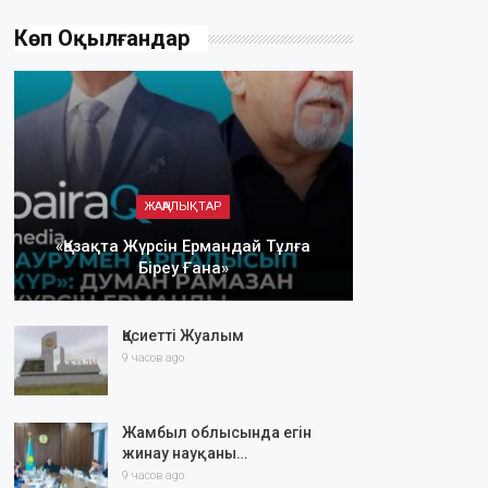
Көп Оқылғандар
ЖАҢАЛЫҚТАР
«Қазақта Жүрсін Ермандай Тұлға
Біреу Ғана»
Қасиетті Жуалым
9 часов ago
Жамбыл облысында егін
жинау науқаны…
9 часов ago