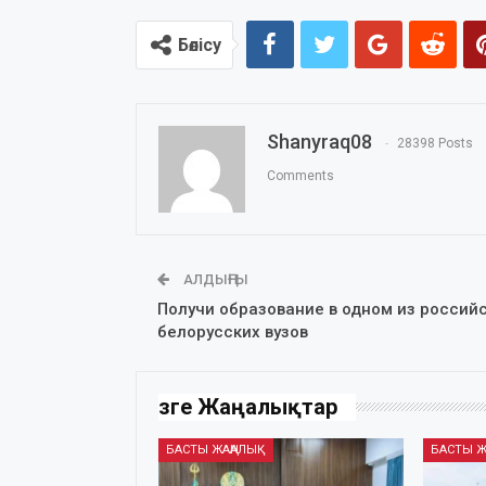
Бөлісу
Shanyraq08
28398 Posts
Comments
АЛДЫҢҒЫ
Получи образование в одном из российс
белорусских вузов
Өзге Жаңалықтар
БАСТЫ ЖАҢАЛЫҚ
БАСТЫ Ж