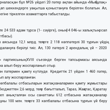
орналасқан бұл №26 үйдегі 20 пәтер ақпан айында «Мыңбұлақ»
ап шеккендерге уақытша қоныстануға берілген болатын. Ал,
езегіне тіркелген азаматтарға табысталды.
 24 533 адам тұрса (1- сәуірге), оның 14 046-ы халықтың осал
отбасы).
сында 12,1 млрд. теңгеге 2 118 көппәтерлі 30 тұрғын үйдің
далануға берілуі тиіс. Ал, 130 пәтерлі 2 арендалық үй – 2020
» партиясының ХVІІІ съезінде берген тапсырмасы аясында
на алып беру жоспарланып отыр.
 пәтермен қамту күтілуде. Кредиттік 21 үйден 1 460 пәтер,
ып алу жоспарланған.
 көпбалалы отбасыларын жатақханалармен қамту жұмыстары
бюджеттен 2,6 млрд. теңге бағытталып, Тараз, Жаңатас, Қаратау
еп анықталған осы санаттағы 612 отбасына жатақханалар
ұны 100 млн. теңгеге 33 көпбалалы отбасына тұрғын үй беру