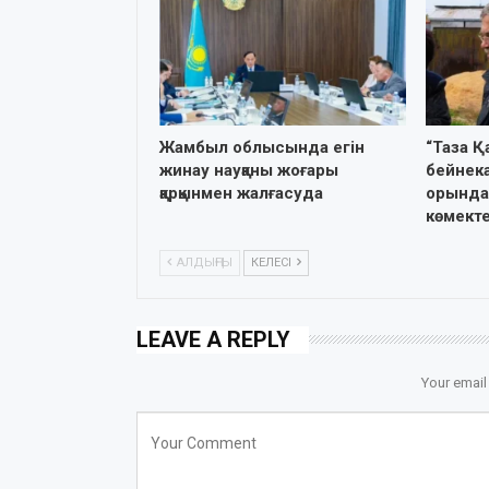
Жамбыл облысында егін
“Таза Қ
жинау науқаны жоғары
бейнека
қарқынмен жалғасуда
орында
көмект
АЛДЫҢҒЫ
КЕЛЕСІ
LEAVE A REPLY
Your email