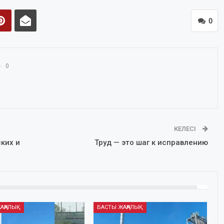
0
0
КЕЛЕСІ
ких и
Труд — это шаг к исправлению
АҢАЛЫҚ
БАСТЫ ЖАҢАЛЫҚ