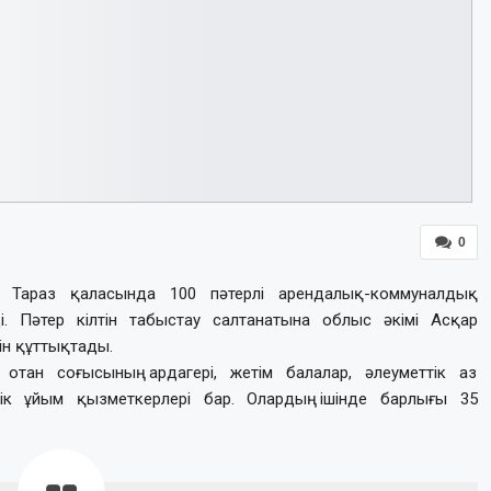
0
й Тараз қаласында 100 пәтерлі арендалық-коммуналдық
і. Пәтер кілтін табыстау салтанатына облыс әкімі Асқар
н құттықтады.
отан соғысының ардагері, жетім балалар, әлеуметтік аз
ік ұйым қызметкерлері бар. Олардың ішінде барлығы 35