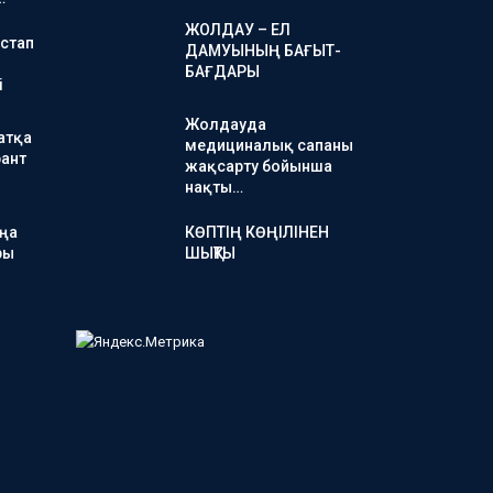
ЖОЛДАУ – ЕЛ
стап
ДАМУЫНЫҢ БАҒЫТ-
БАҒДАРЫ
і
Жолдауда
атқа
медициналық сапаны
ант
жақсарту бойынша
нақты…
аңа
КӨПТІҢ КӨҢІЛІНЕН
ры
ШЫҚТЫ