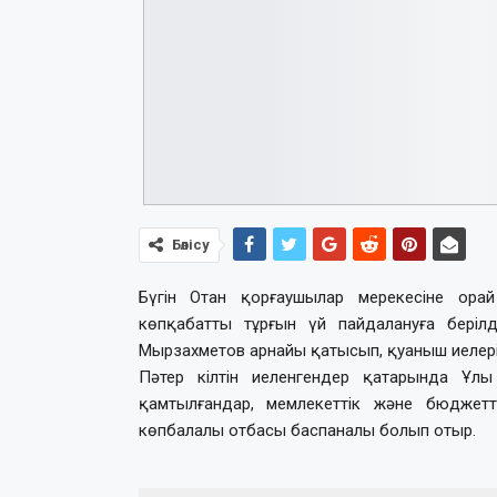
Бөлісу
Бүгін Отан қорғаушылар мерекесіне ора
көпқабатты тұрғын үй пайдалануға берілд
Мырзахметов арнайы қатысып, қуаныш иелері
Пәтер кілтін иеленгендер қатарында Ұлы 
қамтылғандар, мемлекеттік және бюджетт
көпбалалы отбасы баспаналы болып отыр.