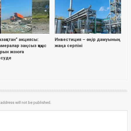
азақстан” акциясы:
Инвестиция – өңір дамуының
мералар заңсыз қоқыс
жаңа серпіні
рын жоюға
есуде
 address will not be published.