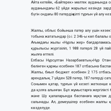
Айта кетейік, «Байтерек» мөлтек ауданында 
ауданындағы 62 үйде жарылыс кезінде зард
бүгін ондағы 80 пәтердің кілті тұрғын үй алу к
Жалпы, облыс бойынша пәтер алу үшін кезекте
тобына жататындар (о.і. 2 346-ы көп балалы 
Ағымдағы жылы «Нұрлы жер» бағдарламасы ая
құрылысы жүргізіліп, 1 988 пәтерлі 28 үй пай
жылға өтпелі.
Елбасы Нұрсұлтан Назарбаевтың «Нұр Отан
бөлінген қаржы есебінен 187 отбасына баспа
Жалпы, биыл бюджет есебінен 2 175 отбасын
арендалық 7 үйден 528 пәтер, 187 пәтерді сат
Сонымен қатар, тұрғын үй кезегі жеткенше
да қолға алынған. Бұл жұмыстарға жергілікті 
және Шу қалаларында баспанаға мұқтаж д
салынады. Ал, демеушілер есебінен жалпы қ
көзделуде.