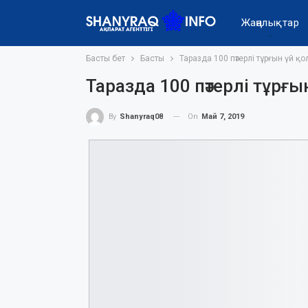
Жаңалықтар
Басты бет
Басты
Таразда 100 пәтерлі тұрғын үй қ
Таразда 100 пәтерлі тұрғ
On
Май 7, 2019
By
Shanyraq08