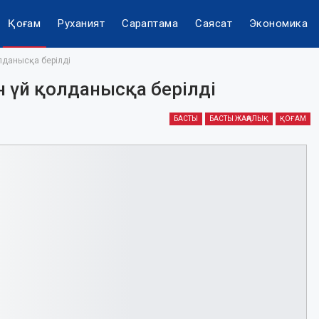
Қоғам
Руханият
Сараптама
Саясат
Экономика
олданысқа берілді
ын үй қолданысқа берілді
БАСТЫ
БАСТЫ ЖАҢАЛЫҚ
ҚОҒАМ