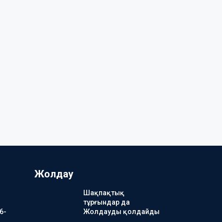
Жолдау
Шақпақтық
тұрғындар да
6-
Жолдауды қолдайды
…