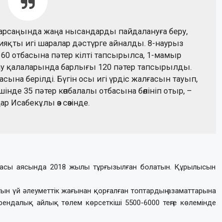
 қарсаңында жаңа нысандарды пайдалануға беру,
сияқты игі шаралар дәстүрге айналды. 8-наурыз
60 отбасына пәтер кілті тапсырылса, 1-мамыр
тау қалаларында барлығы 120 пәтер тапсырылды.
асына берілді. Бүгін осы игі үрдіс жалғасын тауып,
шінде 35 пәтер көпбалалы отбасына бөлініп отыр, –
ар Исабекұлы өз сөзінде.
масы аясында 2018 жылы тұрғызылған болатын. Құрылысын
ғын үй әлеуметтік жағынан қорғалған топтардың азаматтарына
ендалық айлық төлем көрсеткіші 5500-6000 теңге көлемінде