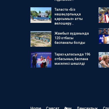
Таласта «Біз
нашақорлыққа
қарсымыз» атты
велошеру…
Жамбыл ауданында
120 отбасы
баспаналы болды
Тараз қаласында 196
отбасының баспана
мәселесі шешілді
Home
Саясат
Әлем
Денсаулық
Сп