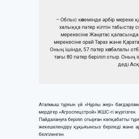
– Облыс көлемінде әрбір мереке
халыққа пәтер кілтін табыстау 
мерекесіне Жаңатас қаласында 
мерекесіне орай Тараз және Қара
Оның ішінде, 57 пәтер көпбалалы отб
тағы 80 пәтер беріліп отыр. Оның і
деді Асқ
Аталмыш тұрғын үй «Нұрлы жер» бағдарла
мердігер «Агроспецстрой» ЖШС-гі жүргізген.
Пайдалануға беріліп отырған көпқабатты тұр
жекешелендіру құқығынсыз беріледі және ар
белгіленген.