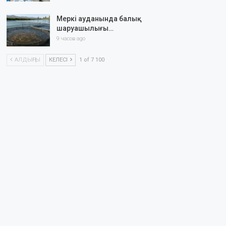
Меркі ауданында балық
шаруашылығы…
9 часов ago
АЛДЫҢҒЫ
КЕЛЕСІ
1 of 7 100