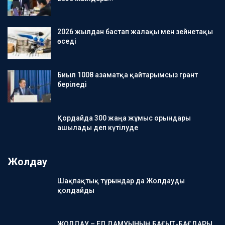
2026 жылдан бастап жалақы мен зейнетақы
өседі
Биыл 1008 азаматқа қайтарымсыз грант
беріледі
Қордайда 300 жаңа жұмыс орындары
ашылады деп күтілуде
Жолдау
Шақпақтық тұрғындар да Жолдауды
қолдайды
ЖОЛДАУ – ЕЛ ДАМУЫНЫҢ БАҒЫТ-БАҒДАРЫ