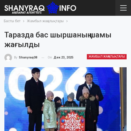
Басты бет
Жамбыл жаңалықтары
Таразда бас шыршаның шамы
жағылды
ЖАМБЫЛ ЖАҢАЛЫҚТАРЫ
On
Дек 23, 2025
By
Shanyraq08