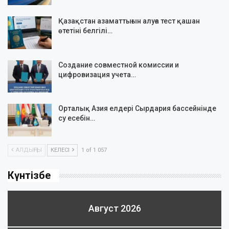
Қазақстан азаматтығын алуға тест қашан
өтетіні белгілі…
Создание совместной комиссии и
цифровизация учета…
Орталық Азия елдері Сырдария бассейнінде
су есебін…
АЛДЫҢҒЫ
КЕЛЕСІ
1 of 1 057
Күнтізбе
Август 2026