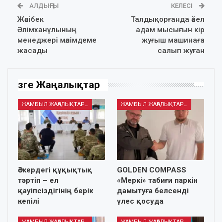
АЛДЫҢҒЫ
КЕЛЕСІ
Жәнібек
Талдықорғанда әйел
Әлімханұлының
адам мысығын кір
менеджері мәлімдеме
жуғыш машинаға
жасады
салып жуған
Өзге Жаңалықтар
ЖАМБЫЛ ЖАҢАЛЫҚТАРЫ
ЖАМБЫЛ ЖАҢАЛЫҚТАРЫ
Әскердегі құқықтық
GOLDEN COMPASS
тәртіп – ел
«Меркі» табиғи паркін
қауіпсіздігінің берік
дамытуға белсенді
кепілі
үлес қосуда
ЖАМБЫЛ ЖАҢАЛЫҚТАРЫ
ЖАМБЫЛ ЖАҢАЛЫҚТАРЫ