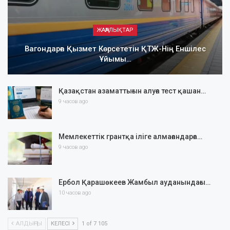
ЖАҢАЛЫҚТАР
Вагондарға Қызмет Көрсететін ҚТЖ-Нің Еншілес
Ұйымы…
Қазақстан азаматтығын алуға тест қашан…
9 часов ago
Мемлекеттік грантқа іліге алмағандарға…
9 часов ago
Ербол Қарашөкеев Жамбыл ауданындағы…
10 часов ago
АЛДЫҢҒЫ
КЕЛЕСІ
1 of 7 105