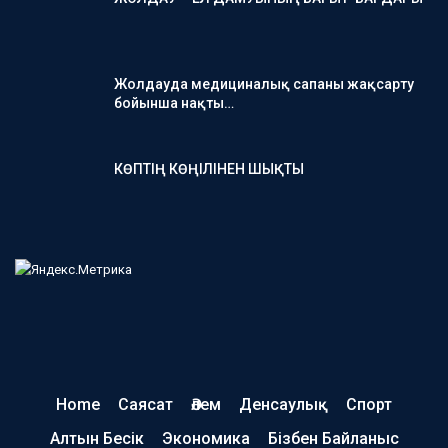
Жолдауда медициналық сапаны жақсарту
бойынша нақты…
КӨПТІҢ КӨҢІЛІНЕН ШЫҚТЫ
Home
Саясат
Әлем
Денсаулық
Спорт
Алтын Бесік
Экономика
Бізбен Байланыс