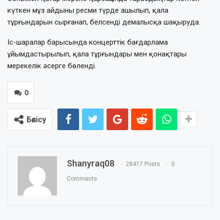
күткен мұз айдыны ресми түрде ашылып, қала
тұрғындарын сырғанап, белсенді демалысқа шақыруда.
Іс-шаралар барысында концерттік бағдарлама
ұйымдастырылып, қала тұрғындары мен қонақтары
мерекелік әсерге бөленді.
0
Бөлісу
Shanyraq08
28417 Posts
0
Comments