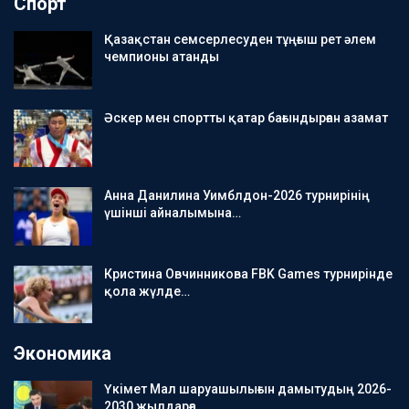
Спорт
Қазақстан семсерлесуден тұңғыш рет әлем
чемпионы атанды
Әскер мен спортты қатар бағындырған азамат
Анна Данилина Уимблдон-2026 турнирінің
үшінші айналымына…
Кристина Овчинникова FBK Games турнирінде
қола жүлде…
Экономика
Үкімет Мал шаруашылығын дамытудың 2026-
2030 жылдарға…