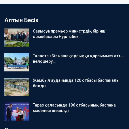
Алтын Бесік
Сарысуға премьер министрдің бірінші
орынбасары Нұрлыбек…
Таласта «Біз нашақорлыққа қарсымыз» атты
велошеру…
Жамбыл ауданында 120 отбасы баспаналы
болды
Тараз қаласында 196 отбасының баспана
мәселесі шешілді