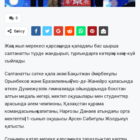
0
Бөлісу
Жаңа жыл мерекесі қарсаңында қаладағы бас шырша
салтанатты түрде жандырып, тұрғындарға көтеріңкі көңіл-күй
сыйлады.
Салтанатты сәтке қала әкімі Бақытжан Әмірбекұлы
Орынбеков және Бразилияның Рио-де-Жанейро қаласында
өткен Дүниежүзілік гимназиада ойындарында бокстан
алтын медаль иегері, мектеп оқушылары мен студенттер
арасында әлем чемпионы, Қазақстан құрама
командасының капитаны, Нарғозы Данаев атындағы орта
мектептің 11-сынып оқушысы Арсен Сәбитұлы Жолдығұл
қатысты.
Сонымен қатар мереке қарсаңында тараздықтар көптен