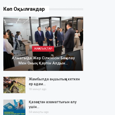
Көп Оқылғандар
ЖАҢАЛЫҚТАР
Алматыда Жер Сілкінісін Бақылау
Мен Оның Қаупін Алдын…
Жамбылда аңшылыққа кеткен
ер адам…
18 минут ago
Қазақстан азаматтығын алу
үшін…
54 минуты ago