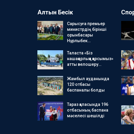
Алтын Бесік
Спо
Сарысуға премьер
министрдің бірінші
орынбасары
Нұрлыбек…
Таласта «Біз
нашақорлыққа қарсымыз»
атты велошеру…
Жамбыл ауданында
120 отбасы
баспаналы болды
Тараз қаласында 196
отбасының баспана
мәселесі шешілді