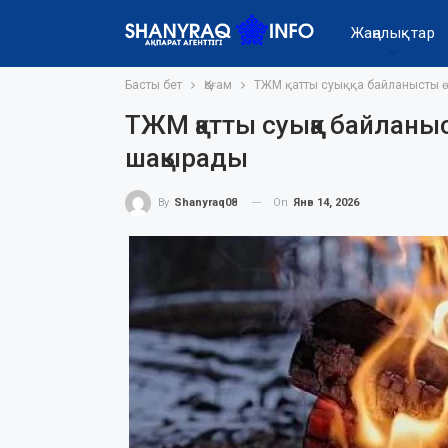
Жаңалықтар
Басты бет
Қоғам
ТЖМ қатты суыққа байланысты өр
ТЖМ қатты суыққа байланыст
шақырады
On
Янв 14, 2026
By
Shanyraq08