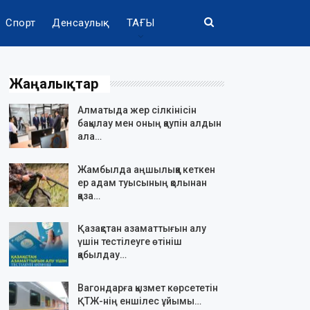
Спорт
Денсаулық
ТАҒЫ
Жаңалықтар
Алматыда жер сілкінісін
бақылау мен оның қаупін алдын
ала…
Жамбылда аңшылыққа кеткен
ер адам туысының қолынан
қаза…
Қазақстан азаматтығын алу
үшін тестілеуге өтініш
қабылдау…
Вагондарға қызмет көрсететін
ҚТЖ-нің еншілес ұйымы…