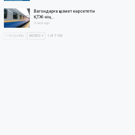
Вагондарға қызмет көрсететін
ҚТЖ-нің…
3 часа ago
АЛДЫҢҒЫ
КЕЛЕСІ
1 of 7 105