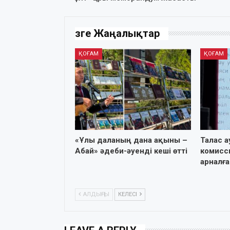
Өзге Жаңалықтар
ҚОҒАМ
ҚОҒАМ
«Ұлы даланың дана ақыны –
Талас 
Абай» әдеби-әуенді кеші өтті
комисс
арналға
АЛДЫҢҒЫ
КЕЛЕСІ