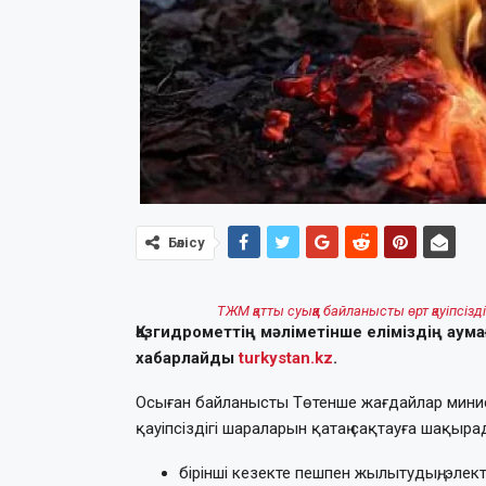
Бөлісу
ТЖМ қатты суыққа байланысты өрт қауіпсізді
Қазгидрометтің мәліметінше еліміздің аум
хабарлайды
turkystan.kz
.
Осыған байланысты Төтенше жағдайлар минис
қауіпсіздігі шараларын қатаң сақтауға шақыра
бірінші кезекте пешпен жылытудың, эле