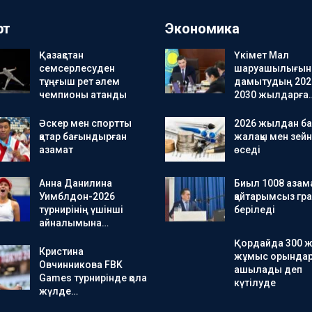
рт
Экономика
Қазақстан
Үкімет Мал
семсерлесуден
шаруашылығын
тұңғыш рет әлем
дамытудың 202
чемпионы атанды
2030 жылдарға
Әскер мен спортты
2026 жылдан ба
қатар бағындырған
жалақы мен зейн
азамат
өседі
Анна Данилина
Биыл 1008 азама
Уимблдон-2026
қайтарымсыз гра
турнирінің үшінші
беріледі
айналымына…
Қордайда 300 
Кристина
жұмыс орында
Овчинникова FBK
ашылады деп
Games турнирінде қола
күтілуде
жүлде…