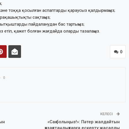
;
 және тоққа қосылған аспаптарды қараусыз қалдырмаңыз;
 арақашықтықты сақтаңыз;
лытқыштарды пайдаланудан бас тартыңыз;
етіп, қажет болған жағдайда оларды тазалаңыз.
0
0
КЕЛЕСІ
тын
«Сақ болыңыз!»: Пәтер жалдайтын
қазақстандықтарға ескерту жасалды