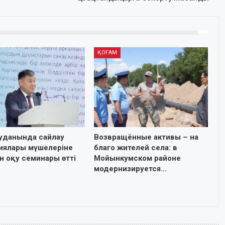
ҚОҒАМ
ауданында сайлау
Возвращённые активы – на
иялары мүшелеріне
благо жителей села: в
н оқу семинары өтті
Мойынкумском районе
модернизируется…