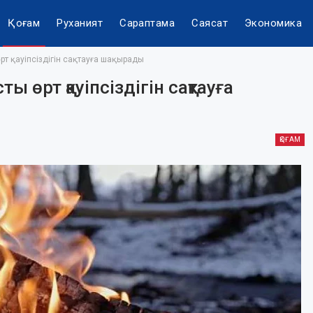
Қоғам
Руханият
Сараптама
Саясат
Экономика
т қауіпсіздігін сақтауға шақырады
ы өрт қауіпсіздігін сақтауға
ҚОҒАМ