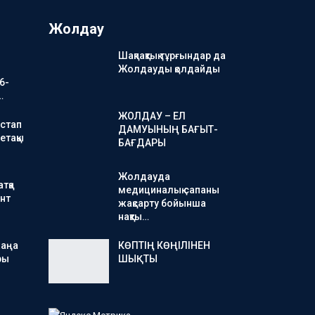
Жолдау
Шақпақтық тұрғындар да
Жолдауды қолдайды
6-
…
ЖОЛДАУ – ЕЛ
стап
ДАМУЫНЫҢ БАҒЫТ-
етақы
БАҒДАРЫ
Жолдауда
тқа
медициналық сапаны
нт
жақсарту бойынша
нақты…
жаңа
КӨПТІҢ КӨҢІЛІНЕН
ры
ШЫҚТЫ