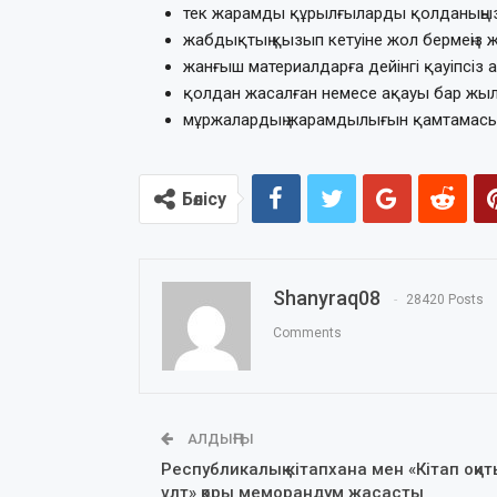
тек жарамды құрылғыларды қолданыңыз
жабдықтың қызып кетуіне жол бермеңіз
жанғыш материалдарға дейінгі қауіпсіз
қолдан жасалған немесе ақауы бар жы
мұржалардың жарамдылығын қамтамасыз 
Бөлісу
Shanyraq08
28420 Posts
Comments
АЛДЫҢҒЫ
Республикалық кітапхана мен «Кітап оқи
ұлт» қоры меморандум жасасты