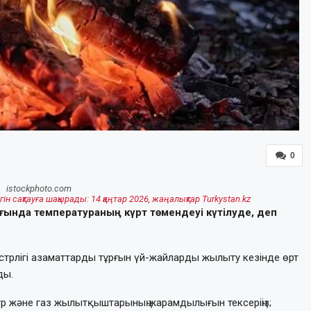
0
istockphoto.com
гін сақтауға шақырады: 14 қаңтар 2026, жаңалықтар Turkystan.kz
ағында температураның күрт төмендеуі күтілуде, деп
трлігі азаматтарды тұрғын үй-жайларды жылыту кезінде өрт
ды.
ктр және газ жылытқыштарының жарамдылығын тексеріңіз;