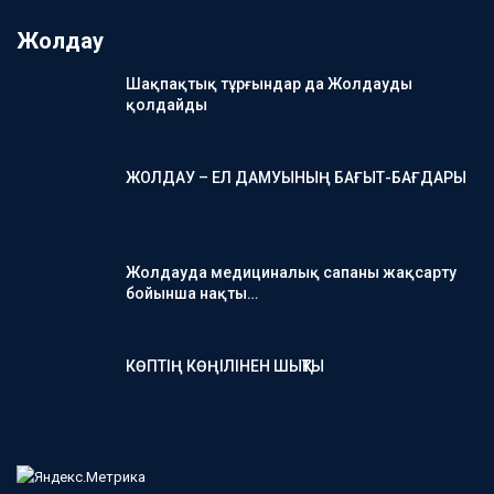
Жолдау
Шақпақтық тұрғындар да Жолдауды
қолдайды
ЖОЛДАУ – ЕЛ ДАМУЫНЫҢ БАҒЫТ-БАҒДАРЫ
Жолдауда медициналық сапаны жақсарту
бойынша нақты…
КӨПТІҢ КӨҢІЛІНЕН ШЫҚТЫ