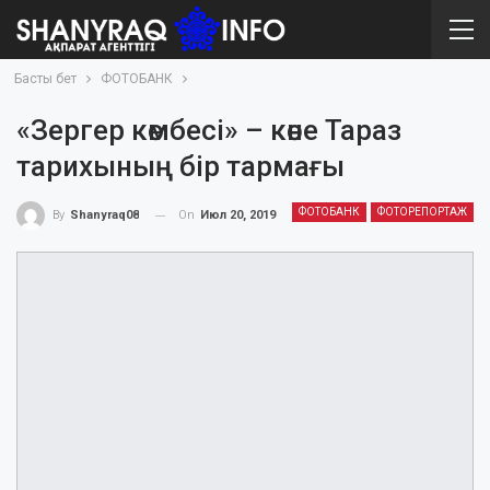
Басты бет
ФОТОБАНК
«Зергер көмбесі» – көне Тараз
тарихының бір тармағы
ФОТОБАНК
ФОТОРЕПОРТАЖ
On
Июл 20, 2019
By
Shanyraq08