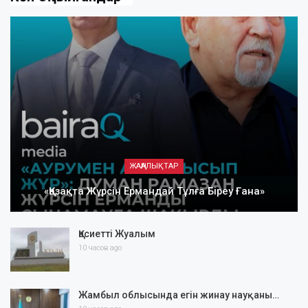
ЖАҢАЛЫҚТАР
«Қазақта Жүрсін Ермандай Тұлға Біреу Ғана»
Қасиетті Жуалым
10 часов ago
Жамбыл облысында егін жинау науқаны…