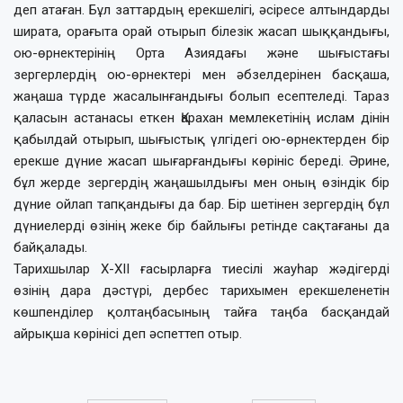
деп атаған. Бұл заттардың ерекшелігі, әсіресе алтындарды
ширата, орағыта орай отырып білезік жасап шыққандығы,
ою-өрнектерінің Орта Азиядағы және шығыстағы
зергерлердің ою-өрнектері мен әбзелдерінен басқаша,
жаңаша түрде жасалынғандығы болып есептеледі. Тараз
қаласын астанасы еткен Қарахан мемлекетінің ислам дінін
қабылдай отырып, шығыстық үлгідегі ою-өрнектерден бір
ерекше дүние жасап шығарғандығы көрініс береді. Әрине,
бұл жерде зергердің жаңашылдығы мен оның өзіндік бір
дүние ойлап тапқандығы да бар. Бір шетінен зергердің бұл
дүниелерді өзінің жеке бір байлығы ретінде сақтағаны да
байқалады.
Тарихшылар X-XII ғасырларға тиесілі жауһар жәдігерді
өзінің дара дәстүрі, дербес тарихымен ерекшеленетін
көшпенділер қолтаңбасының тайға таңба басқандай
айрықша көрінісі деп әспеттеп отыр.