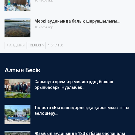
10 часов ago
Меркі ауданында балық шаруашылығы…
10 часов ago
АЛДЫҢҒЫ
КЕЛЕСІ
1 of 7 100
Алтын Бесік
Сарысуға премьер министрдің бірінші
орынбасары Нұрлыбек…
Таласта «Біз нашақорлыққа қарсымыз» атты
велошеру…
Жамбыл ауданында 120 отбасы баспаналы