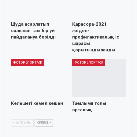
Шуда асарлатып
Қарасора-2021″
салынған тағы бір үй
жедел-
пайдалануға берілді
профилактикалық іс-
шарасы
қорытындыланды
ФОТОРЕПОРТАЖ
ФОТОРЕПОРТАЖ
Келешегі кемел кешен
Тағылымға толы
орталық
АЛДЫҢҒЫ
КЕЛЕСІ