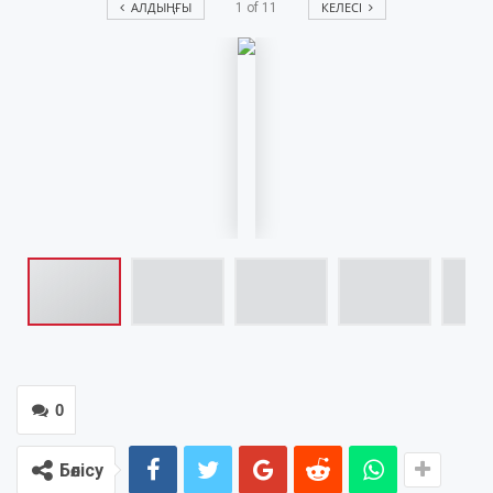
АЛДЫҢҒЫ
КЕЛЕСІ
1
of
11
0
Бөлісу