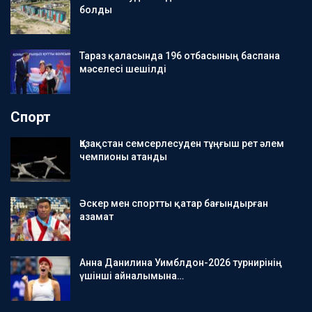
болды
Тараз қаласында 196 отбасының баспана
мәселесі шешілді
Спорт
Қазақстан семсерлесуден тұңғыш рет әлем
чемпионы атанды
Әскер мен спортты қатар бағындырған
азамат
Анна Данилина Уимблдон-2026 турнирінің
үшінші айналымына…