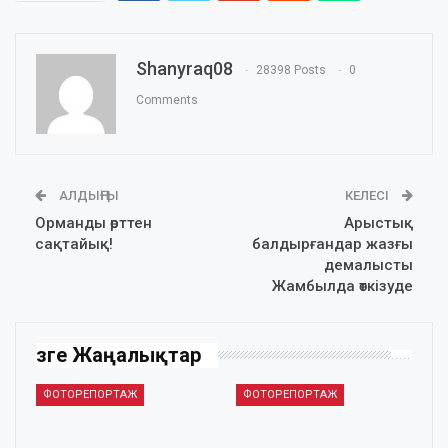
Shanyraq08
28398 Posts
0
Comments
АЛДЫҢҒЫ
КЕЛЕСІ
Орманды өрттен
Арыстық
сақтайық!
балдырғандар жазғы
демалысты
Жамбылда өткізуде
Өзге Жаңалықтар
ФОТОРЕПОРТАЖ
ФОТОРЕПОРТАЖ