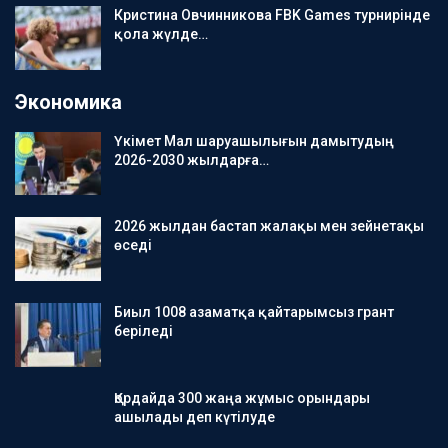
Кристина Овчинникова FBK Games турнирінде
қола жүлде…
Экономика
Үкімет Мал шаруашылығын дамытудың
2026-2030 жылдарға…
2026 жылдан бастап жалақы мен зейнетақы
өседі
Биыл 1008 азаматқа қайтарымсыз грант
беріледі
Қордайда 300 жаңа жұмыс орындары
ашылады деп күтілуде