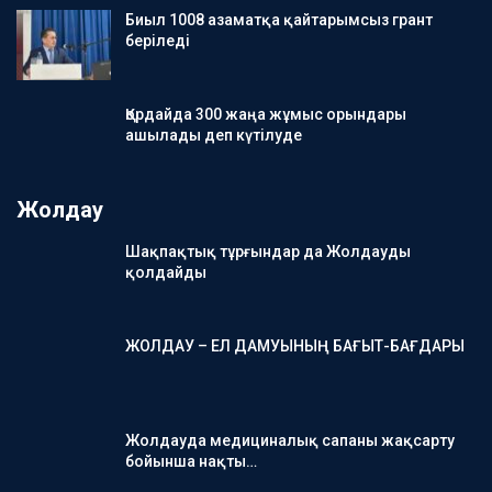
Биыл 1008 азаматқа қайтарымсыз грант
беріледі
Қордайда 300 жаңа жұмыс орындары
ашылады деп күтілуде
Жолдау
Шақпақтық тұрғындар да Жолдауды
қолдайды
ЖОЛДАУ – ЕЛ ДАМУЫНЫҢ БАҒЫТ-БАҒДАРЫ
Жолдауда медициналық сапаны жақсарту
бойынша нақты…