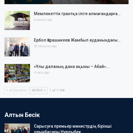
Мемлекеттік грантқа іліге алмағандарға…
6 минут ago
Ербол Қарашөкеев Жамбыл ауданындағы…
32 минуты ago
«Ұлы даланың дана ақыны – Абай»…
4 часа ago
АЛДЫҢҒЫ
КЕЛЕСІ
1 of 7 104
Алтын Бесік
Сарысуға премьер министрдің бірінші
орынбасары Нұрлыбек…