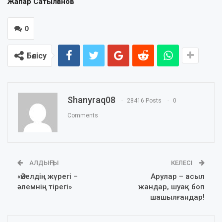
Жапар Сатылғанов
0
Бөлісу
Shanyraq08
28416 Posts
0
Comments
АЛДЫҢҒЫ
КЕЛЕСІ
«Әйелдің жүрегі –
Арулар – асыл
әлемнің тірегі»
жандар, шуақ боп
шашылғандар!