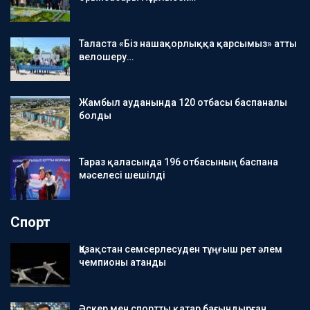
Таласта «Біз нашақорлыққа қарсымыз» атты
велошеру…
Жамбыл ауданында 120 отбасы баспаналы
болды
Тараз қаласында 196 отбасының баспана
мәселесі шешілді
Спорт
Қазақстан семсерлесуден тұңғыш рет әлем
чемпионы атанды
Әскер мен спортты қатар бағындырған