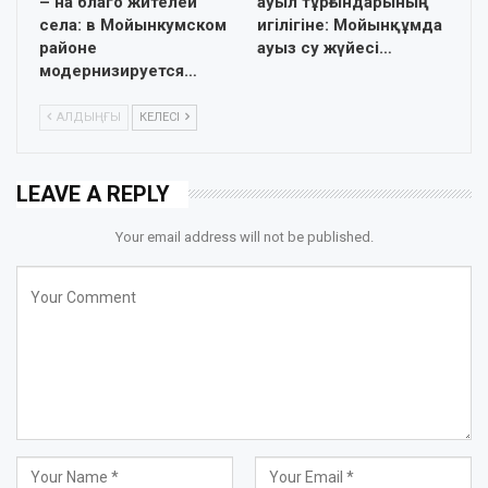
– на благо жителей
ауыл тұрғындарының
села: в Мойынкумском
игілігіне: Мойынқұмда
районе
ауыз су жүйесі…
модернизируется…
АЛДЫҢҒЫ
КЕЛЕСІ
LEAVE A REPLY
Your email address will not be published.