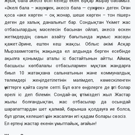
жуық бала әкесіз өсіп келеді екен. Бұқар жырау бабамыз:
«Әкелі бала – жаужүрек, әкесіз бала — сужүрек» деген. Оған
қоса «әке көрген – оқ жонар, шеше көрген – тон пішер»
деген де халық даналығыт бар. Сондықтан Үкімет жас
отбасылардың мәселесін басынан ойлап, әкесіз өскен
жетімдердің санын азайту бағытында жұмыс жасауы
қажет.Әрине, ештен кеш жақсы. Облыс әкімі Асқар
Мырзахметовтің жақында ел алдында берген есебінде
ақылға қонымды аталы іс бастайтынын айтты. Аймақ
басшысы көпбалалы отбасылармен мұқтаж жандарға
биыл 10 жатақхана салынатынын және коммуналдық
төлемдері жеңілдетілетінін мәлімдеп, көмескіленген
үміттерге қайта сәуле септі. Бұл өзге өңірлерге де үлгі болар
өрелі іс деп білемін. Сондай-ақ үстіміздегі жыл Жастар
жылы болғандықтан, жас отбасылар да осындай
шарапаттардан шет қалмай, барынша қолдауға ие болса,
бұл ұрпақ келешегі үшін жасалған игі қадам болары сөзсіз.
Ел ертеңі жастар екенін ұмытпайық, ағайын!