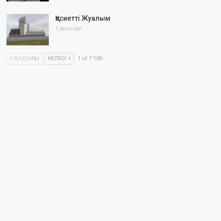
Қасиетті Жуалым
1 день ago
АЛДЫҢҒЫ
КЕЛЕСІ
1 of 7 100