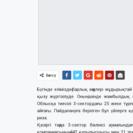
Бөлісу
Бүгінде еліміздің барлық өңірлері жұдырықт
қызу жүргізілуде. Оның ішінде жамбылдық 
Облысқа тиесілі 3-сектордағы 25 жеке тұр
айғағы. Пайдалануға берілген бұл үйлерге 
риза.
Қазіргі таңда 3-сектор бөлінісі аумағы
компаниясының 442 құрылысшысы мен 21 те