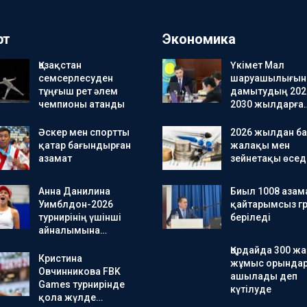
рт
Экономика
Қазақстан
Үкімет Мал
семсерлесуден
шаруашылығын
тұңғыш рет әлем
дамытудың 202
чемпионы атанды
2030 жылдарға
Әскер мен спортты
2026 жылдан ба
қатар бағындырған
жалақы мен
азамат
зейнетақы өсед
Анна Данилина
Биыл 1008 азам
Уимблдон-2026
қайтарымсыз гр
турнирінің үшінші
беріледі
айналымына…
Қордайда 300 ж
Кристина
жұмыс орында
Овчинникова FBK
ашылады деп
Games турнирінде
күтілуде
қола жүлде…