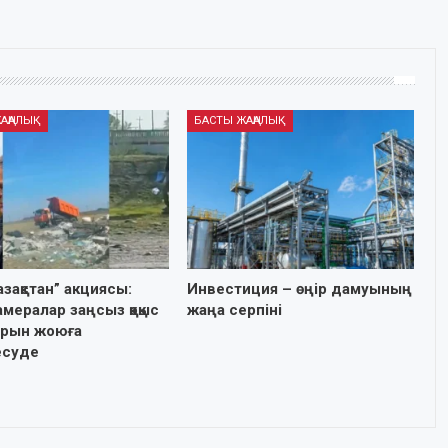
АҢАЛЫҚ
БАСТЫ ЖАҢАЛЫҚ
азақстан” акциясы:
Инвестиция – өңір дамуының
мералар заңсыз қоқыс
жаңа серпіні
рын жоюға
есуде