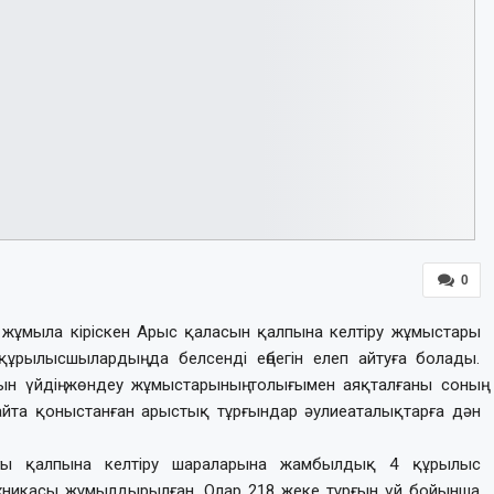
0
ай жұмыла кіріскен Арыс қаласын қалпына келтіру жұмыстары
құрылысшылардың да белсенді еңбегін елеп айтуға болады.
ғын үйдің жөндеу жұмыстарының толығымен аяқталғаны соның
қайта қоныстанған арыстық тұрғындар әулиеаталықтарға дән
ндағы қалпына келтіру шараларына жамбылдық 4 құрылыс
xникасы жұмылдырылған. Олар 218 жеке тұрғын үй бойынша