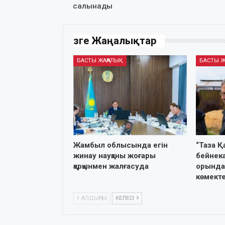
салынады
Өзге Жаңалықтар
БАСТЫ ЖАҢАЛЫҚ
БАСТЫ Ж
Жамбыл облысында егін
“Таза Қ
жинау науқаны жоғары
бейнека
қарқынмен жалғасуда
орында
көмект
АЛДЫҢҒЫ
КЕЛЕСІ