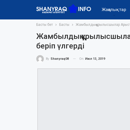
Жаңалықтар
Басты бет
Басты
Жамбылдық құрылысшылар Арыста
Жамбылдық құрылысшылар
беріп үлгерді
On
Июл 13, 2019
By
Shanyraq08