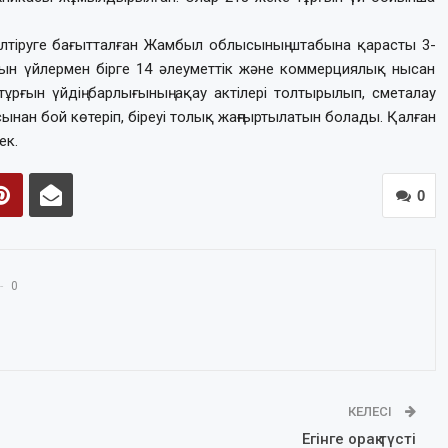
елтіруге бағытталған Жамбыл облысының штабына қарасты 3-
рғын үйлермен бірге 14 әлеуметтік және коммерциялық нысан
ұрғын үйдің барлығының ақау актілері толтырылып, сметалау
сынан бой көтеріп, біреуі толық жаңғыртылатын болады. Қалған
ек.
0
0
КЕЛЕСІ
Егінге орақ түсті