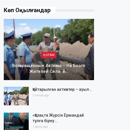
Көп Оқылғандар
ҚОҒАМ
Возвращённые Активы – На Благо
Жителей Села: В…
Қайтарылған активтер – ауыл…
5 часов ago
«Қазақта Жүрсін Ермандай
тұлға біреу…
1 день ago