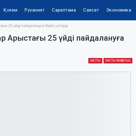
Қоғам
Руханият
Сараптама
Саясат
Экономика
ғы 25 үйді пайдалануға беріп үлгерді
 Арыстағы 25 үйді пайдалануға
БАСТЫ
БАСТЫ ЖАҢАЛЫҚ