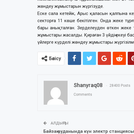
жөндеу жұмыстарын жүргізуде.
Еске сала кетейік, Арыс қаласын қалпына к
секторға 11 көше бекітілген. Онда жеке тұ
бары анықталған. Зерделеуден өткен жеке т
жұмыстары жасалды. Қираған 3 үйдің екеуі ба
үйлерге күрделі жөндеу жұмыстары жүргізілм
Бөлісу
Shanyraq08
28400 Posts
Comments
АЛДЫҢҒЫ
Байзақ ауданында күн электр станциясы