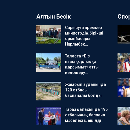
Алтын Бесік
Спо
Сарысуға премьер
министрдің бірінші
орынбасары
Нұрлыбек…
Таласта «Біз
нашақорлыққа
қарсымыз» атты
велошеру…
Жамбыл ауданында
120 отбасы
баспаналы болды
Тараз қаласында 196
отбасының баспана
мәселесі шешілді