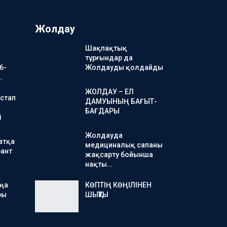
Жолдау
Шақпақтық
тұрғындар да
6-
Жолдауды қолдайды
…
ЖОЛДАУ – ЕЛ
стап
ДАМУЫНЫҢ БАҒЫТ-
БАҒДАРЫ
і
Жолдауда
атқа
медициналық сапаны
ант
жақсарту бойынша
нақты…
аңа
КӨПТІҢ КӨҢІЛІНЕН
ры
ШЫҚТЫ