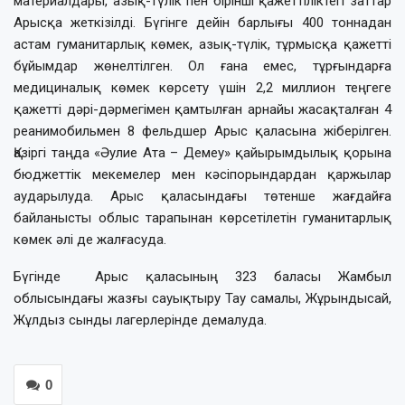
материалдары, азық-түлік пен бірінші қажеттіліктегі заттар
Арысқа жеткізілді. Бүгінге дейін барлығы 400 тоннадан
астам гуманитарлық көмек, азық-түлік, тұрмысқа қажетті
бұйымдар жөнелтілген. Ол ғана емес, тұрғындарға
медициналық көмек көрсету үшін 2,2 миллион теңгеге
қажетті дәрі-дәрмегімен қамтылған арнайы жасақталған 4
реанимобильмен 8 фельдшер Арыс қаласына жіберілген.
Қазіргі таңда «Әулие Ата – Демеу» қайырымдылық қорына
бюджеттік мекемелер мен кәсіпорындардан қаржылар
аударылуда. Арыс қаласындағы төтенше жағдайға
байланысты облыс тарапынан көрсетілетін гуманитарлық
көмек әлі де жалғасуда.
Бүгінде Арыс қаласының 323 баласы Жамбыл
облысындағы жазғы сауықтыру Тау самалы, Жұрындысай,
Жұлдыз сынды лагерлерінде демалуда.
0