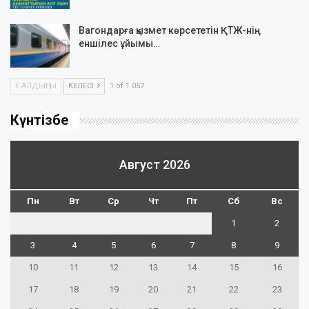
Вагондарға қызмет көрсететін ҚТЖ-нің
еншілес ұйымы…
АЛДЫҢҒЫ
КЕЛЕСІ
1 of 1 057
Күнтізбе
Август 2026
Пн
Вт
Ср
Чт
Пт
Сб
Вс
1
2
3
4
5
6
7
8
9
10
11
12
13
14
15
16
17
18
19
20
21
22
23