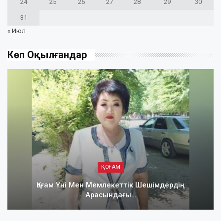
24
25
26
27
28
29
30
31
« Июл
Көп Оқылғандар
ҚОҒАМ
Қоғам Үні Мен Мемлекеттік Шешімдердің
Арасындағы…