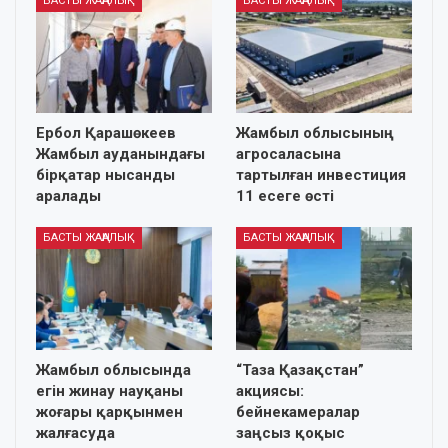
БАСТЫ ЖАҢАЛЫҚ
БАСТЫ ЖАҢАЛЫҚ
Ербол Қарашөкеев
Жамбыл облысының
Жамбыл ауданындағы
агросаласына
бірқатар нысанды
тартылған инвестиция
аралады
11 есеге өсті
БАСТЫ ЖАҢАЛЫҚ
БАСТЫ ЖАҢАЛЫҚ
Жамбыл облысында
“Таза Қазақстан”
егін жинау науқаны
акциясы:
жоғары қарқынмен
бейнекамералар
жалғасуда
заңсыз қоқыс