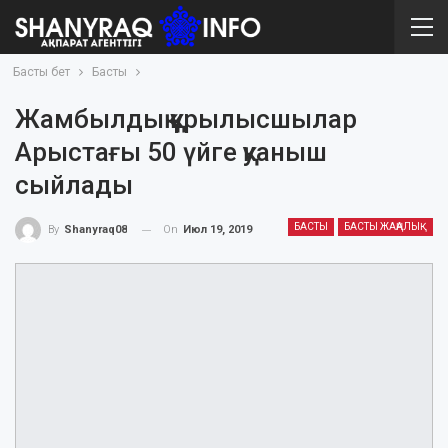
Басты бет
Басты
Жамбылдық құрылысшылар
Арыстағы 50 үйге қуаныш
сыйлады
БАСТЫ
БАСТЫ ЖАҢАЛЫҚ
On
Июл 19, 2019
By
Shanyraq08