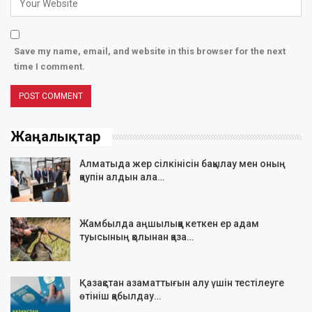
Save my name, email, and website in this browser for the next
time I comment.
Жаңалықтар
Алматыда жер сілкінісін бақылау мен оның
қаупін алдын ала…
Жамбылда аңшылыққа кеткен ер адам
туысының қолынан қаза…
Қазақстан азаматтығын алу үшін тестілеуге
өтініш қабылдау…