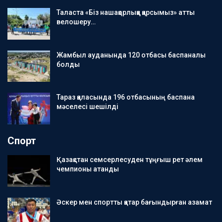
Таласта «Біз нашақорлыққа қарсымыз» атты
велошеру…
Жамбыл ауданында 120 отбасы баспаналы
болды
Тараз қаласында 196 отбасының баспана
мәселесі шешілді
Спорт
Қазақстан семсерлесуден тұңғыш рет әлем
чемпионы атанды
Әскер мен спортты қатар бағындырған азамат