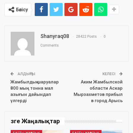
Бөлісу
Shanyraq08
28422 Posts
0
Comments
АЛДЫҢҒЫ
КЕЛЕСІ
Жамбылдық шаруалар
Аким Жамбылской
800 мың тонна мал
области Аскар
азығын дайындап
Мырзахметов прибыл
үлгерді
в город Арысь
Өзге Жаңалықтар