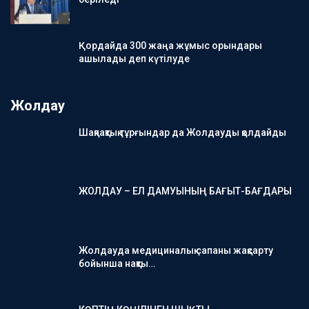
Қордайда 300 жаңа жұмыс орындары
ашылады деп күтілуде
Жолдау
Шақпақтық тұрғындар да Жолдауды қолдайды
ЖОЛДАУ – ЕЛ ДАМУЫНЫҢ БАҒЫТ-БАҒДАРЫ
Жолдауда медициналық сапаны жақсарту
бойынша нақты…