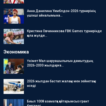
Анна Данилина Уимблдон-2026 турнирінің
үшінші айналымына…
Кристина Овчинникова FBK Games турнирінде
қола жүлде…
Экономика
Үкімет Мал шаруашылығын дамытудың
2026-2030 жылдарға…
2026 жылдан бастап жалақы мен зейнетақы
өседі
Биыл 1008 азаматқа қайтарымсыз грант
беріледі