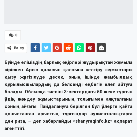
0
Бөлісу
Бүгінде еліміздің барлық өңірлері жұдырықтай жұмыла
кіріскен Арыс қаласын қалпына келтіру жұмыстары
қызу жүргізілуде десек, оның ішінде жамбылдық
құрылысшылардың да белсенді еңбегін елеп айтуға
болады. Облысқа тиесілі 3-сектордағы 50 жеке тұрғын
үйдің жөндеу жұмыстарының толығымен аяқталғаны
соның айғағы. Пайдалануға берілген бұл үйлерге қайта
қоныстанған арыстық тұрғындар әулиеаталықтарға
дән риза, – деп хабарлайды «shanyraqinfo.kz» ақпарат
агенттігі.