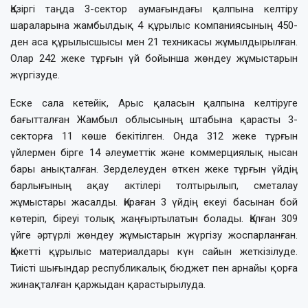
Қазіргі таңда 3-сектор аумағындағы қалпына келтіру
шараларына жамбылдық 4 құрылыс компаниясының 450-
ден аса құрылысшысы мен 21 теxникасы жұмылдырылған.
Олар 242 жеке тұрғын үй бойынша жөндеу жұмыстарын
жүргізуде.
Еске сала кетейік, Арыс қаласын қалпына келтіруге
бағытталған Жамбыл облысының штабына қарасты 3-
секторға 11 көше бекітілген. Онда 312 жеке тұрғын
үйлермен бірге 14 әлеуметтік және коммерциялық нысан
бары анықталған. Зерделеуден өткен жеке тұрғын үйдің
барлығының ақау актілері толтырылып, сметалау
жұмыстары жасалды. Қираған 3 үйдің екеуі басынан бой
көтеріп, біреуі толық жаңғыртылатын болады. Қалған 309
үйге әртүрлі жөндеу жұмыстарын жүргізу жоспарланған.
Қажетті құрылыс материалдары күн сайын жеткізілуде.
Тиісті шығындар республикалық бюджет пен арнайы қорға
жинақталған қаржыдан қарастырылуда.