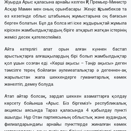
Жуырда Арыс қаласына арнайы келген ҚР Премьер-Министр
Асқар Мамин мен оның орынбасары Жеңіс Қасымбеков та
өз кезегінде облыс штабының жұмыстарына оң бағасын
берген болатын. Бұл да болса игі іске жұдырықтай жұмыла
кіріскен жамбылдықтардың біріге атқарып жатқан істерінің
жемісі десек қателеспейміз.
Айта кетерлігі апат орын алған күннен бастап
арыстықтарға алғашқылардың бірі болып жамбылдықтар
қол ұшын созған еді. «Көрші ақысы – Тәңір ақысы» деген
тәмсілге терең бойлаған әулеиеаталықтар ә дегеннен-ақ
жарылыстан жапа шеккендерге гуманитарлық көмек
жөнелтіп, демеу болуда.
Атап айтар болсақ, зардап шеккен азаматтарға қолдау
көрсету бойынша «Арыс. Біз біргеміз!» республикалық
акциясы аясында Тараз қаласында 4 қабылдау пункті
ашылды. Нұр Отан партиясының облыстық және аудандық
филиалдарындағы арнайы пункттерде жиналған көмек