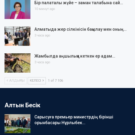
Бір палаталы жүйе – заман талабына сай…
10 минут ago
Алматыда жер сілкінісін бақылау мен оның…
3 часа ago
Жамбылда аңшылыққа кеткен ер адам…
3 часа ago
АЛДЫҢҒЫ
КЕЛЕСІ
1 of 7 106
Алтын Бесік
Сарысуға премьер министрдің бірінші
орынбасары Нұрлыбек…