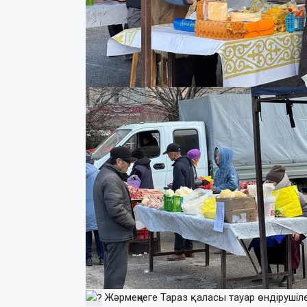
Жәрмеңкеге Тараз қаласы тауар өндірушілер