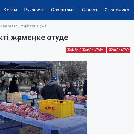
Қоғам
Руханият
Сараптама
Саясат
Экономика
да кезекті жәрмеңке өтуде
ті жәрмеңке өтуде
ЖАМБЫЛ ЖАҢАЛЫҚТАРЫ
ЖАҢАЛЫҚТАР