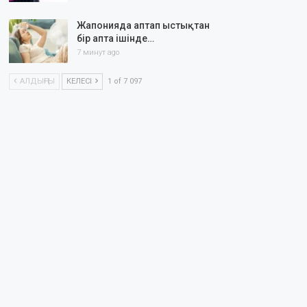
Жапонияда аптап ыстықтан
бір апта ішінде…
7 минут ago
АЛДЫҢҒЫ
КЕЛЕСІ
1 of 7 097