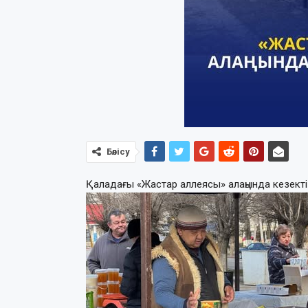
Бөлісу
Қаладағы «Жастар аллеясы» алаңында кезекті 