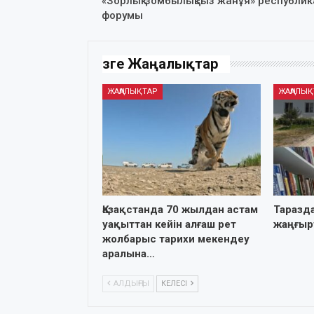
«Зорлық-зомбылықсыз жанұя» республик
форумы
Өзге Жаңалықтар
ЖАҢАЛЫҚТАР
ЖАҢАЛЫҚ
Қазақстанда 70 жылдан астам
Таразда
уақыттан кейін алғаш рет
жаңғы
жолбарыс тарихи мекендеу
аралына…
АЛДЫҢҒЫ
КЕЛЕСІ