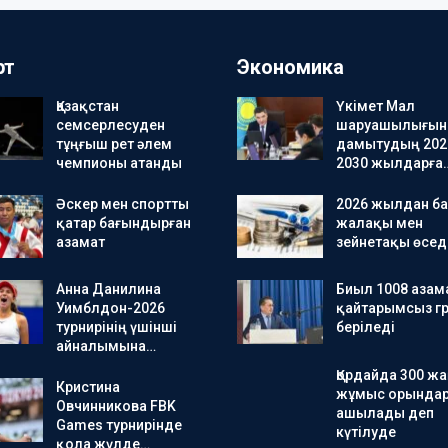
рт
Экономика
Қазақстан
Үкімет Мал
семсерлесуден
шаруашылығын
тұңғыш рет әлем
дамытудың 202
чемпионы атанды
2030 жылдарға
Әскер мен спортты
2026 жылдан ба
қатар бағындырған
жалақы мен
азамат
зейнетақы өсед
Анна Данилина
Биыл 1008 азам
Уимблдон-2026
қайтарымсыз гр
турнирінің үшінші
беріледі
айналымына…
Қордайда 300 ж
Кристина
жұмыс орында
Овчинникова FBK
ашылады деп
Games турнирінде
күтілуде
қола жүлде…