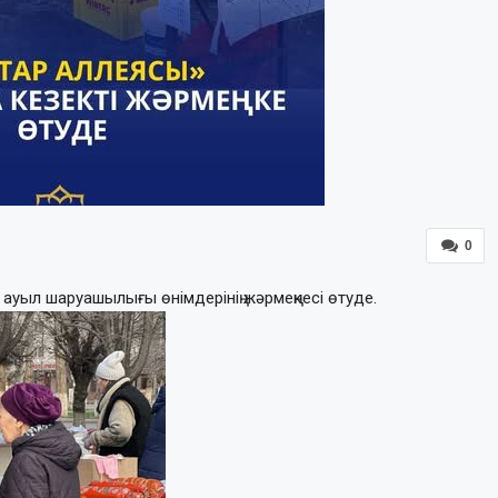
0
ауыл шаруашылығы өнімдерінің жәрмеңкесі өтуде.