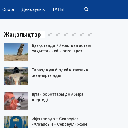
Спорт
Денсаулық
ТАҒЫ
Жаңалықтар
Қазақстанда 70 жылдан астам
уақыттан кейін алғаш рет…
Таразда үш бірдей кітапхана
жаңғыртылды
Қытай роботтары домбыра
шертеді
«Қызылорда – Сексеуіл»,
«Ұлғайсын – Сексеуіл» және