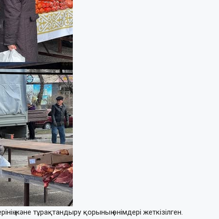
інің және тұрақтандыру қорының өнімдері жеткізілген.