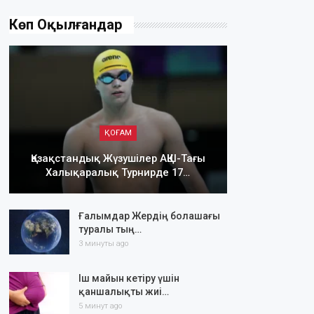
Көп Оқылғандар
ҚОҒАМ
Қазақстандық Жүзушілер АҚШ-Тағы
Халықаралық Турнирде 17…
Ғалымдар Жердің болашағы
туралы тың…
3 минуты ago
Іш майын кетіру үшін
қаншалықты жиі…
5 минут ago