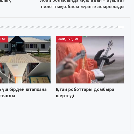
алық
Абай облысында «Қаладан – ауылға»
пилоттық жобасы жүзеге асырылады
ТАР
ЖАҢАЛЫҚТАР
 үш бірдей кітапхана
Қытай роботтары домбыра
ртылды
шертеді