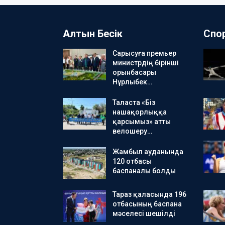
Алтын Бесік
Спо
Сарысуға премьер
министрдің бірінші
орынбасары
Нұрлыбек…
Таласта «Біз
нашақорлыққа
қарсымыз» атты
велошеру…
Жамбыл ауданында
120 отбасы
баспаналы болды
Тараз қаласында 196
отбасының баспана
мәселесі шешілді