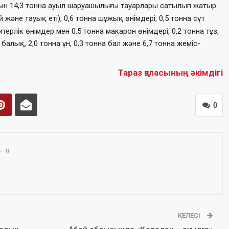
йтын 14,3 тонна ауыл шаруашылығы тауарлары сатылып жатыр.
й және тауық еті), 0,6 тонна шұжық өнімдері, 0,5 тонна сүт
терлік өнімдер мен 0,5 тонна макарон өнімдері, 0,2 тонна тұз,
 балық, 2,0 тонна ұн, 0,3 тонна бал және 6,7 тонна жеміс-
Тараз қаласының әкімдігі
0
0
КЕЛЕСІ