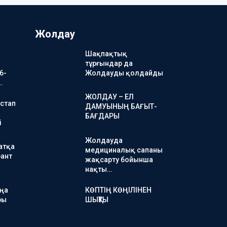
Жолдау
Шақпақтық
тұрғындар да
6-
Жолдауды қолдайды
…
ЖОЛДАУ – ЕЛ
стап
ДАМУЫНЫҢ БАҒЫТ-
БАҒДАРЫ
і
Жолдауда
атқа
медициналық сапаны
ант
жақсарту бойынша
нақты…
аңа
КӨПТІҢ КӨҢІЛІНЕН
ры
ШЫҚТЫ