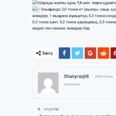
Шарада жалпы құны 9,8 млн. теңгені құра
Оның ішінде 2,0 тонна ет (жылқы, сиыр, қо
өнімдері, 1 мың дана жұмыртқа, 0,3 тонна конди
0,5 тонна қант, 0,2 тонна қарақұмық, 0,5 тонна
жидек пен көкөніс өнімдері бар.
Бөлісу
Shanyraq08
28387 Posts
Comments
АЛДЫҢҒЫ