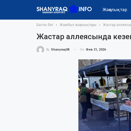
Жаңалықтар
Басты бет
Жамбыл жаңалықтары
Жастар аллеясын
Жастар аллеясында кезек
On
Фев 21, 2026
By
Shanyraq08