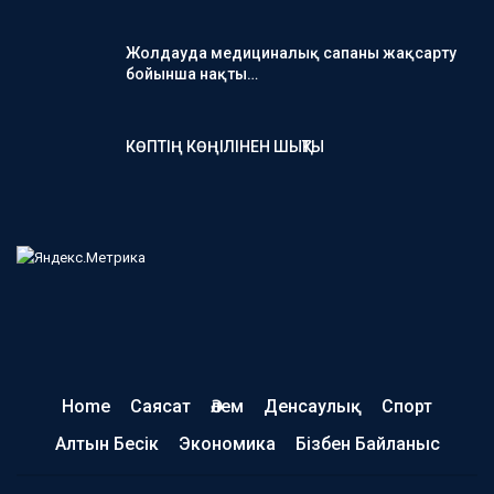
Жолдауда медициналық сапаны жақсарту
бойынша нақты…
КӨПТІҢ КӨҢІЛІНЕН ШЫҚТЫ
Home
Саясат
Әлем
Денсаулық
Спорт
Алтын Бесік
Экономика
Бізбен Байланыс