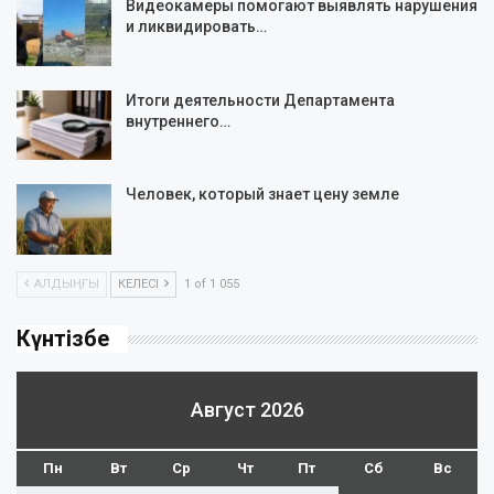
Видеокамеры помогают выявлять нарушения
и ликвидировать…
Итоги деятельности Департамента
внутреннего…
Человек, который знает цену земле
АЛДЫҢҒЫ
КЕЛЕСІ
1 of 1 055
Күнтізбе
Август 2026
Пн
Вт
Ср
Чт
Пт
Сб
Вс