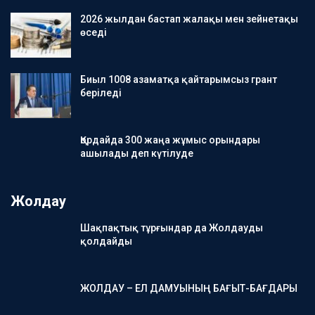
2026 жылдан бастап жалақы мен зейнетақы
өседі
Биыл 1008 азаматқа қайтарымсыз грант
беріледі
Қордайда 300 жаңа жұмыс орындары
ашылады деп күтілуде
Жолдау
Шақпақтық тұрғындар да Жолдауды
қолдайды
ЖОЛДАУ – ЕЛ ДАМУЫНЫҢ БАҒЫТ-БАҒДАРЫ