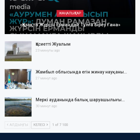
ЖАҢАЛЫҚТАР
«Қазақта Жүрсін Ермандай Тұлға Біреу Ғана»
Қасиетті Жуалым
23 минуты ago
Жамбыл облысында егін жинау науқаны…
27 минут ago
Меркі ауданында балық шаруашылығы…
30 минут ago
АЛДЫҢҒЫ
КЕЛЕСІ
1 of 7 100