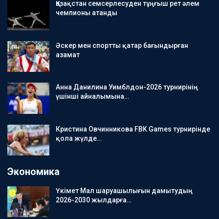
Қазақстан семсерлесуден тұңғыш рет әлем
чемпионы атанды
Әскер мен спортты қатар бағындырған
азамат
Анна Данилина Уимблдон-2026 турнирінің
үшінші айналымына…
Кристина Овчинникова FBK Games турнирінде
қола жүлде…
Экономика
Үкімет Мал шаруашылығын дамытудың
2026-2030 жылдарға…