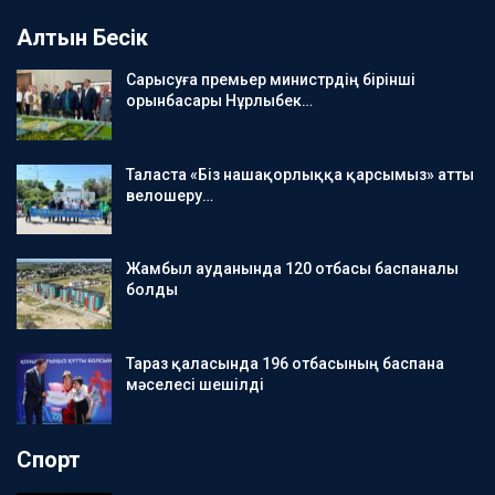
Алтын Бесік
Сарысуға премьер министрдің бірінші
орынбасары Нұрлыбек…
Таласта «Біз нашақорлыққа қарсымыз» атты
велошеру…
Жамбыл ауданында 120 отбасы баспаналы
болды
Тараз қаласында 196 отбасының баспана
мәселесі шешілді
Спорт