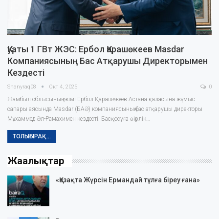
Қуаты 1 ГВт ЖЭС: Ербол Қарашөкеев Masdar
Компаниясының Бас Атқарушы Директорымен
Кездесті
Shanyraq08
Окт 4, 2025
0
Жамбыл облысының әкімі Ербол Қарашөкеев Астана қаласына жұмыс
сапары аясында Masdar (БАӘ) компаниясының бас атқарушы директоры
Мұхаммед Әл-Рамахимен кездесті. Басқосуға өңірлік…
ТОЛЫҒЫРАҚ...
Жаңалықтар
«Қазақта Жүрсін Ермандай тұлға біреу ғана»