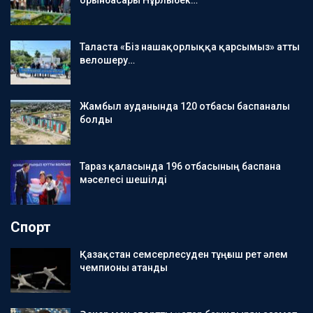
орынбасары Нұрлыбек…
Таласта «Біз нашақорлыққа қарсымыз» атты
велошеру…
Жамбыл ауданында 120 отбасы баспаналы
болды
Тараз қаласында 196 отбасының баспана
мәселесі шешілді
Спорт
Қазақстан семсерлесуден тұңғыш рет әлем
чемпионы атанды