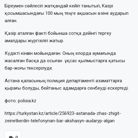
Біреумен сөйлесіп жатқандай кейіп танытып, Kaspi
қосымшасындағы 100 мың теңге ақшасын өзіне аударып
алған.
Қазір аталған факті бойынша сотқа дейінгі тергеу
амалдары жүргізіліп жатыр.
Күдікті кінәсін мойындаған. Оның елорда аумағында
жасалған басқа да осыған ұқсас қылмыстарға қатысы
бар-жоғы тексерілуде.
Астана қаласының полиция департаменті азаматтарға
қырағы болуды, бейтаныс адамдарға сенбеуді ескертеді.
фото: polisia.kz
https://turkystan.kz/article/256923-astanada-zhas-zhigit-
zeinetkerdin-telefonynan-bar-akshasyn-audaryp-algan
0