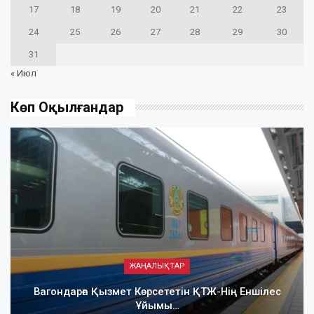
17
18
19
20
21
22
23
24
25
26
27
28
29
30
31
« Июл
Көп Оқылғандар
ЖАҢАЛЫҚТАР
Вагондарға Қызмет Көрсететін ҚТЖ-Нің Еншілес
Ұйымы…