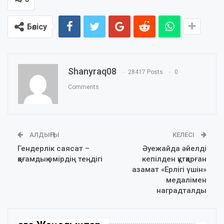
Бөлісу
Shanyraq08
28417 Posts
0
Comments
АЛДЫҢҒЫ
КЕЛЕСІ
Гендерлік саясат –
Әуежайда әйелді
қоғамдық өмірдің теңдігі
кепілден құтқарған
азамат «Ерлігі үшін»
медалімен
наградталды