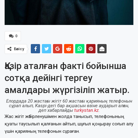
0
Бөлісу
Қазір аталған факті бойынша
сотқа дейінгі тергеу
амалдары жүргізіліп жатыр.
Елордада 20 жастағы жігіт 60 жастағы қарияның телефонын
сұрап алып, Kaspi-дегі бар ақшасын өзіне аударып алған,
деп хабарлайды
turkystan.kz
.
Жас жігіт жәбірленушімен жолда танысып, телефонының
қуаты таусылып қалғанын айтып, шұғыл қоңырау соғып алу
үшін қарияның телефонын сұраған.