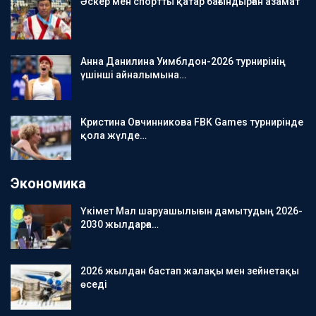
Әскер мен спортты қатар бағындырған азамат
Анна Данилина Уимблдон-2026 турнирінің
үшінші айналымына…
Кристина Овчинникова FBK Games турнирінде
қола жүлде…
Экономика
Үкімет Мал шаруашылығын дамытудың 2026-
2030 жылдарға…
2026 жылдан бастап жалақы мен зейнетақы
өседі