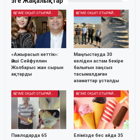
Өзге Жаңалықтар
ӘҢГІМЕ ОҚЫП ОТЫРАЙЫҚ
ӘҢГІМЕ ОҚЫП ОТЫРАЙЫҚ
«Ажырасып кеттік»:
Маңғыстауда 30
Әнші Сейфуллин
келіден астам бекіре
Жолбарыс жан сырын
балығын заңсыз
ақтарды
тасымалдаған
азаматтар ұсталды
ӘҢГІМЕ ОҚЫП ОТЫРАЙЫҚ
ӘҢГІМЕ ОҚЫП ОТЫРАЙЫҚ
Павлодарда 65
Елімізде бес айда 35