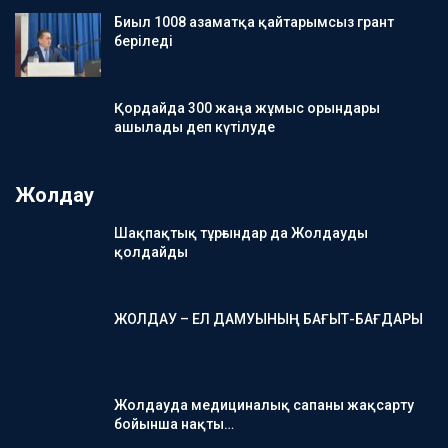
Биыл 1008 азаматқа қайтарымсыз грант
беріледі
Қордайда 300 жаңа жұмыс орындары
ашылады деп күтілуде
Жолдау
Шақпақтық тұрғындар да Жолдауды
қолдайды
ЖОЛДАУ – ЕЛ ДАМУЫНЫҢ БАҒЫТ-БАҒДАРЫ
Жолдауда медициналық сапаны жақсарту
бойынша нақты…