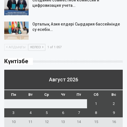
цифровизация учета…
Орталық Азия елдері Сырдария бассейнінде
су есебін…
АЛДЫҢҒЫ
КЕЛЕСІ
1 of 1 057
Күнтізбе
Август 2026
Пн
Вт
Ср
Чт
Пт
Сб
Вс
1
2
3
4
5
6
7
8
9
10
11
12
13
14
15
16