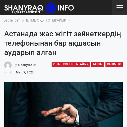
Басты бет
ӘҢГІМЕ ОҚЫП ОТЫРАЙЫҚ
Астанада жас жігіт зейнеткердің
телефонынан бар ақшасын
аударып алған
ӘҢГІМЕ ОҚЫП ОТЫРАЙЫҚ
БАСТЫ
ҚЫЛМЫС
By
Shanyraq08
On
Мар 7, 2025