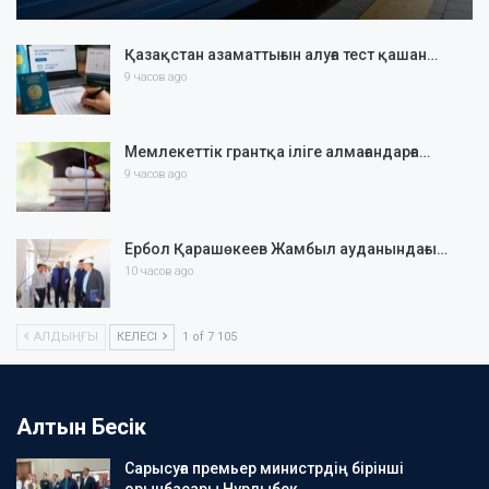
Қазақстан азаматтығын алуға тест қашан…
9 часов ago
Мемлекеттік грантқа іліге алмағандарға…
9 часов ago
Ербол Қарашөкеев Жамбыл ауданындағы…
10 часов ago
АЛДЫҢҒЫ
КЕЛЕСІ
1 of 7 105
Алтын Бесік
Сарысуға премьер министрдің бірінші