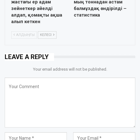
жастағы ер адам
мың тоннадан астам
зейнеткер әйелді
балмұздақ өндірілді –
алдап, қомақты ақша
статистика
алып кеткен
АЛДЫҢҒЫ
КЕЛЕСІ
LEAVE A REPLY
Your email address will not be published.