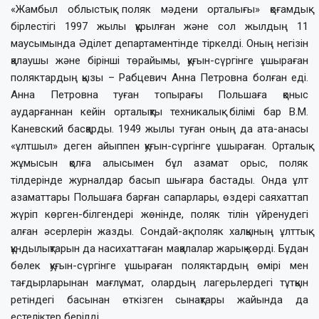
«Жамбыл облыстық поляк мәдени орталығы» қоғамдық
бірлестігі 1997 жылы құрылған және сол жылдың 11
маусымында Әділет департаментінде тіркелді. Оның негізін
қалаушы және бірінші төрайымы, қуғын-сүргінге ұшыраған
поляктардың қызы – Рабцевич Анна Петровна болған еді.
Анна Петровна туған топырағы Польшаға қоныс
аударғаннан кейін орталықты техникалық білімі бар В.М.
Каневский басқарды. 1949 жылы туған оның да ата-анасы
«ұлтшыл» деген айыппен қуғын-сүргінге ұшыраған. Орталық
жұмысын қолға алысымен бұл азамат орыс, поляк
тілдерінде журналдар басып шығара бастады. Онда ұлт
азаматтары Польшаға барған сапарлары, өздері саяхаттап
жүріп көрген-білгендері жөнінде, поляк тілін үйренудегі
алған әсерлерін жазды. Сондай-ақ поляк халқының ұлттық
құндылықтарын да насихаттаған мақалалар жарық көрді. Бұдан
бөлек қуғын-сүргінге ұшыраған поляктардың өмірі мен
тағдырларынан мағлұмат, олардың лагерьлердегі тұтқын
ретіндегі басынан өткізген сынақтары жайында да
естеліктер берілді.