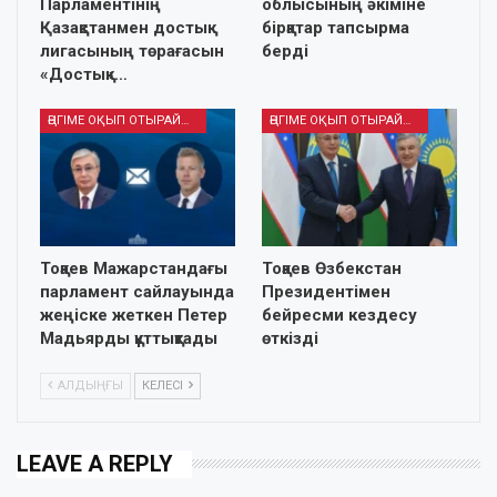
Парламентінің
облысының әкіміне
Қазақстанмен достық
бірқатар тапсырма
лигасының төрағасын
берді
«Достық»…
ӘҢГІМЕ ОҚЫП ОТЫРАЙЫҚ
ӘҢГІМЕ ОҚЫП ОТЫРАЙЫҚ
Тоқаев Мажарстандағы
Тоқаев Өзбекстан
парламент сайлауында
Президентімен
жеңіске жеткен Петер
бейресми кездесу
Мадьярды құттықтады
өткізді
АЛДЫҢҒЫ
КЕЛЕСІ
LEAVE A REPLY