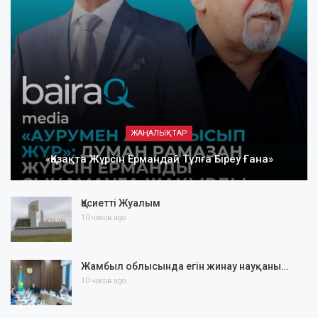
ЖАҢАЛЫҚТАР
«Қазақта Жүрсін Ермандай Тұлға Біреу Ғана»
Қасиетті Жуалым
10 часов ago
Жамбыл облысында егін жинау науқаны…
10 часов ago