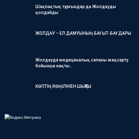
Шақпақтық тұрғындар да Жолдауды
қолдайды
ЖОЛДАУ – ЕЛ ДАМУЫНЫҢ БАҒЫТ-БАҒДАРЫ
Жолдауда медициналық сапаны жақсарту
бойынша нақты…
КӨПТІҢ КӨҢІЛІНЕН ШЫҚТЫ