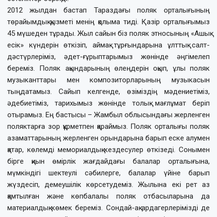
2012 жылдан бастап Тараздағы поляк орталығының
төрайымдық қызметі менің қолыма тиді. Қазір орталығымыз
45 мүшеден тұрады. Жыл сайын біз поляк этносының «Ашық
есік» күндерін өткізіп, аймақ тұрғындарына ұлттық салт-
дәстүрлеріміз, әдет-ғұрыптарымыз жөнінде әңгімелеп
береміз. Поляк ақындарының өлеңдерін оқып, ұлы поляк
музыканттары мен композиторларының музыкасын
тыңдатамыз. Сайып келгенде, өзіміздің мәдениетіміз,
әдебиетіміз, тарихымыз жөнінде толық мағлұмат беріп
отырамыз. Ең бастысы – Жамбыл облысындағы жерленген
поляктарға зор құрметпен қараймыз. Поляк орталығы поляк
азаматтарының жерленген орындарына барып еске алумен
қатар, көлемді мемориалдық кездесулер өткізеді. Сонымен
бірге қиын өмірлік жағдайдағы балалар орталығына,
мүмкіндігі шектеулі сәбилерге, балалар үйіне барып
жүздесіп, демеушілік көрсетудеміз. Жылына екі рет аз
қамтылған және көпбалалы поляк отбасыларына да
материалдық көмек береміз. Сондай-ақ ардагерлерімізді де