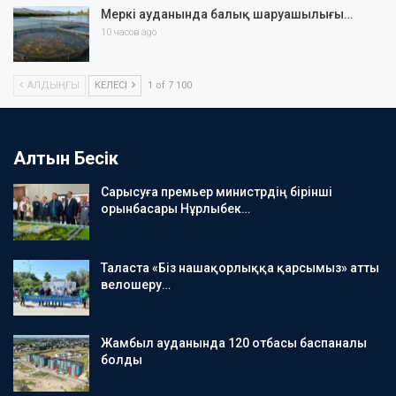
Меркі ауданында балық шаруашылығы…
10 часов ago
АЛДЫҢҒЫ
КЕЛЕСІ
1 of 7 100
Алтын Бесік
Сарысуға премьер министрдің бірінші
орынбасары Нұрлыбек…
Таласта «Біз нашақорлыққа қарсымыз» атты
велошеру…
Жамбыл ауданында 120 отбасы баспаналы
болды