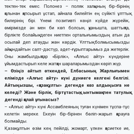
тектен-тек емес. Полонез – поляк халқының бір-бірінің
қолынан қапсырып ұстап, айнала билейтін ең сүйікті ұлттық
билерінің бірі. Үнемі позитивті көңіл күйде жүрейік,
өмірімізде ән мен би көп болсын, қуанышта, шаттықта,
бірлікте болайық деген ниетпен орталығымыздың атын да
осылай деп атауды жөн көрдік. Ұлттық болмысымызды
айқындайтын салт-дәстүр, әдет-ғұрыптарымыз да жетерлік.
Оны жамбылдықтар «Бірлік», «Алғыс айту» күндеріне
ұйымдастырып келе жатқан шараларымыздан көріп жүр.
– Өзіңіз айтып өткендей, Елбасының Жарлығымен
елімізде «Алғыс айту» күні дүниеге келгені белгілі.
Айтыңызшы, «қазақ ұлты» дегенде көз алдыңызға не
келеді? Және бірлік, біртұтастық, ынтымақ пен татулық
дегенді қалай ұғынасыз?
– «Алғыс айту» күні Ассамблеяның туған күнімен тұспа-тұс
келетін мереке. Екеуін бір-бірінен бөліп-жарып қарауға
болмайды.
Қазақ ұлтын өзім кең пейілді, жомарт, үлкен қасиетке ие,