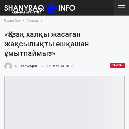
Басты бет
Саясат
«Қазақ халқы жасаған
жақсылықты ешқашан
ұмытпаймыз»
САЯСАТ
On
Май 14, 2019
By
Shanyraq08