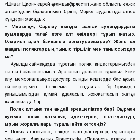
«Шиват Цион» еврей қоғамдық бірлестігі және облыстық тәжік
этномәдени бірлестігімен бірігіп, Мерке ауданында этнос
күндерін жасадық.
– Мойынқұм, Сарысу сынды шалғай аудандар­дағы
ауылдарда талай өзге ұлт өкілдері тұрып жатыр.
Олармен қалай байланыс орнатудасыздар? Және ол
жақтағы поляктардың тыныс-тіршілігімен таныссыздар
ма?
– Ауылдық аймақтарда тұратын поляк қандастарымызбен
тығыз байланыстамыз. Араласып-құраласып тұрамыз. Еске
алу, мемориалдық кездесулер сынды кештерде бас қосып,
ой-пікірлермен бөлісеміз. Сондай-ақ бір-біріміздің
қуанышымыздан қалмай, құдаласып, жекжаттасып жатқан
жайымыз да бар.
– Поляк ұлтына тән қандай ерекшеліктер бар? Оқырман
қауымға поляк ұлтының әдет-ғұрпы, салт-дәстүрі,
ырым-жоралғылары туралы айта кетсеңіз?
– Поляк этносының өзіндік салт-дәстүрлері, ғұрыптары
мен өнері баршылық. Бірлестіктің «Полонез» аталуы да