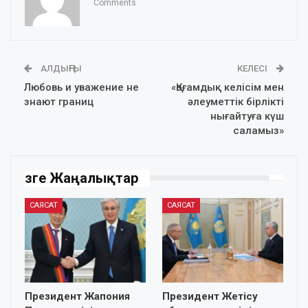
Comments
АЛДЫҢҒЫ
КЕЛЕСІ
Любовь и уважение не
«Қоғамдық келісім мен
знают границ
әлеуметтік бірлікті
нығайтуға күш
саламыз»
Өзге Жаңалықтар
САЯСАТ
САЯСАТ
Президент Жапония
Президент Жетісу