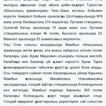
жылдың ақпанынан сәуір айына дейін-ақ қазіргі Түркістан
облысының аумағындағы Тянь-Шань жотасы бойымен
жүретін теміржол бойына орналасқан Шотпақ ауылында №8
жаяу әскер бөлімшесінің 216 жауынгері, Луговая станциясы,
Сыпатай батыр ауылында 19 адам және осы Луговая
станциясының өзінде 46 поляк, Высокое ауылында 23,
Манкент ауылында 33 азаматымыз жерленген.
Ұлы Отан соғысы жылдарында Жамбыл облысының
аумағында жетім қалған, ата-анасы хабарсыз кеткен поляк
балалары үшін Адам Мицкевич атындағы польша мектебі,
балабақша мен балалар үйі қызмет көрсетті. Бұған Тараз
қалалық мұрағатынан табылған құжаттар дәлел бола алады.
Осы тізімдерге сүйеніп поляк балаларының үйлері бұрынғы
Жамбыл қаласында, Михайловка, Новоивановка
ауылдарында, сондай-ақ Отар станциясында болғандығына
көз жеткіздік. Жамбыл өңірінде барлығы 360 поляк
балалары болғандығы қазіргі таңда анықталып отыр.
Сондай-ақ мұрағат құжаттарының деректеріне сай соғыстан