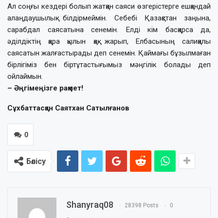
Ал соңғы кездері болып жатқан саяси өзгерістерге ешқандай
алаңдаушылық білдірмеймін. Себебі Қазақстан заңына,
сарабдал саясатына сенемін. Елді кім басқарса да,
әділдіктің қара қылын қақ жарып, Елбасының салиқалы
саясатын жалғастырады деп сенемін. Қаймағы бұзылмаған
бірлігіміз бен біртұтастығымыз мәңгілік болады деп
ойлаймын.
– Әңгімеңізге рақмет!
Сұхбаттасқан
Саятхан Сатылғанов
0
Бөлісу
Shanyraq08
28398 Posts
0