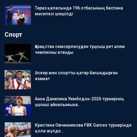
Тараз қаласында 196 отбасының баспана
мәселесі шешілді
Спорт
Қазақстан семсерлесуден тұңғыш рет әлем
чемпионы атанды
Әскер мен спортты қатар бағындырған
азамат
Анна Данилина Уимблдон-2026 турнирінің
үшінші айналымына…
Кристина Овчинникова FBK Games турнирінде
қола жүлде…