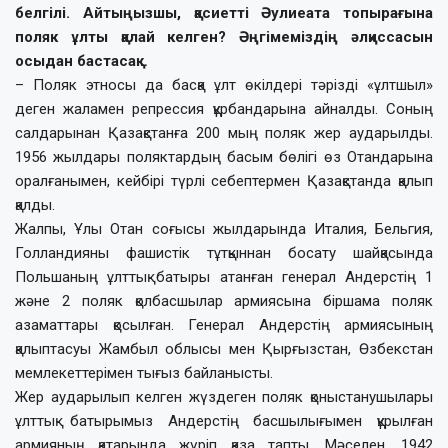
белгілі. Айтыңызшы, қасиетті Әулиеата топырағына
поляк ұлты қалай келген? Әңгімеміздің әлқиссасын
осыдан бастасақ…
– Поляк этносы да басқа ұлт өкілдері тәрізді «ұлтшыл»
деген жаламен репрессия құрбандарына айналды. Соның
салдарынан Қазақстанға 200 мың поляк жер аударылды.
1956 жылдары поляктардың басым бөлігі өз Отандарына
оралғанымен, кейбірі түрлі себептермен Қазақстанда қалып
қалды.
Жалпы, Ұлы Отан соғысы жылдарында Италия, Бельгия,
Голландияны фашистік тұтқыннан босату шайқасында
Польшаның ұлттық батыры атанған генерал Андерстің 1
және 2 поляк қолбасшылар армиясына біршама поляк
азаматтары қосылған. Генерал Андерстің армиясының
қалыптасуы Жамбыл облысы мен Қырғызстан, Өзбекстан
мемлекеттерімен тығыз байланысты.
Жер аударылып келген жүздеген поляк қоныстанушылары
ұлттық батырымыз Андерстің басшылығымен құрылған
армияның қатарында жүріп қаза тапты. Мәселен, 1942