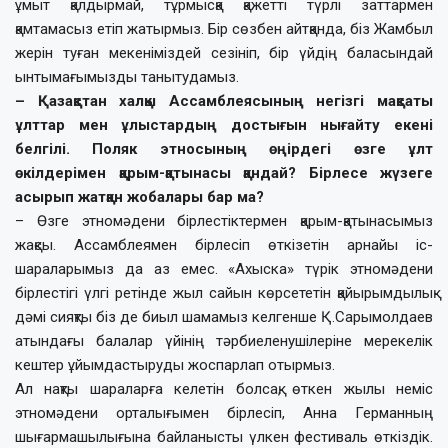
ұмыт қалдырмай, тұрмысқа қажетті түрлі заттармен
қамтамасыз етіп жатырмыз. Бір сөзбен айтқанда, біз Жамбыл
жерін туған мекеніміздей сезініп, бір үйдің баласындай
ынтымағымызды танытудамыз.
– Қазақстан халқы Ассамблеясының негізгі мақсаты
ұлттар мен ұлыстардың достығын нығайту екені
белгілі. Поляк этносының өңірдегі өзге ұлт
өкілдерімен қарым-қатынасы қандай? Бірлесе жүзеге
асырып жатқан жобалары бар ма?
– Өзге этномәдени бірлестіктермен қарым-қатынасымыз
жақсы. Ассамблеямен бірлесіп өткізетін арнайы іс-
шараларымыз да аз емес. «Ахыска» түрік этномәдени
бірлестігі үлгі ретінде жыл сайын көрсететін қайырымдылық
дәмі сияқты біз де биыл шамамыз келгенше Қ.Сарымолдаев
атындағы балалар үйінің тәрбиеленушілеріне мерекелік
кештер ұйымдастыруды жоспарлап отырмыз.
Ал нақты шараларға келетін болсақ, өткен жылы неміс
этномәдени орталығымен бірлесіп, Анна Германның
шығармашылығына байланысты үлкен фестиваль өткіздік.