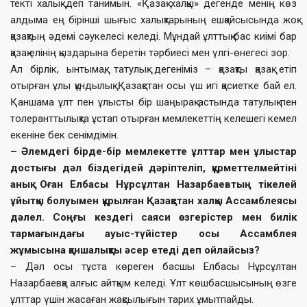
текті халық деп танимын. «Қазақ халқы» дегенде менің көз
алдыма ең бірінші шығыс халықтарының ешқайсысында жоқ
қазақтың әдемі сәукелесі келеді. Мұндай ұлттық бас киімі бар
қазақ елінің қыздарына беретін тәрбиесі мен үлгі-өнегесі зор.
Ал бірлік, ынтымақ, татулық дегеніміз – қазақты қазақ етіп
отырған ұлы құндылық. Қазақстан осы үш игі қасиетке бай ел.
Қаншама ұлт пен ұлысты бір шаңырақ астында татулық пен
толеранттылықта ұстап отырған мемлекеттің келешегі кемел
екеніне бек сенімдімін.
– Әлемдегі бірде-бір мемлекетте ұлттар мен ұлыстар
достығы дәл біздегідей дәріптеліп, құрметтелмейтіні
анық. Оған Елбасы Нұрсұлтан Назарбаевтың тікелей
ұйытқы болуымен құрылған Қазақстан халқы Ассамблеясы
дәлел. Соңғы кездегі саяси өзгерістер мен билік
тармағындағы ауыс-түйістер осы Ассамблея
жұмысына қаншалықты әсер етеді деп ойлайсыз?
– Дәл осы тұста көреген басшы Елбасы Нұрсұлтан
Назарбаевқа алғыс айтқым келеді. Ұлт көшбасшысының өзге
ұлттар үшін жасаған жақсылығын тарих ұмытпайды.