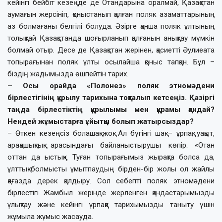
кейінгі бейбіт кезеңде де Отандарына оралмай, Қазақстан
аумағын жерсініп, қоныстанып қалған поляк азаматтарының
аз болмағаны белгілі болуда. Әзірге қанша поляк ұлтының
толықтай Қазақстанда шоғырланып қалғанын анықтау мүмкін
болмай отыр. Десе де Қазақстан жерінен, қасиетті Әулиеата
топырағынан поляк ұлты осылайша қоныс тапқан. Бұл –
біздің жадымызда өшпейтін тарих.
– Осы орайда «Полонез» поляк этномәдени
бірлестігінің құрылу тарихына тоқталып кетсеңіз. Қазіргі
таңда бірлестіктің құрылымы мен құрамы қандай?
Нендей жұмыстарға ұйытқы болып жатырсыздар?
– Өткен кезеңсіз болашақ жоқ. Ал бүгінгі шақ – ұрпақ, уақыт,
арақашықтық арасындағы байланыстырушы көпір. «Отан
оттан да ыстық». Туған топырағымыз жырақта болса да,
ұлттық болмысты ұмытпаудың бірден-бір жолы ол жайлы
қағазда дерек қалдыру. Сол себепті поляк этномәдени
бірлестігі Жамбыл жерінде жерленген қандастарымызды
ұлықтау және кейінгі ұрпаққа тарихымызды таныту үшін
жұмыла жұмыс жасауда.