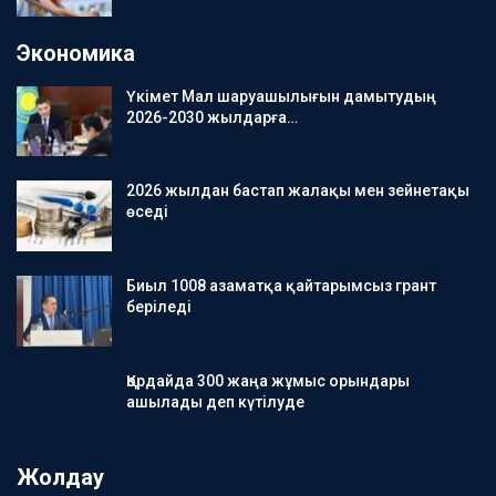
Экономика
Үкімет Мал шаруашылығын дамытудың
2026-2030 жылдарға…
2026 жылдан бастап жалақы мен зейнетақы
өседі
Биыл 1008 азаматқа қайтарымсыз грант
беріледі
Қордайда 300 жаңа жұмыс орындары
ашылады деп күтілуде
Жолдау