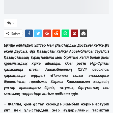
0
Бөлісу
Бүгінде еліміздегі ұлттар мен ұлыстардың достығы көпке үлгі
екені даусыз. Әрі Қазақстан халқы Ассамблеясы тәуелсіз
Қазақстанның тұрақтылығы мен бірлігіне кепіл болар үлкен
құрылымдық күшке айналды. Осы ретте Нұр-Сұлтан
қаласында өтетін Ассамблеяның ХХVII cессиясы
қарсаңында өңірдегі «Полонез» поляк этномәдени
бірлестігінің төрайымы Лариса Кальковамен кездесіп,
ұлттар арасындағы бірлік, татулық, біртұтастық пен
ынтымақ төңірегінде әңгіме өрбіткен едік.
– Жалпы, қиын-қыстау кезеңде Жамбыл жеріне әртүрлі
ұлт пен ұлыстардың жер аударылғаны тарихтан