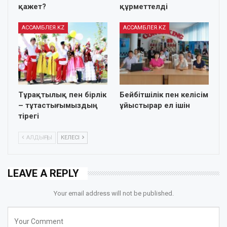
қажет?
құрметтелді
АССАМБЛЕЯ.KZ
АССАМБЛЕЯ.KZ
Тұрақтылық пен бірлік
Бейбітшілік пен келісім
– тұтастығымыздың
ұйыстырар ел ішін
тірегі
АЛДЫҢҒЫ
КЕЛЕСІ
LEAVE A REPLY
Your email address will not be published.