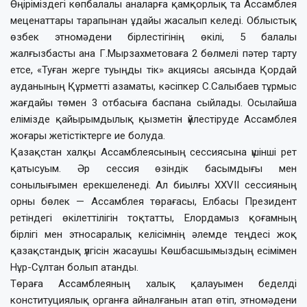
Өңіріміздегі көпбалалы аналарға қамқорлық та Ассамблея
меценаттары тарапынан ұдайы жасалып келеді. Облыстық
өзбек этномәдени бірлестігінің өкілі, 5 балалы
жалғызбасты ана Г.Мырзахметоваға 2 бөлмелі пәтер тарту
етсе, «Туған жерге туыңды тік» акциясы аясында Қордай
ауданының Құрметті азаматы, кәсіпкер С.Салыбаев тұрмыс
жағдайы төмен 3 отбасыға баспана сыйлады. Осылайша
елімізде қайырымдылық қызметін үйлестіруде Ассамблея
жоғары жетістіктерге ие болуда.
Қазақстан халқы Ассамблеясының сессиясына үшінші рет
қатысуым. Әр сессия өзіндік басымдығы мен
сонылығымен ерекшеленеді. Ал биылғы ХХVII сессияның
орны бөлек — Ассамблея төрағасы, Елбасы Президент
ретіндегі өкілеттілігін тоқтатты, Елордамыз қоғамның
бірлігі мен этносаралық келісімнің әлемде теңдесі жоқ
қазақстандық үлгісін жасаушы Көшбасшымыздың есімімен
Нұр-Сұлтан болып атанды.
Төраға Ассамблеяның халық қалауымен беделді
конституциялық органға айналғанын атап өтіп, этномәдени