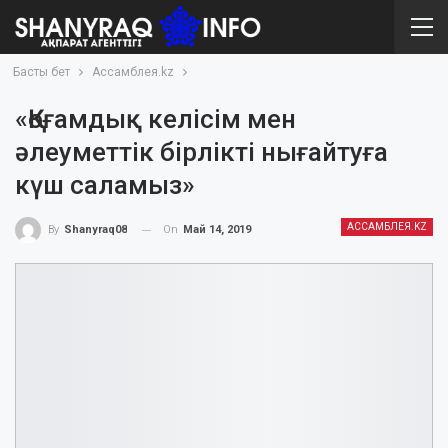
Басты бет
Ассамблея.kz
«Қоғамдық келісім мен
әлеуметтік бірлікті нығайтуға
күш саламыз»
АССАМБЛЕЯ.KZ
On
Май 14, 2019
By
Shanyraq08