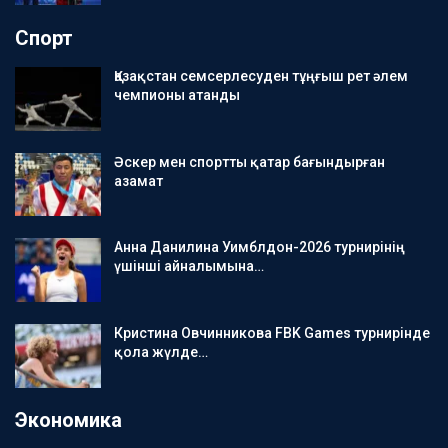
Спорт
Қазақстан семсерлесуден тұңғыш рет әлем
чемпионы атанды
Әскер мен спортты қатар бағындырған
азамат
Анна Данилина Уимблдон-2026 турнирінің
үшінші айналымына…
Кристина Овчинникова FBK Games турнирінде
қола жүлде…
Экономика