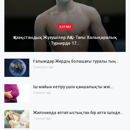
ҚОҒАМ
Қазақстандық Жүзушілер АҚШ-Тағы Халықаралық
Турнирде 17…
Ғалымдар Жердің болашағы туралы тың…
3 минуты ago
Іш майын кетіру үшін қаншалықты жиі…
5 минут ago
Жапонияда аптап ыстықтан бір апта ішінде…
7 минут ago