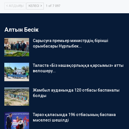
АЛДЫҢҒЫ
КЕЛЕСІ
1 of 7 097
Алтын Бесік
Сарысуға премьер министрдің бірінші
орынбасары Нұрлыбек…
Таласта «Біз нашақорлыққа қарсымыз» атты
велошеру…
Жамбыл ауданында 120 отбасы баспаналы
болды
Тараз қаласында 196 отбасының баспана
мәселесі шешілді