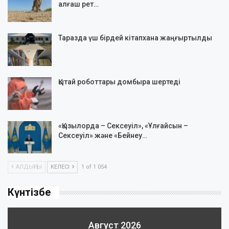
алғаш рет…
Таразда үш бірдей кітапхана жаңғыртылды
Қытай роботтары домбыра шертеді
«Қызылорда – Сексеуіл», «Ұлғайсын –
Сексеуіл» және «Бейнеу…
АЛДЫҢҒЫ
КЕЛЕСІ
1 of 1 054
Күнтізбе
Август 2026