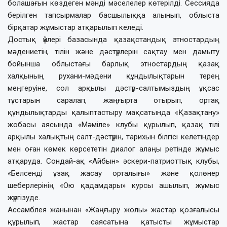
болашағын көздеген мәнді мәселелер көтерілді. Сессияда
берілген тапсырмалар басшылыққа алынып, облыста
бірқатар жұмыстар атқарылып келеді.
Достық үйлері базасында қазақстандық этностардың
мәдениетін, тілін және дәстүрлерін сақтау мен дамыту
бойынша облыстағы барлық этностардың қазақ
халқының рухани-мәдени құндылықтарын терең
меңгеруіне, сол арқылы дәстүр-салтымыздың ұқсас
тұстарын саралап, жаңғырта отырып, ортақ
құндылықтарды қалыптастыру мақсатында «Қазақтану»
жобасы аясында «Мәміле» клубы құрылып, қазақ тілі
арқылы халықтың салт-дәстүрін, тарихын білгісі келетіндер
мен оған көмек көрсететін диалог алаңы ретінде жұмыс
атқаруда. Сондай-ақ «Айбын» әскери-патриоттық клубы,
«Белсенді ұзақ жасау орталығы» және қолөнер
шеберлерінің «Ою қадамдары» курсы ашылып, жұмыс
жүргізуде.
Ассамблея жанынан «Жаңғыру жолы» жастар қозғалысы
құрылып, жастар саясатына қатысты жұмыстар