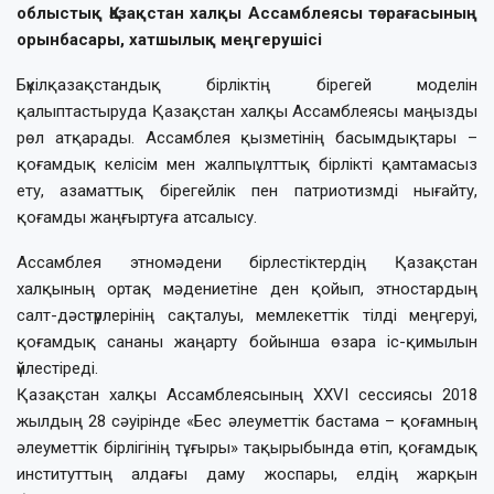
облыстық Қазақстан халқы Ассамблеясы төрағасының
орынбасары, хатшылық меңгерушісі
Бүкілқазақстандық бірліктің бірегей моделін
қалыптастыруда Қазақстан халқы Ассамблеясы маңызды
рөл атқарады. Ассамблея қызметінің басымдықтары –
қоғамдық келісім мен жалпыұлттық бірлікті қамтамасыз
ету, азаматтық бірегейлік пен патриотизмді нығайту,
қоғамды жаңғыртуға атсалысу.
Ассамблея этномәдени бірлестіктердің Қазақстан
халқының ортақ мәдениетіне ден қойып, этностардың
салт-дәстүрлерінің сақталуы, мемлекеттік тілді меңгеруі,
қоғамдық сананы жаңарту бойынша өзара іс-қимылын
үйлестіреді.
Қазақстан халқы Ассамблеясының ХХVI cессиясы 2018
жылдың 28 сәуірінде «Бес әлеуметтік бастама – қоғамның
әлеуметтік бірлігінің тұғыры» тақырыбында өтіп, қоғамдық
институттың алдағы даму жоспары, елдің жарқын