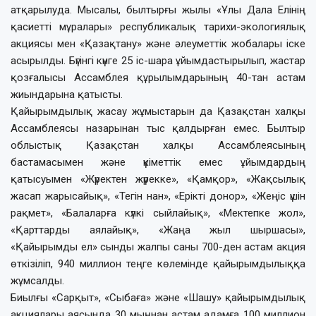
атқарылуда. Мысалы, былтырғы жылы «Ұлы Дала Елінің
қасиетті мұралары» республикалық тарихи-экологиялық
акциясы мен «Қазақтану» және әлеуметтік жобалары іске
асырылды. Бүгінгі күнге 25 іс-шара ұйымдастырылып, жастар
қозғалысы Ассамблея құрылымдарының 40-тан астам
жиындарына қатысты.
Қайырымдылық жасау жұмыстарын да Қазақстан халқы
Ассамблеясы назарынан тыс қалдырған емес. Былтыр
облыстық Қазақстан халқы Ассамблеясының
бастамасымен және үкіметтік емес ұйымдардың
қатысуымен «Жүректен жүрекке», «Қамқор», «Жақсылық
жасап жарысайық», «Тегін нан», «Ерікті донор», «Жеңіс үшін
рақмет», «Балаларға күлкі сыйлайық», «Мектепке жол»,
«Қарттарды аялайық», «Жаңа жыл шыршасы»,
«Қайырымды ел» сынды жалпы саны 700-ден астам акция
өткізіліп, 940 миллион теңге көлемінде қайырымдылыққа
жұмсалды.
Биылғы «Сарқыт», «Сыбаға» және «Шашу» қайырымдылық
акциялары аясында 30 мыңнан астам адамға 100 миллион