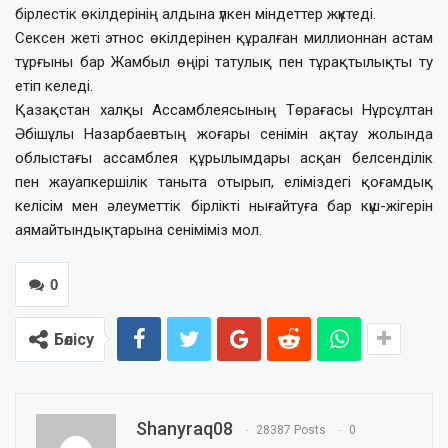
бірлестік өкілдерінің алдына үлкен міндеттер жүктеді.
Сексен жеті этнос өкілдерінен құралған миллионнан астам
тұрғыны бар Жамбыл өңірі татулық пен тұрақтылықты ту
етіп келеді.
Қазақстан халқы Ассамблеясының Төрағасы Нұрсұлтан
Әбішұлы Назарбаевтың жоғары сенімін ақтау жолында
облыстағы ассамблея құрылымдары асқан белсенділік
пен жауапкершілік таныта отырып, еліміздегі қоғамдық
келісім мен әлеуметтік бірлікті нығайтуға бар күш-жігерін
аямайтындықтарына сеніміміз мол.
0
Бөлісу
Shanyraq08
28387 Posts
0