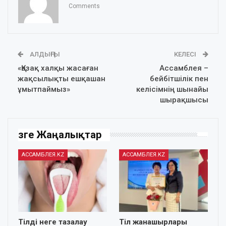
Comments
АЛДЫҢҒЫ
КЕЛЕСІ
«Қазақ халқы жасаған
Ассамблея –
жақсылықты ешқашан
бейбітшілік пен
ұмытпаймыз»
келісімнің шынайы
шырақшысы
Өзге Жаңалықтар
АССАМБЛЕЯ.KZ
АССАМБЛЕЯ.KZ
Тілді неге тазалау
Тіл жанашырлары