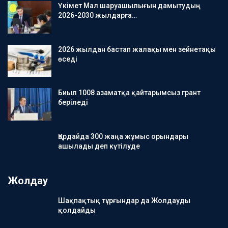
Үкімет Мал шаруашылығын дамытудың
2026-2030 жылдарға…
2026 жылдан бастап жалақы мен зейнетақы
өседі
Биыл 1008 азаматқа қайтарымсыз грант
беріледі
Қордайда 300 жаңа жұмыс орындары
ашылады деп күтілуде
Жолдау
Шақпақтық тұрғындар да Жолдауды
қолдайды