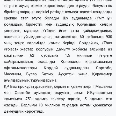
теңгеге жуық көмек көрсетіледі деп күтілуде. Әлеуметтік
бірліктің жарқын көрінісі ретінде жомарт жүректі жандарды
ерекше атап өтуге болады. Шу ауданында «Үміт үйі»
қоғамдық бірлестігі мен аудандық Қоғамдық келісім
кеңесінің мүшелері «Үйден үйге» атты қайырымдылық
акциясын ұйымдастырып, нәтижесінде 60 отбасыға 930
мың теңге көлемінде көмек берілді. Сондай-ақ «Zhas
Projeсt» жастар корпусын дамыту жобасы аясында аз
қамтылған 62 отбасыға 1,5 миллион теңгеге
қайырымдылық жасалды. Коновалов клиникасының
офтольмологтары Қордай ауданындағы Сортөбе,
Масаншы, Бұлар Батыр, Ауқатты және Қаракемер
ауылдарының тұрғындарына
ҚР Бас прокуратурасының құрметті қызметкері Г.Машанло
мен Сортөбе ауылдық округінің әкімі И.Буларовтың
көмегімен 750 адамға тексеру жүргізіп, 5 адамға ота
жасады. Барлығы 10 миллион теңгеден астам қаражатқа
демеушілік көрсетілді.