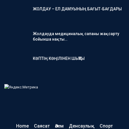
ЖОЛДАУ – ЕЛ ДАМУЫНЫҢ БАҒЫТ-БАҒДАРЫ
Жолдауда медициналық сапаны жақсарту
бойынша нақты…
КӨПТІҢ КӨҢІЛІНЕН ШЫҚТЫ
Home
Саясат
Әлем
Денсаулық
Спорт