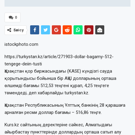
0
Бөлісу
istockphoto.com
https://turkystan.kz/article/271903-dollar-bagamy-512-
tengege-deiin-tusti
Қазақстан қор биржасындағы (KASE) күндізгі сауда
қорытындысы бойынша бір АҚШ долларының орташа
өлшемді бағамы 512,53 теңгені құрап, 4,25 теңгеге
төмендеді, деп хабарлайды turkystan.kz.
Қазақстан Республикасының Ұлттық банкінің 28 қарашаға
арналған ресми доллар бағамы – 516,86 теңге.
Kurs.kz сайтының деректеріне сәйкес, Алматыдағы
айырбастау пункттерінде доллардың орташа сатып алу