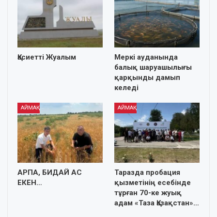
Қасиетті Жуалым
Меркі ауданында
балық шаруашылығы
қарқынды дамып
келеді
АЙМАҚ
АЙМАҚ
АРПА, БИДАЙ АС
Таразда пробация
ЕКЕН…
қызметінің есебінде
тұрған 70-ке жуық
адам «Таза Қазақстан»…