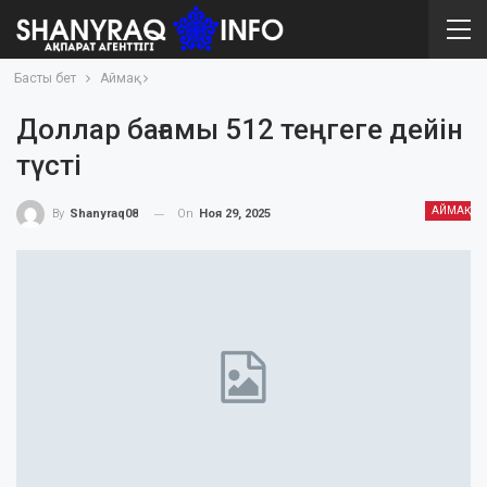
Басты бет
Аймақ
Доллар бағамы 512 теңгеге дейін
түсті
АЙМАҚ
On
Ноя 29, 2025
By
Shanyraq08