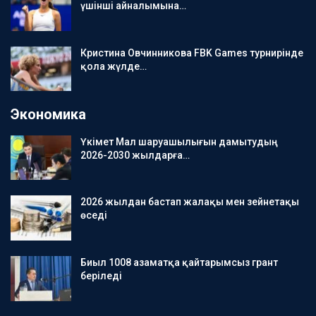
үшінші айналымына…
Кристина Овчинникова FBK Games турнирінде
қола жүлде…
Экономика
Үкімет Мал шаруашылығын дамытудың
2026-2030 жылдарға…
2026 жылдан бастап жалақы мен зейнетақы
өседі
Биыл 1008 азаматқа қайтарымсыз грант
беріледі