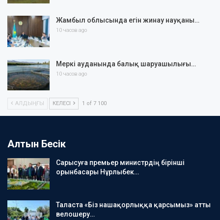
Жамбыл облысында егін жинау науқаны…
10 часов ago
Меркі ауданында балық шаруашылығы…
10 часов ago
АЛДЫҢҒЫ
КЕЛЕСІ
1 of 7 100
Алтын Бесік
Сарысуға премьер министрдің бірінші
орынбасары Нұрлыбек…
Таласта «Біз нашақорлыққа қарсымыз» атты
велошеру…