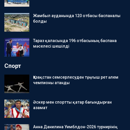
Жамбыл ауданында 120 отбасы баспаналы
болды
Тараз қаласында 196 отбасының баспана
мәселесі шешілді
Спорт
Қазақстан семсерлесуден тұңғыш рет әлем
чемпионы атанды
Әскер мен спортты қатар бағындырған
азамат
Анна Данилина Уимблдон-2026 турнирінің