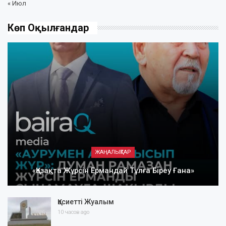
« Июл
Көп Оқылғандар
ЖАҢАЛЫҚТАР
«Қазақта Жүрсін Ермандай Тұлға Біреу Ғана»
Қасиетті Жуалым
10 часов ago