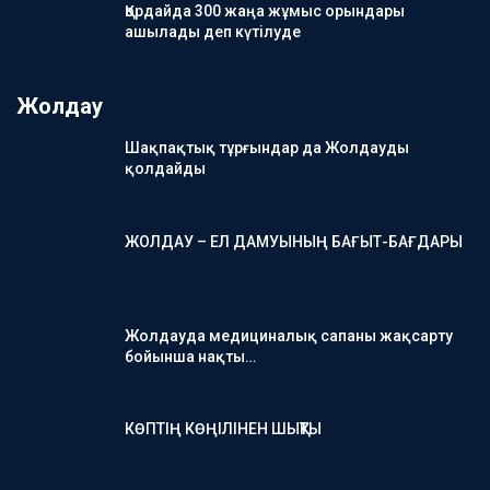
Қордайда 300 жаңа жұмыс орындары
ашылады деп күтілуде
Жолдау
Шақпақтық тұрғындар да Жолдауды
қолдайды
ЖОЛДАУ – ЕЛ ДАМУЫНЫҢ БАҒЫТ-БАҒДАРЫ
Жолдауда медициналық сапаны жақсарту
бойынша нақты…
КӨПТІҢ КӨҢІЛІНЕН ШЫҚТЫ