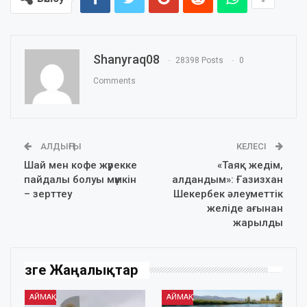
Shanyraq08
28398 Posts
0
Comments
АЛДЫҢҒЫ
КЕЛЕСІ
Шай мен кофе жүрекке
«Таяқ жедім,
пайдалы болуы мүмкін
алдандым»: Ғазизхан
– зерттеу
Шекербек әлеуметтік
желіде ағынан
жарылды
Өзге Жаңалықтар
АЙМАҚ
АЙМАҚ