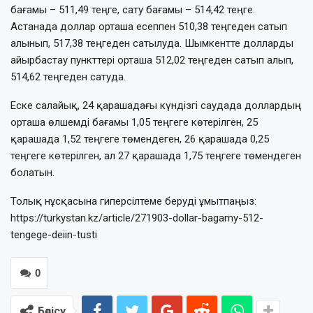
бағамы – 511,49 теңге, сату бағамы – 514,42 теңге.
Астанада доллар орташа есеппен 510,38 теңгеден сатып
алынып, 517,38 теңгеден сатылуда. Шымкентте долларды
айырбастау пункттері орташа 512,02 теңгеден сатып алып,
514,62 теңгеден сатуда.
Еске салайық, 24 қарашадағы күндізгі саудада доллардың
орташа өлшемді бағамы 1,05 теңгеге көтерілген, 25
қарашада 1,52 теңгеге төмендеген, 26 қарашада 0,25
теңгеге көтерілген, ал 27 қарашада 1,75 теңгеге төмендеген
болатын.
Толық нұсқасына гиперсілтеме беруді ұмытпаңыз:
https://turkystan.kz/article/271903-dollar-bagamy-512-
tengege-deiin-tusti
0
Бөлісу