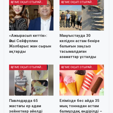
ӘҢГІМЕ ОҚЫП ОТЫРАЙЫҚ
ӘҢГІМЕ ОҚЫП ОТЫРАЙЫҚ
«Ажырасып кеттік»:
Маңғыстауда 30
Әнші Сейфуллин
келіден астам бекіре
Жолбарыс жан сырын
балығын заңсыз
ақтарды
тасымалдаған
азаматтар ұсталды
ӘҢГІМЕ ОҚЫП ОТЫРАЙЫҚ
ӘҢГІМЕ ОҚЫП ОТЫРАЙЫҚ
Павлодарда 65
Елімізде бес айда 35
жастағы ер адам
мың тоннадан астам
зейнеткер әйелді
балмұздақ өндірілді –