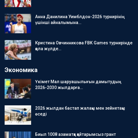
Анна Данилина Уимблдон-2026 турнирінің
үшінші айналымына…
Кристина Овчинникова FBK Games турнирінде
қола жүлде…
Экономика
Үкімет Мал шаруашылығын дамытудың
2026-2030 жылдарға…
2026 жылдан бастап жалақы мен зейнетақы
өседі
Биыл 1008 азаматқа қайтарымсыз грант