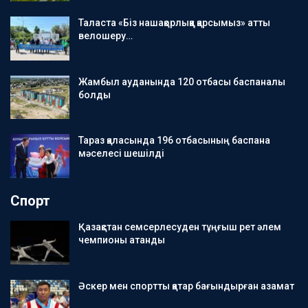
Таласта «Біз нашақорлыққа қарсымыз» атты
велошеру…
Жамбыл ауданында 120 отбасы баспаналы
болды
Тараз қаласында 196 отбасының баспана
мәселесі шешілді
Спорт
Қазақстан семсерлесуден тұңғыш рет әлем
чемпионы атанды
Әскер мен спортты қатар бағындырған азамат