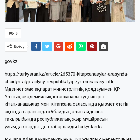
0
Бөлісу
gov.kz
https://turkystan.kz/article/265370-kitapxanasylar-arasynda-
abaidyn-alyp-aidyny-respublikalyq-zyr-musairasy-otti
Мәдениет және ақпарат министрлігінің қолдауымен ҚР
Ұлттық академиялық кітапханасы тұңғыш рет
кітапханашылар мен кітапхана саласында қызмет ететін
ақындар арасында «Абайдың алып айдыны»
тақырыбында республикалық жыр мүшәйрасын
ұйымдастырды, деп хабарлайды turkystan.kz.
Іс-шара Абай Құнанбайұлының 180 жылдық мерейтойына