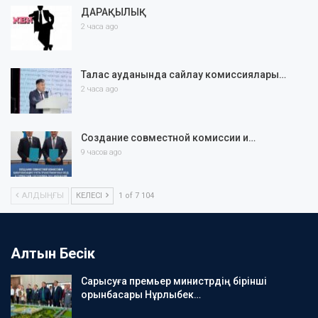
ДАРАҚЫЛЫҚ
2 часа ago
Талас ауданында сайлау комиссиялары…
2 часа ago
Создание совместной комиссии и…
9 часов ago
АЛДЫҢҒЫ
КЕЛЕСІ
1 of 7 104
Алтын Бесік
Сарысуға премьер министрдің бірінші
орынбасары Нұрлыбек…