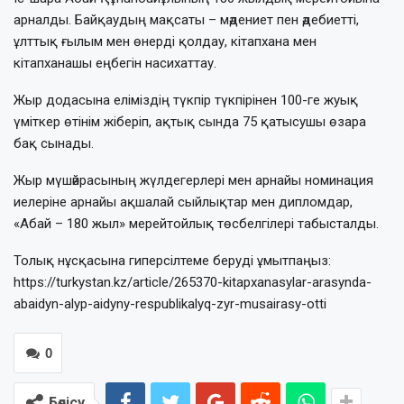
арналды. Байқаудың мақсаты – мәдениет пен әдебиетті,
ұлттық ғылым мен өнерді қолдау, кітапхана мен
кітапханашы еңбегін насихаттау.
Жыр додасына еліміздің түкпір түкпірінен 100-ге жуық
үміткер өтінім жіберіп, ақтық сында 75 қатысушы өзара
бақ сынады.
Жыр мүшәйрасының жүлдегерлері мен арнайы номинация
иелеріне арнайы ақшалай сыйлықтар мен дипломдар,
«Абай – 180 жыл» мерейтойлық төсбелгілері табысталды.
Толық нұсқасына гиперсілтеме беруді ұмытпаңыз:
https://turkystan.kz/article/265370-kitapxanasylar-arasynda-
abaidyn-alyp-aidyny-respublikalyq-zyr-musairasy-otti
0
Бөлісу