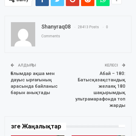
Shanyraq08
28413 Posts
0
Comments
АЛДЫҢҒЫ
КЕЛЕСІ
Ғалымдар ақша мен
Абай – 180:
дауыс ырғағының
Батысқазақстандық
арасында байланыс
желаяқ 180
барын анықтады
шақырымдық
ультрамарафонда топ
жарды
Өзге Жаңалықтар