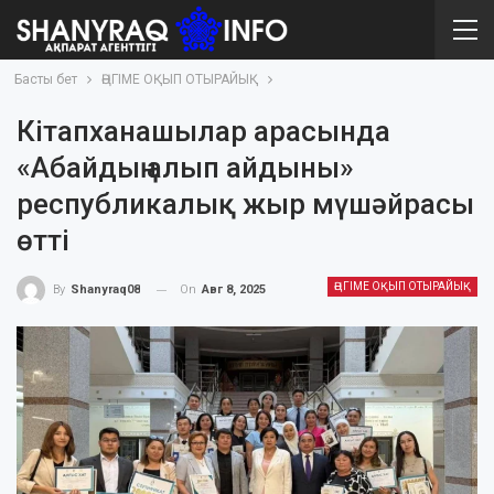
Басты бет
ӘҢГІМЕ ОҚЫП ОТЫРАЙЫҚ
Кітапханашылар арасында
«Абайдың алып айдыны»
республикалық жыр мүшәйрасы
өтті
ӘҢГІМЕ ОҚЫП ОТЫРАЙЫҚ
On
Авг 8, 2025
By
Shanyraq08