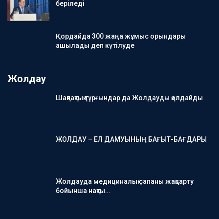
беріледі
Қордайда 300 жаңа жұмыс орындары
ашылады деп күтілуде
Жолдау
Шақпақтық тұрғындар да Жолдауды қолдайды
ЖОЛДАУ – ЕЛ ДАМУЫНЫҢ БАҒЫТ-БАҒДАРЫ
Жолдауда медициналық сапаны жақсарту
бойынша нақты…