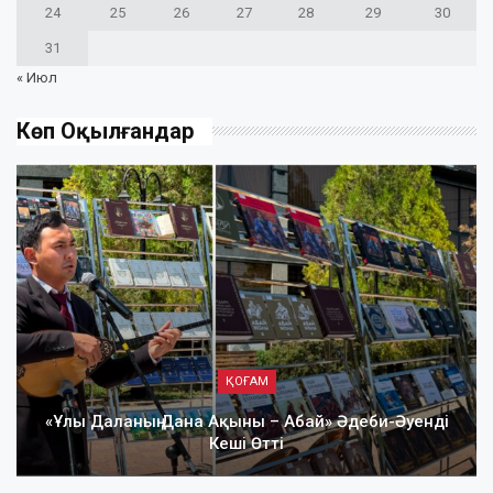
24
25
26
27
28
29
30
31
« Июл
Көп Оқылғандар
ҚОҒАМ
«Ұлы Даланың Дана Ақыны – Абай» Әдеби-Әуенді
Кеші Өтті