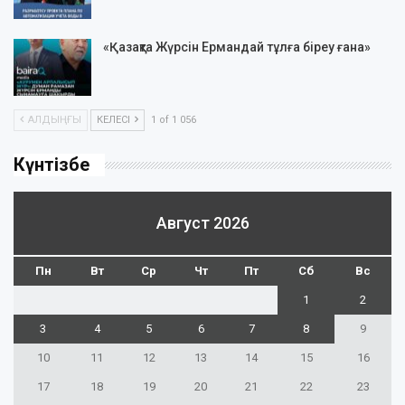
«Қазақта Жүрсін Ермандай тұлға біреу ғана»
АЛДЫҢҒЫ
КЕЛЕСІ
1 of 1 056
Күнтізбе
Август 2026
Пн
Вт
Ср
Чт
Пт
Сб
Вс
1
2
3
4
5
6
7
8
9
10
11
12
13
14
15
16
17
18
19
20
21
22
23