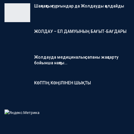
Шақпақтық тұрғындар да Жолдауды қолдайды
ЖОЛДАУ – ЕЛ ДАМУЫНЫҢ БАҒЫТ-БАҒДАРЫ
Жолдауда медициналық сапаны жақсарту
бойынша нақты…
КӨПТІҢ КӨҢІЛІНЕН ШЫҚТЫ