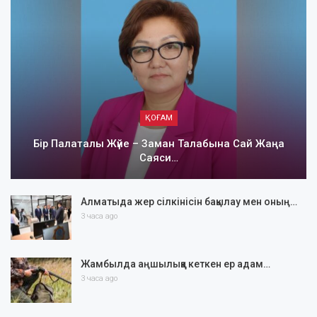
ҚОҒАМ
Бір Палаталы Жүйе – Заман Талабына Сай Жаңа
Саяси…
Алматыда жер сілкінісін бақылау мен оның…
3 часа ago
Жамбылда аңшылыққа кеткен ер адам…
3 часа ago