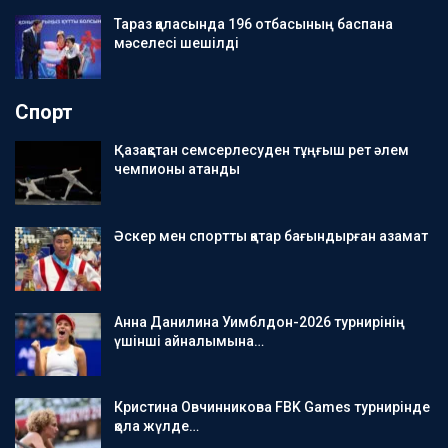
Тараз қаласында 196 отбасының баспана
мәселесі шешілді
Спорт
Қазақстан семсерлесуден тұңғыш рет әлем
чемпионы атанды
Әскер мен спортты қатар бағындырған азамат
Анна Данилина Уимблдон-2026 турнирінің
үшінші айналымына…
Кристина Овчинникова FBK Games турнирінде
қола жүлде…