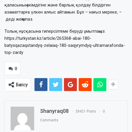
қаласының әкімдігіне және барлық қолдау білдірген
азаматтарға үлкен алғыс айтамын. Бұл – нағыз мереке, –
деді жеңімпаз.
Толық нұсқасына гиперсілтеме беруді ұмытпаңыз:
https://turkystan.kz/article/265368-abai-180-
batysqazaqstandyq-zelaiaq-180-saqyrymdyq-ultramarafonda-
top-zardy
0
Бөлісу
Shanyraq08
28421 Posts
0
Comments