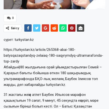
0
Бөлісу
сурет: turkystan.kz
https://turkystan.kz/article/265368-abai-180-
batysqazaqstandyq-zelaiaq-180-saqyrymdyq-ultramarafonda-
top-zardy
Абайдың 180 жылдығына орай ұйымдастырылған Семей –
Қарауыл бағыты бойынша өткен 180 шақырымдық
ультрамарафонда БҚО-лық желаяқ Баубек Ілиясов топ
жарды, деп хабарлайды turkystan.kz.
31 жастағы жеңіл атлет Баубек Ильясов марафон
қашықтығын 19 сағат, 9 минут, 45 секундта еңсеріп, мәре
сызығын бірінші болып кесті. Ол – Батыс Қазақстан