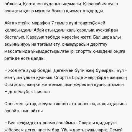
облысы, Қазталов ауданының тумасы. Қарапайым ауыл
азаматы қазір мұғалім болып қызмет атқарады.
Айта кетейік, марафон 7 тамыз күні таңертең Семей
қаласындағы Абай атындағы халықаралық әуежайдан
басталып, Қарауыл төбеде мәресіне жетті. Бұл шара ұлы
ақынның рухына тағзым ету, оның мұрасын дәріптеу
мақсатында ұйымдастырылған ірі спорттық-мәдени оқиға
ретінде есте қалды.
– Жол өте ауыр болды. Дегенмен бүгін жеңіс бұйырды. Бұл –
мен үшін үлкен қуаныш. Спортта бірде жеңесің, бірде жеңілесің.
Осы жолы жеңіске жеткеніме шын жүректен қуаныштымын,
– деді Баубек Ілиясов.
Сонымен қатар, жеңімпаз жеңісін ата-анасына, жақындарына
арнайтынын айтты.
– Бұл жеңісімді ата-анама арнаймын. Оларды қыдыруға
жіберсем деген ниетім бар. Ұйымдастырушыларға, Семей