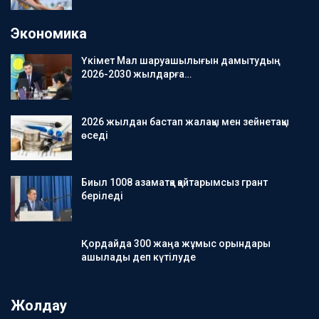
Экономика
Үкімет Мал шаруашылығын дамытудың
2026-2030 жылдарға…
2026 жылдан бастап жалақы мен зейнетақы
өседі
Биыл 1008 азаматқа қайтарымсыз грант
беріледі
Қордайда 300 жаңа жұмыс орындары
ашылады деп күтілуде
Жолдау