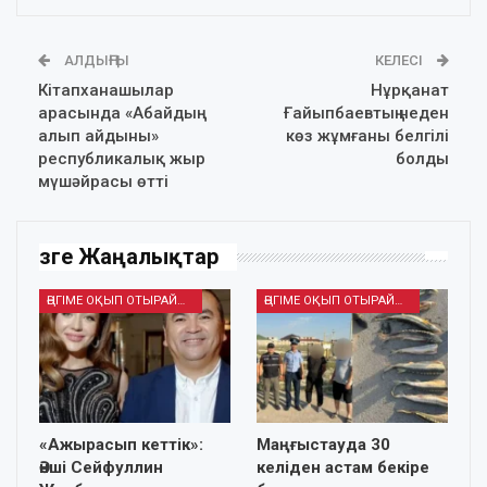
АЛДЫҢҒЫ
КЕЛЕСІ
Кітапханашылар
Нұрқанат
арасында «Абайдың
Ғайыпбаевтың неден
алып айдыны»
көз жұмғаны белгілі
республикалық жыр
болды
мүшәйрасы өтті
Өзге Жаңалықтар
ӘҢГІМЕ ОҚЫП ОТЫРАЙЫҚ
ӘҢГІМЕ ОҚЫП ОТЫРАЙЫҚ
«Ажырасып кеттік»:
Маңғыстауда 30
Әнші Сейфуллин
келіден астам бекіре