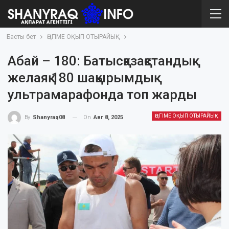
Басты бет
ӘҢГІМЕ ОҚЫП ОТЫРАЙЫҚ
Абай – 180: Батысқазақстандық
желаяқ 180 шақырымдық
ультрамарафонда топ жарды
ӘҢГІМЕ ОҚЫП ОТЫРАЙЫҚ
On
Авг 8, 2025
By
Shanyraq08