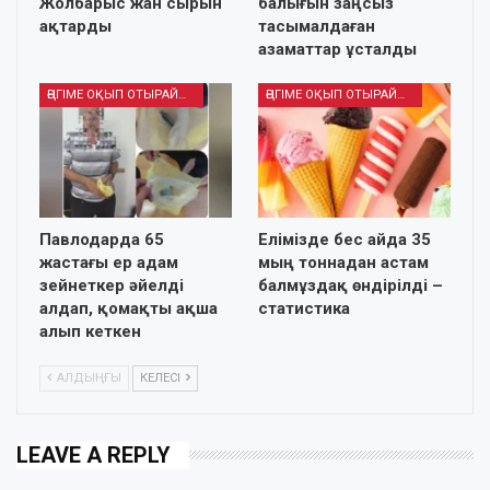
Жолбарыс жан сырын
балығын заңсыз
ақтарды
тасымалдаған
азаматтар ұсталды
ӘҢГІМЕ ОҚЫП ОТЫРАЙЫҚ
ӘҢГІМЕ ОҚЫП ОТЫРАЙЫҚ
Павлодарда 65
Елімізде бес айда 35
жастағы ер адам
мың тоннадан астам
зейнеткер әйелді
балмұздақ өндірілді –
алдап, қомақты ақша
статистика
алып кеткен
АЛДЫҢҒЫ
КЕЛЕСІ
LEAVE A REPLY