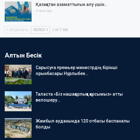
Қазақстан азаматтығын алу үшін…
4 часа ago
АЛДЫҢҒЫ
КЕЛЕСІ
1 of 7 106
Алтын Бесік
Сарысуға премьер министрдің бірінші
орынбасары Нұрлыбек…
Таласта «Біз нашақорлыққа қарсымыз» атты
велошеру…
Жамбыл ауданында 120 отбасы баспаналы
болды