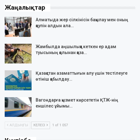
Жаңалықтар
Алматыда жер сілкінісін бақылау мен оның
қаупін алдын ала…
Жамбылда аңшылыққа кеткен ер адам
туысының қолынан қаза…
Қазақстан азаматтығын алу үшін тестілеуге
өтініш қабылдау…
Вагондарға қызмет көрсететін ҚТЖ-нің
еншілес ұйымы…
АЛДЫҢҒЫ
КЕЛЕСІ
1 of 1 057