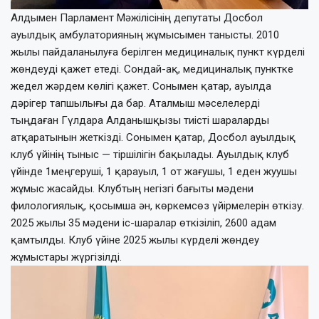
Алдымен Парламент Мәжілісінің депутаты Досбол
ауылдық амбулаторияның жұмысымен танысты. 2010
жылы пайдаланылуға берілген медициналық пункт күрделі
жөндеуді қажет етеді. Сондай-ақ, медициналық пунктке
жедел жәрдем көлігі қажет. Сонымен қатар, ауылда
дәрігер тапшылығы да бар. Аталмыш мәселелерді
тыңдаған Гүлдара Алданышқызы тиісті шараларды
атқаратынын жеткізді. Сонымен қатар, Досбол ауылдық
клуб үйінің тыныс — тіршілігін бақылады. Ауылдық клуб
үйінде 1меңгеруші, 1 қарауыл, 1 от жағушы, 1 еден жуушы
жұмыс жасайды. Клубтың негізгі бағыты мәдени
филологиялық, қосымша ән, көркемсөз үйірмелерін өткізу.
2025 жылы 35 мәдени іс-шаралар өткізіліп, 2600 адам
қамтылды. Клуб үйіне 2025 жылы күрделі жөндеу
жұмыстары жүргізілді.