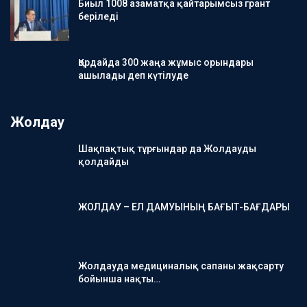
Биыл 1008 азаматқа қайтарымсыз грант
беріледі
Қордайда 300 жаңа жұмыс орындары
ашылады деп күтілуде
Жолдау
Шақпақтық тұрғындар да Жолдауды
қолдайды
ЖОЛДАУ – ЕЛ ДАМУЫНЫҢ БАҒЫТ-БАҒДАРЫ
Жолдауда медициналық сапаны жақсарту
бойынша нақты…