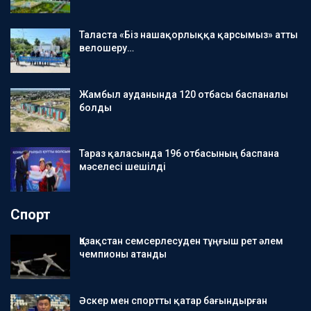
Таласта «Біз нашақорлыққа қарсымыз» атты
велошеру…
Жамбыл ауданында 120 отбасы баспаналы
болды
Тараз қаласында 196 отбасының баспана
мәселесі шешілді
Спорт
Қазақстан семсерлесуден тұңғыш рет әлем
чемпионы атанды
Әскер мен спортты қатар бағындырған