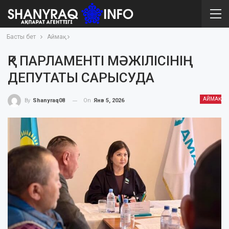
Басты бет
Аймақ
ҚР ПАРЛАМЕНТІ МӘЖІЛІСІНІҢ
ДЕПУТАТЫ САРЫСУДА
АЙМАҚ
On
Янв 5, 2026
By
Shanyraq08