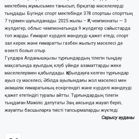
мектебінің жұмысымен танысып, бірқатар мәселелерді
тыңдады. Бүгінде спорт мектебінде 378 спортшы спорттың
7 түрімен шұғылданады. 2025 жылы – ҚР чемпионаты — 3
жүлдегер, облыс чемпионатында 9 жүлдегер сайыстарда
топ жарды. Ғимарат күрделі жөндеуді қажет етеді, спорт
зал керек және ғимаратты газбен жылыту мәселесі де
өзекті болып отыр.
Гүлдара Алданышқызы тұрғындардың тілегін тыңдау
мақсатында ауылдық клуб үйінде азаматтарды жеке
мәселелерімен қабылдады. Қабылдауға келген тұрғындар
ауыз су мәселесі, Әбілда ауылындағы жол мәселесі мен
әкімшілік ғимаратының ескіргендігі және күрделі жөндеуді
қажет ететіндігі туралы айтты. Тұрғындардың тілегін
тыңдаған Мәжіліс депутаты Заң аясында жауап беріп,
жауапты басшыларға тиісті тапсырмаларды жүктеді.
Сарысу ауданы