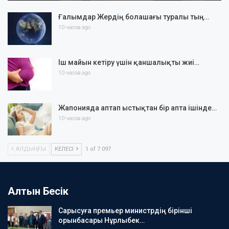
Ғалымдар Жердің болашағы туралы тың…
10 часов ago
Іш майын кетіру үшін қаншалықты жиі…
10 часов ago
Жапонияда аптап ыстықтан бір апта ішінде…
10 часов ago
АЛДЫҢҒЫ
КЕЛЕСІ
1 of 7 097
Алтын Бесік
Сарысуға премьер министрдің бірінші
орынбасары Нұрлыбек…