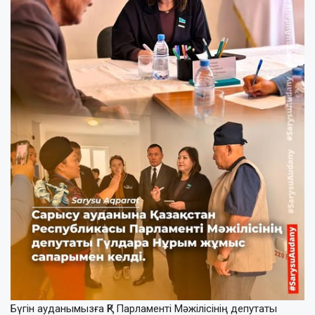
Бүгін ауданымызға ҚР Парламенті Мәжілісінің депутаты