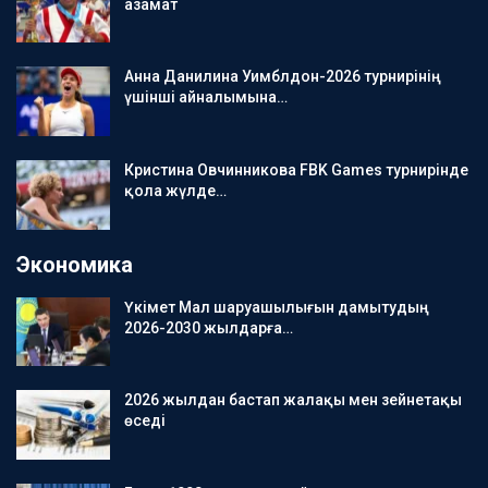
азамат
Анна Данилина Уимблдон-2026 турнирінің
үшінші айналымына…
Кристина Овчинникова FBK Games турнирінде
қола жүлде…
Экономика
Үкімет Мал шаруашылығын дамытудың
2026-2030 жылдарға…
2026 жылдан бастап жалақы мен зейнетақы
өседі