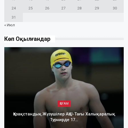
24
25
26
27
28
29
30
31
« Июл
Көп Оқылғандар
ҚОҒАМ
Қазақстандық Жүзушілер АҚШ-Тағы Халықаралық
Турнирде 17…