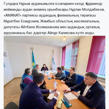
Гүлдара Нұрым ауданымызға іссапармен келді. Қадірменді
мейманды аудан әкімінің орынбасары Нұрлан Молдабеков,
«AMANAT» партиясы аудандық филиалының төрағасы
Мұратбек Есмұрзаев, Жамбыл облыстық мәслихатының
депутаты Айтбала Жолмаханова мен аудандық орталық
аурухананың бас дәрігері Айнұр Каликова күтіп алды.