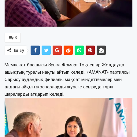
0
Бөлісу
Мемлекет басшысы Қасым-Жомарт Тоқаев әр Жолдауда
ашықтық туралы нақты айтып келеді. «AMANAT» партиясы
Сарысу аудандық филиалы мақсат міндеттемелер мен
алдағы айқын жоспарларды жүзеге асыруда түрлі
шараларды атқарып келеді.