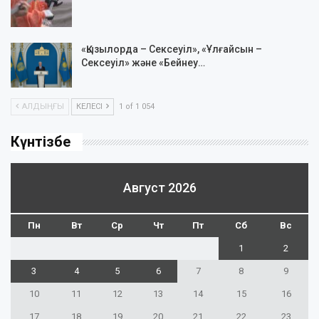
«Қызылорда – Сексеуіл», «Ұлғайсын –
Сексеуіл» және «Бейнеу…
АЛДЫҢҒЫ
КЕЛЕСІ
1 of 1 054
Күнтізбе
Август 2026
Пн
Вт
Ср
Чт
Пт
Сб
Вс
1
2
3
4
5
6
7
8
9
10
11
12
13
14
15
16
17
18
19
20
21
22
23