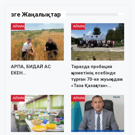
Өзге Жаңалықтар
АЙМАҚ
АЙМАҚ
АРПА, БИДАЙ АС
Таразда пробация
ЕКЕН…
қызметінің есебінде
тұрған 70-ке жуық адам
«Таза Қазақстан»…
АЙМАҚ
АЙМАҚ