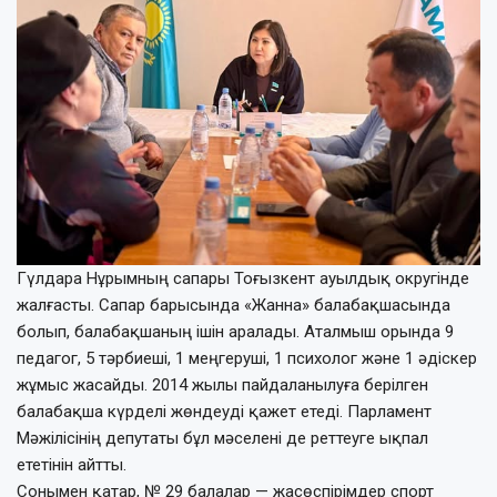
Гүлдара Нұрымның сапары Тоғызкент ауылдық округінде
жалғасты. Сапар барысында «Жанна» балабақшасында
болып, балабақшаның ішін аралады. Аталмыш орында 9
педагог, 5 тәрбиеші, 1 меңгеруші, 1 психолог және 1 әдіскер
жұмыс жасайды. 2014 жылы пайдаланылуға берілген
балабақша күрделі жөндеуді қажет етеді. Парламент
Мәжілісінің депутаты бұл мәселені де реттеуге ықпал
ететінін айтты.
Сонымен қатар, № 29 балалар — жасөспірімдер спорт