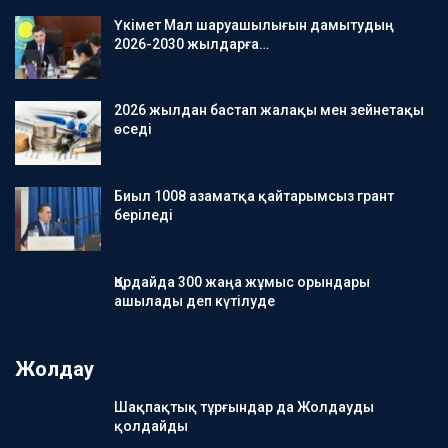
Үкімет Мал шаруашылығын дамытудың
2026-2030 жылдарға…
2026 жылдан бастап жалақы мен зейнетақы
өседі
Биыл 1008 азаматқа қайтарымсыз грант
беріледі
Қордайда 300 жаңа жұмыс орындары
ашылады деп күтілуде
Жолдау
Шақпақтық тұрғындар да Жолдауды
қолдайды