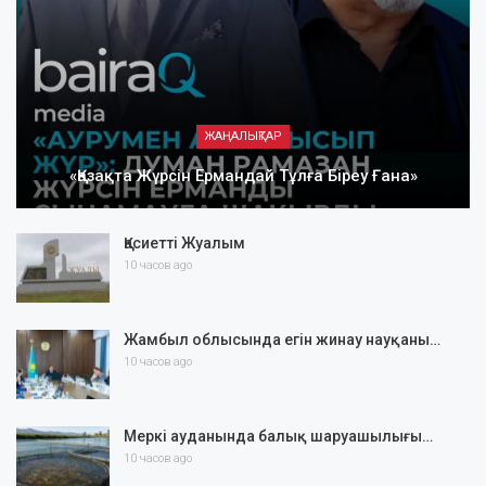
ЖАҢАЛЫҚТАР
«Қазақта Жүрсін Ермандай Тұлға Біреу Ғана»
Қасиетті Жуалым
10 часов ago
Жамбыл облысында егін жинау науқаны…
10 часов ago
Меркі ауданында балық шаруашылығы…
10 часов ago