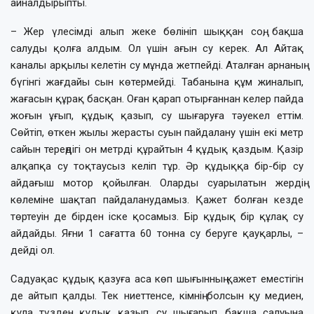
айналдырыпты.
– Жер үлесімді алып жеке бөлініп шыққан соң, бақша
салуды қолға алдым. Ол үшін ағын су керек. Ал Айтақ
каналы арқылы келетін су мұнда жетпейді. Аталған арнаның
бүгінгі жағдайы сын көтермейді. Табанына құм жиналып,
жағасын құрақ басқан. Оған қарап отырғаннан келер пайда
жоғын ұғып, құдық қазып, су шығаруға тәуекел еттім.
Сөйтіп, өткен жылы жерасты суын пайдалану үшін екі метр
сайын тереңдігі он метрді құрайтын 4 құдық қаздым. Қазір
алқапқа су тоқтаусыз келіп тұр. Әр құдыққа бір-бір су
айдағыш мотор қойылған. Оларды суарылатын жердің
көлеміне шақтап пайдаланудамыз. Қажет болған кезде
төртеуін де бірден іске қосамыз. Бір құдық бір құлақ су
айдайды. Яғни 1 сағатта 60 тонна су беруге қауқарлы, –
дейді ол.
Садуақас құдық қазуға аса көп шығынның қажет еместігін
де айтып қалды. Тек ниеттенсе, кімнің болсын қу медиен,
құла түзден құдық қазып, су шығарып, бақша салуына