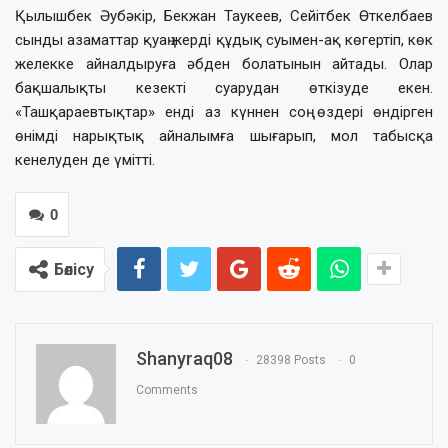
Қылышбек Әубәкір, Бекжан Таукеев, Сейітбек Өткелбаев
сынды азаматтар қуаң жерді құдық суымен-ақ көгертіп, көк
желекке айналдыруға әбден болатынын айтады. Олар
бақшалықты кезекті суарудан өткізуде екен.
«Ташқараевтықтар» енді аз күннен соң өздері өндірген
өнімді нарықтық айналымға шығарып, мол табысқа
кенелуден де үмітті.
0
Бөлісу
Shanyraq08
28398 Posts
0
Comments