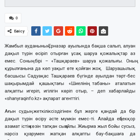
0
Бөлісу
Жамбыл ауданының Ерназар ауылында бақша салып, алуан
дақыл түрін өсіріп отырған ұсақ шаруа қожалықтар аз
емес. Соның бірі – «Ташқараев» шаруа қожалығы. Оның
құрылғанына да көп уақыт өте қойған жоқ. Шаруашылық
басшысы Садуақас Ташқараев бүгінде ауылдан төрт-бес
шақырымдай қашықтағы «Шиелінің табаны» аталатын
алқапты игеріп, игілігін көріп отыр, – деп хабарлайды
«shanyraqinfo.kz» ақпарат агенттігі.
Ағын судың жеткіліксіздігінен бұл жерге қандай да бір
дақыл түрін өсіру әсте мүмкін емес-ті. Алайда еңбекқор
азамат істің көзін тапқан сыңайлы. Жиырма жыл бойы сусыз,
нәрсіз қуарумен жатқан алқапты бау-бақшаға да