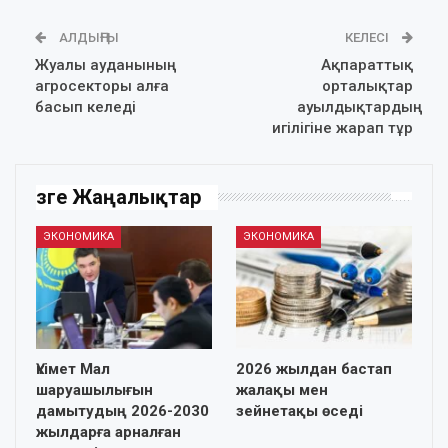
АЛДЫҢҒЫ
КЕЛЕСІ
Жуалы ауданының
Ақпараттық
агросекторы алға
орталықтар
басып келеді
ауылдықтардың
игілігіне жарап тұр
Өзге Жаңалықтар
ЭКОНОМИКА
ЭКОНОМИКА
Үкімет Мал
2026 жылдан бастап
шаруашылығын
жалақы мен
дамытудың 2026-2030
зейнетақы өседі
жылдарға арналған