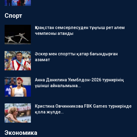
Спорт
Қазақстан семсерлесуден тұңғыш рет әлем
чемпионы атанды
Әскер мен спортты қатар бағындырған
азамат
Анна Данилина Уимблдон-2026 турнирінің
үшінші айналымына…
Кристина Овчинникова FBK Games турнирінде
қола жүлде…
Экономика