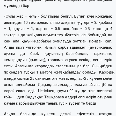
мүмкіндігі бар.
«Сулы жер – нулы» болатыны белгілі. Бүгінгі күні қожалық
иелігіндегі 10 гектарлық алпар алқаптың жүгері – 3, қарбыз
– 1, қауын – 1, картоп – 0,5, асқабақ – 0,5, жоңышқа 4
гектарында жайқала өсумен тұр. Жүгерісі кісі бойындай, ал
көк ала қауын-қарбызы жайлауда жатқан қойдан көп.
Алды пісіп үлгерген. «Биыл қарбыздың жеті (америкалық
сұрпы да бар), қауынның басыбалды, тәркінәзік,
кемпірқауын (қыстық), торлама, әңгелек секілді сегіз түрін
ектік. Арасында «торпедо» аталатыны да бар. Оның әбден
піскендегі тұрқы 1 метрге жетеқабылдау болады. Қазірдің
өзінде көлемі 25 сантиметрге жетті, енді 20-25 күннен кейін
өнімін жинаймыз. Дақылдарымызды мамыр айының 10-на
қарай еккен едік. Негізінен, қауын 90 күнде пісіп-жетіледі
ғой», – деп Садуақас Ташқараев өздері егіп өсіріп отырған
қауын қарбыздың түрін танып, түсін түстеп те берді.
Алқап басында күн-түн демей еңбектеніп жатқан