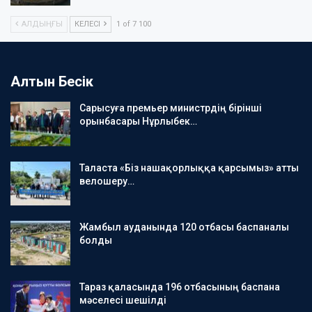
АЛДЫҢҒЫ
КЕЛЕСІ
1 of 7 100
Алтын Бесік
Сарысуға премьер министрдің бірінші
орынбасары Нұрлыбек…
Таласта «Біз нашақорлыққа қарсымыз» атты
велошеру…
Жамбыл ауданында 120 отбасы баспаналы
болды
Тараз қаласында 196 отбасының баспана
мәселесі шешілді