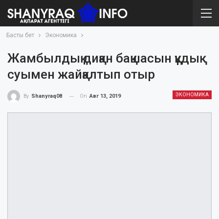
Басты бет
Экономика
Жамбылдық диқан бақшасын құдық
суымен жайқалтып отыр
ЭКОНОМИКА
On
Авг 13, 2019
By
Shanyraq08