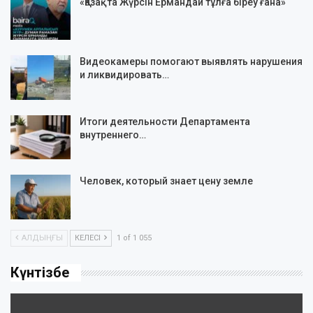
«Қазақта Жүрсін Ермандай тұлға біреу ғана»
Видеокамеры помогают выявлять нарушения
и ликвидировать…
Итоги деятельности Департамента
внутреннего…
Человек, который знает цену земле
АЛДЫҢҒЫ
КЕЛЕСІ
1 of 1 055
Күнтізбе