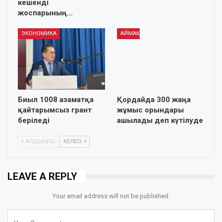
кешенді
жоспарының…
ЭКОНОМИКА
АЙМАҚ
Биыл 1008 азаматқа
Қордайда 300 жаңа
қайтарымсыз грант
жұмыс орындары
беріледі
ашылады деп күтілуде
АЛДЫҢҒЫ
КЕЛЕСІ
LEAVE A REPLY
Your email address will not be published.