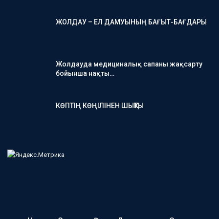
ЖОЛДАУ – ЕЛ ДАМУЫНЫҢ БАҒЫТ-БАҒДАРЫ
Жолдауда медициналық сапаны жақсарту
бойынша нақты…
КӨПТІҢ КӨҢІЛІНЕН ШЫҚТЫ