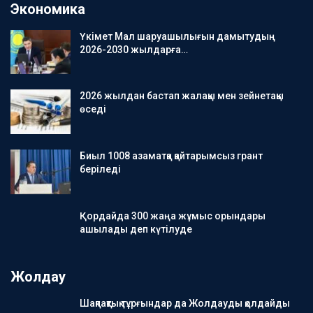
Экономика
Үкімет Мал шаруашылығын дамытудың
2026-2030 жылдарға…
2026 жылдан бастап жалақы мен зейнетақы
өседі
Биыл 1008 азаматқа қайтарымсыз грант
беріледі
Қордайда 300 жаңа жұмыс орындары
ашылады деп күтілуде
Жолдау
Шақпақтық тұрғындар да Жолдауды қолдайды