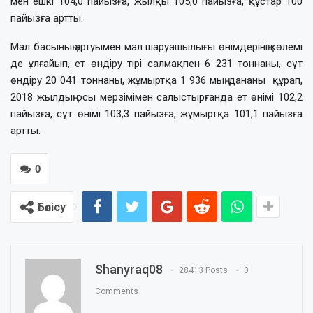
мен ешкі 104,0 пайызға, жылқы 105,0 пайызға, құстар 100
пайызға артты.
Мал басының артуымен мал шаруашылығы өнімдерінің көлемі
де ұлғайып, ет өндіру тірі салмақпен 6 231 тоннаны, сүт
өндіру 20 041 тоннаны, жұмыртқа 1 936 мың дананы құрап,
2018 жылдың осы мерзімімен салыстырғанда ет өнімі 102,2
пайызға, сүт өнімі 103,3 пайызға, жұмыртқа 101,1 пайызға
артты.
0
Бөлісу
Shanyraq08
28413 Posts
0
Comments