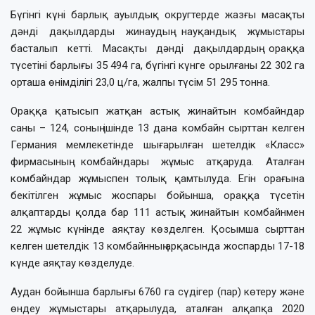
Бүгінгі күні барлық ауылдық округтерде жазғы масақты
дәнді дақылдарды жинаудың науқандық жұмыстары
басталып кетті. Масақты дәнді дақылдардың ораққа
түсетіні барлығы 35 494 га, бүгінгі күнге орылғаны 22 302 га
орташа өнімділігі 23,0 ц/га, жалпы түсім 51 295 тонна.
Ораққа қатысып жатқан астық жинайтын комбайндар
саны – 124, соның ішінде 13 дана комбайн сырттан келген
Германия мемлекетінде шығарылған шетелдік «Класс»
фирмасының комбайндары жұмыс атқаруда. Аталған
комбайндар жұмыспен толық қамтылуда. Егін орағына
бекітілген жұмыс жоспары бойынша, ораққа түсетін
алқаптарды қолда бар 111 астық жинайтын комбайнмен
22 жұмыс күнінде аяқтау көзделген. Қосымша сырттан
келген шетелдік 13 комбайнның арқасында жоспарды 17-18
күнде аяқтау көзделуде.
Аудан бойынша барлығы 6760 га сүдігер (пар) көтеру және
өндеу жұмыстары атқарылуда, аталған алқапқа 2020