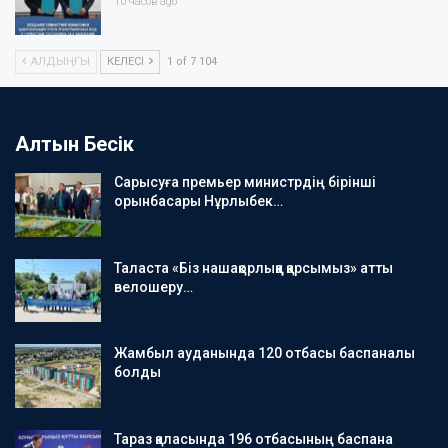
10 часов ago
АЛДЫҢҒЫ
КЕЛЕСІ
1 of 7 104
Алтын Бесік
Сарысуға премьер министрдің бірінші
орынбасары Нұрлыбек…
Таласта «Біз нашақорлыққа қарсымыз» атты
велошеру…
Жамбыл ауданында 120 отбасы баспаналы
болды
Тараз қаласында 196 отбасының баспана