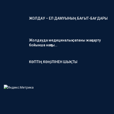
ЖОЛДАУ – ЕЛ ДАМУЫНЫҢ БАҒЫТ-БАҒДАРЫ
Жолдауда медициналық сапаны жақсарту
бойынша нақты…
КӨПТІҢ КӨҢІЛІНЕН ШЫҚТЫ