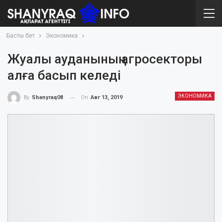
Басты бет
Экономика
Жуалы ауданының агросекторы
алға басып келеді
ЭКОНОМИКА
On
Авг 13, 2019
By
Shanyraq08