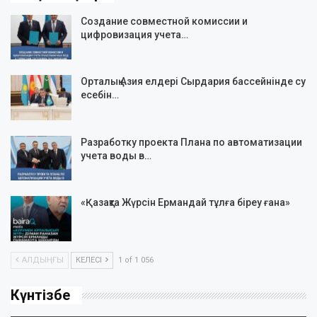
Создание совместной комиссии и
цифровизация учета…
Орталық Азия елдері Сырдария бассейнінде су
есебін…
Разработку проекта Плана по автоматизации
учета воды в…
«Қазақта Жүрсін Ермандай тұлға біреу ғана»
АЛДЫҢҒЫ
КЕЛЕСІ
1 of 1 056
Күнтізбе