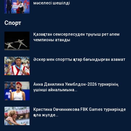
мәселесі шешілді
Спорт
Қазақстан семсерлесуден тұңғыш рет әлем
чемпионы атанды
Әскер мен спортты қатар бағындырған азамат
Анна Данилина Уимблдон-2026 турнирінің
үшінші айналымына…
Кристина Овчинникова FBK Games турнирінде
қола жүлде…