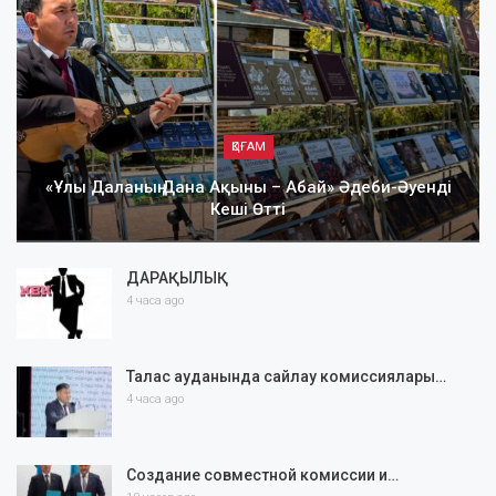
ҚОҒАМ
«Ұлы Даланың Дана Ақыны – Абай» Әдеби-Әуенді
Кеші Өтті
ДАРАҚЫЛЫҚ
4 часа ago
Талас ауданында сайлау комиссиялары…
4 часа ago
Создание совместной комиссии и…