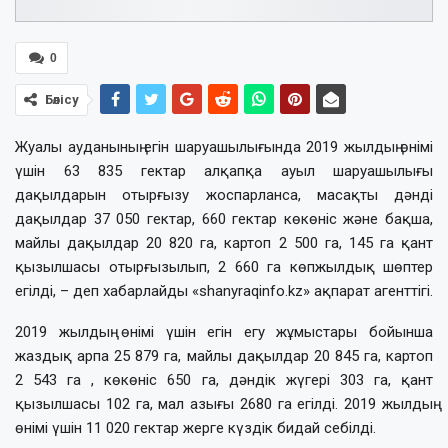
0
Бөлісу
Жуалы ауданының егін шаруашылығында 2019 жылдың өнімі
үшін 63 835 гектар алқапқа ауыл шаруашылығы
дақылдарын отырғызу жоспарланса, масақты дәнді
дақылдар 37 050 гектар, 660 гектар көкөніс және бақша,
майлы дақылдар 20 820 га, картоп 2 500 га, 145 га қант
қызылшасы отырғызылып, 2 660 га көпжылдық шөптер
егілді, – деп хабарлайды «shanyraqinfo.kz» ақпарат агенттігі.
2019 жылдың өнімі үшін егін егу жұмыстары бойынша
жаздық арпа 25 879 га, майлы дақылдар 20 845 га, картоп
2 543 га , көкөніс 650 га, дәндік жүгері 303 га, қант
қызылшасы 102 га, мал азығы 2680 га егілді. 2019 жылдың
өнімі үшін 11 020 гектар жерге күздік бидай себілді.