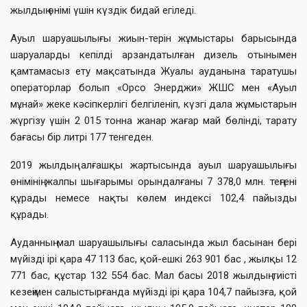
жылдың өнімі үшін күздік бидай егіледі.
Ауыл шаруашылығы жиын-терін жұмыстары барысында
шаруаларды кепілді арзандатылған дизель отынымен
қамтамасыз ету мақсатында Жуалы ауданына таратушы
операторлар болып «Орсо Энерджи» ЖШС мен «Ауыл
мұнай» жеке кәсіпкерлігі белгіленіп, күзгі дала жұмыстарын
жүргізу үшін 2 015 тонна жанар жағар май бөлінді, тарату
бағасы бір литрі 177 тенгеден.
2019 жылдың алғашқы жартысында ауыл шаруашылығы
өнімінің жалпы шығарымы орындалғаны 7 378,0 млн. теңгені
құрады немесе нақты көлем индексі 102,4 пайызды
құрады.
Ауданның мал шаруашылығы саласында жыл басынан бері
мүйізді ірі қара 47 113 бас, қой-ешкі 263 901 бас , жылқы 12
771 бас, құстар 132 554 бас. Мал басы 2018 жылдың тиісті
кезеңімен салыстырғанда мүйізді ірі қара 104,7 пайызға, қой