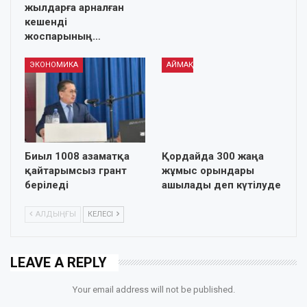
жылдарға арналған
кешенді
жоспарының…
ЭКОНОМИКА
АЙМАҚ
Биыл 1008 азаматқа
Қордайда 300 жаңа
қайтарымсыз грант
жұмыс орындары
беріледі
ашылады деп күтілуде
АЛДЫҢҒЫ
КЕЛЕСІ
LEAVE A REPLY
Your email address will not be published.