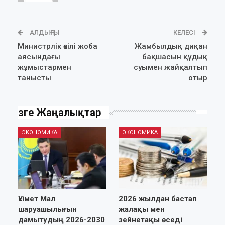
АЛДЫҢҒЫ
КЕЛЕСІ
Министрлік өкілі жоба
Жамбылдық диқан
аясындағы
бақшасын құдық
жұмыстармен
суымен жайқалтып
танысты
отыр
Өзге Жаңалықтар
ЭКОНОМИКА
ЭКОНОМИКА
Үкімет Мал
2026 жылдан бастап
шаруашылығын
жалақы мен
дамытудың 2026-2030
зейнетақы өседі