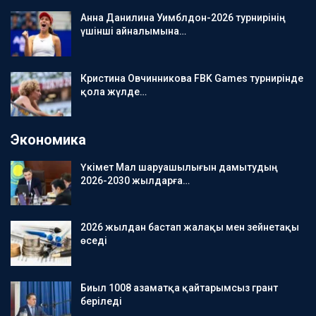
Анна Данилина Уимблдон-2026 турнирінің
үшінші айналымына…
Кристина Овчинникова FBK Games турнирінде
қола жүлде…
Экономика
Үкімет Мал шаруашылығын дамытудың
2026-2030 жылдарға…
2026 жылдан бастап жалақы мен зейнетақы
өседі
Биыл 1008 азаматқа қайтарымсыз грант
беріледі