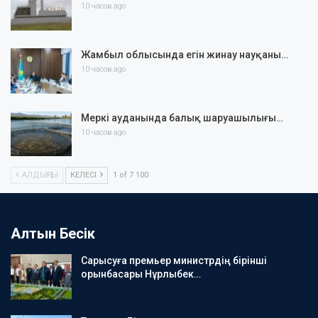
10 часов ago
Жамбыл облысында егін жинау науқаны…
10 часов ago
Меркі ауданында балық шаруашылығы…
10 часов ago
АЛДЫҢҒЫ
КЕЛЕСІ
1 of 7 100
Алтын Бесік
Сарысуға премьер министрдің бірінші
орынбасары Нұрлыбек…