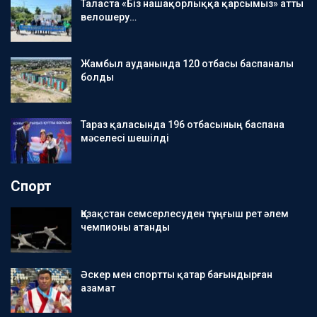
Таласта «Біз нашақорлыққа қарсымыз» атты
велошеру…
Жамбыл ауданында 120 отбасы баспаналы
болды
Тараз қаласында 196 отбасының баспана
мәселесі шешілді
Спорт
Қазақстан семсерлесуден тұңғыш рет әлем
чемпионы атанды
Әскер мен спортты қатар бағындырған
азамат