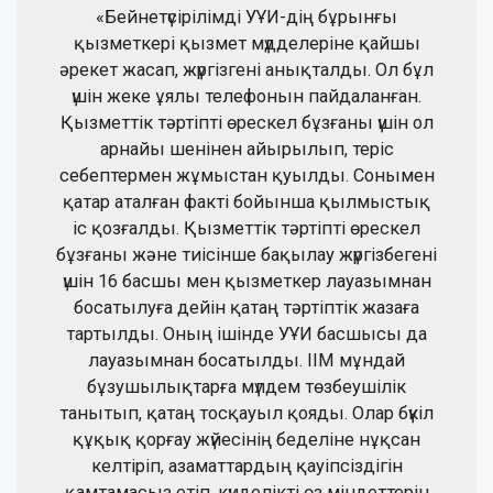
«Бейнетүсірілімді УҰИ-дің бұрынғы
қызметкері қызмет мүдделеріне қайшы
әрекет жасап, жүргізгені анықталды. Ол бұл
үшін жеке ұялы телефонын пайдаланған.
Қызметтік тәртіпті өрескел бұзғаны үшін ол
арнайы шенінен айырылып, теріс
себептермен жұмыстан қуылды. Сонымен
қатар аталған факті бойынша қылмыстық
іс қозғалды. Қызметтік тәртіпті өрескел
бұзғаны және тиісінше бақылау жүргізбегені
үшін 16 басшы мен қызметкер лауазымнан
босатылуға дейін қатаң тәртіптік жазаға
тартылды. Оның ішінде УҰИ басшысы да
лауазымнан босатылды. ІІМ мұндай
бұзушылықтарға мүлдем төзбеушілік
танытып, қатаң тосқауыл қояды. Олар бүкіл
құқық қорғау жүйесінің беделіне нұқсан
келтіріп, азаматтардың қауіпсіздігін
қамтамасыз етіп, күнделікті өз міндеттерін