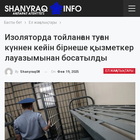
Басты бет
Ел жаңалықтары
Изоляторда тойланған туған
күннен кейін бірнеше қызметкер
лауазымынан босатылды
ЕЛ ЖАҢАЛЫҚТАРЫ
On
Фев 19, 2025
By
Shanyraq08