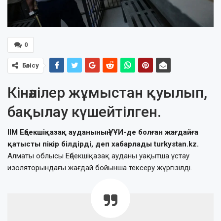
0
Бөлісу
Кінәлілер жұмыстан қуылып,
бақылау күшейтілген.
ІІМ Еңбекшіқазақ ауданының УҰИ-де болған жағдайға
қатысты пікір білдірді, деп хабарлады turkystan.kz.
Алматы облысы Еңбекшіқазақ ауданы уақытша ұстау
изоляторындағы жағдай бойынша тексеру жүргізілді.