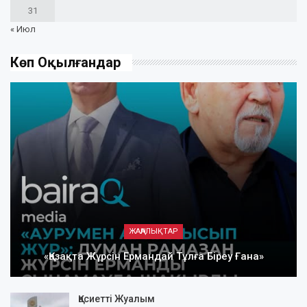
31
« Июл
Көп Оқылғандар
ЖАҢАЛЫҚТАР
«Қазақта Жүрсін Ермандай Тұлға Біреу Ғана»
Қасиетті Жуалым