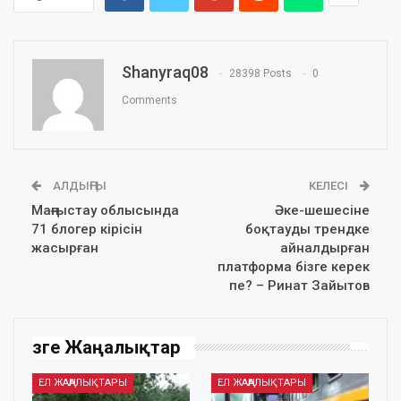
Shanyraq08
28398 Posts
0
Comments
АЛДЫҢҒЫ
КЕЛЕСІ
Маңғыстау облысында
Әке-шешесіне
71 блогер кірісін
боқтауды трендке
жасырған
айналдырған
платформа бізге керек
пе? – Ринат Зайытов
Өзге Жаңалықтар
ЕЛ ЖАҢАЛЫҚТАРЫ
ЕЛ ЖАҢАЛЫҚТАРЫ