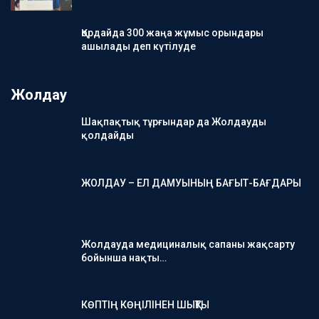
Қордайда 300 жаңа жұмыс орындары
ашылады деп күтілуде
Жолдау
Шақпақтық тұрғындар да Жолдауды
қолдайды
ЖОЛДАУ – ЕЛ ДАМУЫНЫҢ БАҒЫТ-БАҒДАРЫ
Жолдауда медициналық сапаны жақсарту
бойынша нақты…
КӨПТІҢ КӨҢІЛІНЕН ШЫҚТЫ