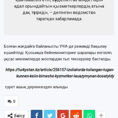
адал орындайтын қызметкерлердің атына
дақ түсіреді», – делінген ведомство
таратқан хабарламада.
Болған жағдайға байланысты УҰИ-де режимді бақылау
күшейтілді. Қосымша бейнемониторинг шаралары енгізіліп,
ұқсас мекемелерде жоспардан тыс тексерулер басталды.
https://turkystan.kz/article/256157-izoliatorda-toilangan-tugan-
kunnen-keiin-birneshe-kyzmetker-lauazymynan-bosatyldy
сурет ашық дереккөзден алынды
0
Бөлісу