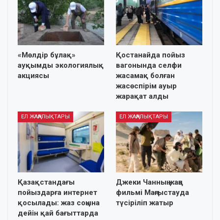
«Мөлдір бұлақ»
Қостанайда пойыз
ауқымды экологиялық
вагонында селфи
акциясы
жасамақ болған
жасөспірім ауыр
жарақат алды
ЕЛ ЖАҢАЛЫҚТАРЫ
ЕЛ ЖАҢАЛЫҚТАРЫ
Қазақстандағы
Джеки Чанның жаңа
пойыздарға интернет
фильмі Маңғыстауда
қосылады: жаз соңына
түсіріліп жатыр
дейін қай бағыттарда